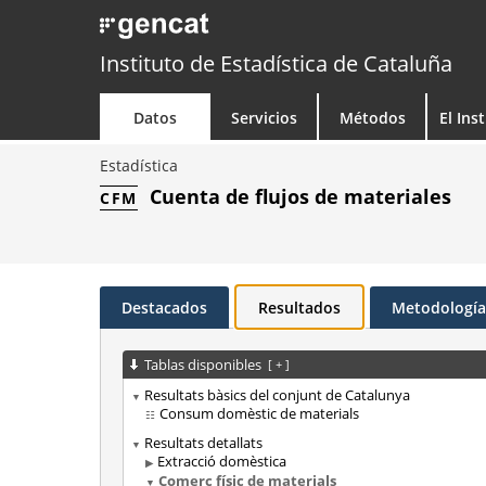
Instituto de Estadística de Cataluña
Datos
Servicios
Métodos
El Ins
Estadística
Cuenta de flujos de materiales
CFM
Destacados
Resultados
Metodología
Tablas disponibles
[
+
]
Resultats bàsics del conjunt de Catalunya
Consum domèstic de materials
Resultats detallats
Extracció domèstica
Comerç físic de materials