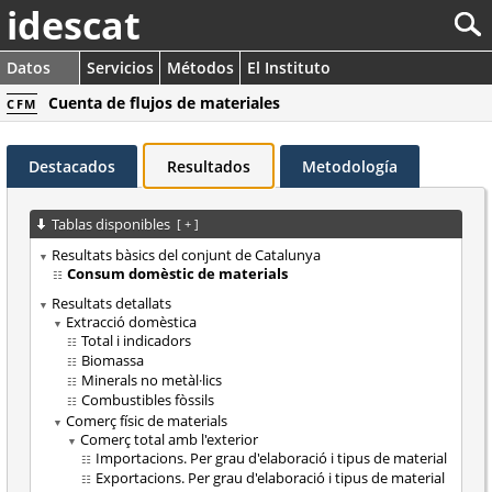
idescat
Datos
Servicios
Métodos
El Instituto
Cuenta de flujos de materiales
CFM
Destacados
Resultados
Metodología
Tablas disponibles
[
+
]
Resultats bàsics del conjunt de Catalunya
Consum domèstic de materials
Resultats detallats
Extracció domèstica
Total i indicadors
Biomassa
Minerals no metàl·lics
Combustibles fòssils
Comerç físic de materials
Comerç total amb l'exterior
Importacions. Per grau d'elaboració i tipus de material
Exportacions. Per grau d'elaboració i tipus de material