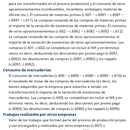
para ser transformados en el proceso productivo) y el consumo de otros
aprovisionamientos (combustibles, recambios, embalajes, material de
oficina, etc.). El consumo de materias primas (c.601 − c.6061 − c.6081 −
c.6091 − c.611) se computa restando de las compras de materias primas
el importe de la variación de existencias de materias primas. El consumo
de otros aprovisionamientos (c.602 − c.6062 − c.6082 − c.6092 − c.612)
se computa restando de las compras de otros aprovisionamientos el
importe de la variación de existencias de otros aprovisionamientos. Las
compras (c.601, c.602) se contabilizan sin incluir el IVA y en términos
netos, es decir, deduciendo los descuentos por pronto pago (c.6061,
c.6062), las devoluciones de compras (c.6081, c.6082) y los rappels
(c.6091, c.6092).
Consumo de mercaderías
El consumo de mercaderías (c.600 − c.6060 − c.6080 − c.6090 − c.610) es
el resultado de restar de las compras de mercaderías (es decir, los
bienes adquiridos por la empresa para volverlos a vender sin
transformación) el importe de la variación de existencias de
mercaderías. Las compras (c.600) se contabilizan sin incluir el IVA y en
términos netos, es decir, deduciendo los descuentos por pronto pago
(c.6060), las devoluciones de compras (c.6080) y los rappels (c.6090).
Trabajos realizados por otras empresas
Valor de los trabajos que forman parte del proceso de producción propio
y son encargados y realizados por otras empresas (c.607) o