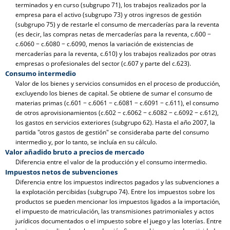
terminados y en curso (subgrupo 71), los trabajos realizados por la
empresa para el activo (subgrupo 73) y otros ingresos de gestión
(subgrupo 75) y de restarle el consumo de mercaderías para la reventa
(es decir, las compras netas de mercaderías para la reventa, c.600 −
c.6060 − c.6080 − c.6090, menos la variación de existencias de
mercaderías para la reventa, c.610) y los trabajos realizados por otras
empresas o profesionales del sector (c.607 y parte del c.623).
Consumo intermedio
Valor de los bienes y servicios consumidos en el proceso de producción,
excluyendo los bienes de capital. Se obtiene de sumar el consumo de
materias primas (c.601 − c.6061 − c.6081 − c.6091 − c.611), el consumo
de otros aprovisionamientos (c.602 − c.6062 − c.6082 − c.6092 − c.612),
los gastos en servicios exteriores (subgrupo 62). Hasta el año 2007, la
partida "otros gastos de gestión" se consideraba parte del consumo
intermedio y, por lo tanto, se incluía en su cálculo.
Valor añadido bruto a precios de mercado
Diferencia entre el valor de la producción y el consumo intermedio.
Impuestos netos de subvenciones
Diferencia entre los impuestos indirectos pagados y las subvenciones a
la explotación percibidas (subgrupo 74). Entre los impuestos sobre los
productos se pueden mencionar los impuestos ligados a la importación,
el impuesto de matriculación, las transmisiones patrimoniales y actos
jurídicos documentados o el impuesto sobre el juego y las loterías. Entre