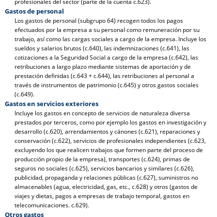
profesionales del sector (parte de la cuenta c.623).
Gastos de personal
Los gastos de personal (subgrupo 64) recogen todos los pagos
efectuados por la empresa a su personal como remuneración por su
trabajo, así como las cargas sociales a cargo de la empresa. Incluye los
sueldos y salarios brutos (c.640), las indemnizaciones (c.641), las
cotizaciones a la Seguridad Social a cargo de la empresa (c.642), las
retribuciones a largo plazo mediante sistemas de aportación y de
prestación definidas (c.643 + c.644), las retribuciones al personal a
través de instrumentos de patrimonio (c.645) y otros gastos sociales
(c.649).
Gastos en servicios exteriores
Incluye los gastos en concepto de servicios de naturaleza diversa
prestados por terceros, como por ejemplo los gastos en investigación y
desarrollo (c.620), arrendamientos y cánones (c.621), reparaciones y
conservación (c.622), servicios de profesionales independientes (c.623,
excluyendo los que realicen trabajos que formen parte del proceso de
producción propio de la empresa), transportes (c.624), primas de
seguros no sociales (c.625), servicios bancarios y similares (c.626),
publicidad, propaganda y relaciones públicas (c.627), suministros no
almacenables (agua, electricidad, gas, etc., c.628) y otros (gastos de
viajes y dietas, pagos a empresas de trabajo temporal, gastos en
telecomunicaciones. c.629).
Otros gastos