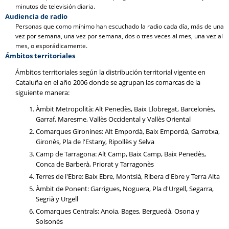
minutos de televisión diaria.
Audiencia de radio
Personas que como mínimo han escuchado la radio cada día, más de una
vez por semana, una vez por semana, dos o tres veces al mes, una vez al
mes, o esporádicamente.
Ámbitos territoriales
Ámbitos territoriales según la distribución territorial vigente en
Cataluña en el año 2006 donde se agrupan las comarcas de la
siguiente manera:
Àmbit Metropolità: Alt Penedès, Baix Llobregat, Barcelonès,
Garraf, Maresme, Vallès Occidental y Vallès Oriental
Comarques Gironines: Alt Empordà, Baix Empordà, Garrotxa,
Gironès, Pla de l'Estany, Ripollès y Selva
Camp de Tarragona: Alt Camp, Baix Camp, Baix Penedès,
Conca de Barberà, Priorat y Tarragonès
Terres de l'Ebre: Baix Ebre, Montsià, Ribera d'Ebre y Terra Alta
Àmbit de Ponent: Garrigues, Noguera, Pla d'Urgell, Segarra,
Segrià y Urgell
Comarques Centrals: Anoia, Bages, Berguedà, Osona y
Solsonès