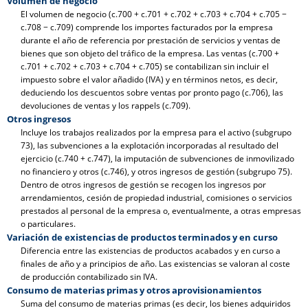
Volumen de negocio
El volumen de negocio (c.700 + c.701 + c.702 + c.703 + c.704 + c.705 −
c.708 − c.709) comprende los importes facturados por la empresa
durante el año de referencia por prestación de servicios y ventas de
bienes que son objeto del tráfico de la empresa. Las ventas (c.700 +
c.701 + c.702 + c.703 + c.704 + c.705) se contabilizan sin incluir el
impuesto sobre el valor añadido (IVA) y en términos netos, es decir,
deduciendo los descuentos sobre ventas por pronto pago (c.706), las
devoluciones de ventas y los rappels (c.709).
Otros ingresos
Incluye los trabajos realizados por la empresa para el activo (subgrupo
73), las subvenciones a la explotación incorporadas al resultado del
ejercicio (c.740 + c.747), la imputación de subvenciones de inmovilizado
no financiero y otros (c.746), y otros ingresos de gestión (subgrupo 75).
Dentro de otros ingresos de gestión se recogen los ingresos por
arrendamientos, cesión de propiedad industrial, comisiones o servicios
prestados al personal de la empresa o, eventualmente, a otras empresas
o particulares.
Variación de existencias de productos terminados y en curso
Diferencia entre las existencias de productos acabados y en curso a
finales de año y a principios de año. Las existencias se valoran al coste
de producción contabilizado sin IVA.
Consumo de materias primas y otros aprovisionamientos
Suma del consumo de materias primas (es decir, los bienes adquiridos