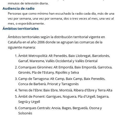
minutos de televisión diaria.
Audiencia de radio
Personas que como mínimo han escuchado la radio cada día, más de una
vez por semana, una vez por semana, dos o tres veces al mes, una vez al
mes, o esporádicamente.
Ámbitos territoriales
Ámbitos territoriales según la distribución territorial vigente en
Cataluña en el año 2006 donde se agrupan las comarcas de la
siguiente manera:
Àmbit Metropolità: Alt Penedès, Baix Llobregat, Barcelonès,
Garraf, Maresme, Vallès Occidental y Vallès Oriental
Comarques Gironines: Alt Empordà, Baix Empordà, Garrotxa,
Gironès, Pla de l'Estany, Ripollès y Selva
Camp de Tarragona: Alt Camp, Baix Camp, Baix Penedès,
Conca de Barberà, Priorat y Tarragonès
Terres de l'Ebre: Baix Ebre, Montsià, Ribera d'Ebre y Terra Alta
Àmbit de Ponent: Garrigues, Noguera, Pla d'Urgell, Segarra,
Segrià y Urgell
Comarques Centrals: Anoia, Bages, Berguedà, Osona y
Solsonès