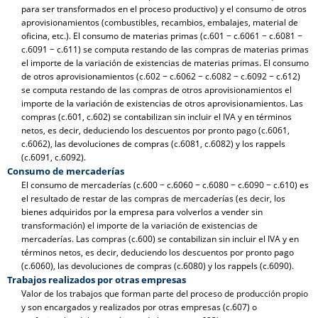
para ser transformados en el proceso productivo) y el consumo de otros
aprovisionamientos (combustibles, recambios, embalajes, material de
oficina, etc.). El consumo de materias primas (c.601 − c.6061 − c.6081 −
c.6091 − c.611) se computa restando de las compras de materias primas
el importe de la variación de existencias de materias primas. El consumo
de otros aprovisionamientos (c.602 − c.6062 − c.6082 − c.6092 − c.612)
se computa restando de las compras de otros aprovisionamientos el
importe de la variación de existencias de otros aprovisionamientos. Las
compras (c.601, c.602) se contabilizan sin incluir el IVA y en términos
netos, es decir, deduciendo los descuentos por pronto pago (c.6061,
c.6062), las devoluciones de compras (c.6081, c.6082) y los rappels
(c.6091, c.6092).
Consumo de mercaderías
El consumo de mercaderías (c.600 − c.6060 − c.6080 − c.6090 − c.610) es
el resultado de restar de las compras de mercaderías (es decir, los
bienes adquiridos por la empresa para volverlos a vender sin
transformación) el importe de la variación de existencias de
mercaderías. Las compras (c.600) se contabilizan sin incluir el IVA y en
términos netos, es decir, deduciendo los descuentos por pronto pago
(c.6060), las devoluciones de compras (c.6080) y los rappels (c.6090).
Trabajos realizados por otras empresas
Valor de los trabajos que forman parte del proceso de producción propio
y son encargados y realizados por otras empresas (c.607) o