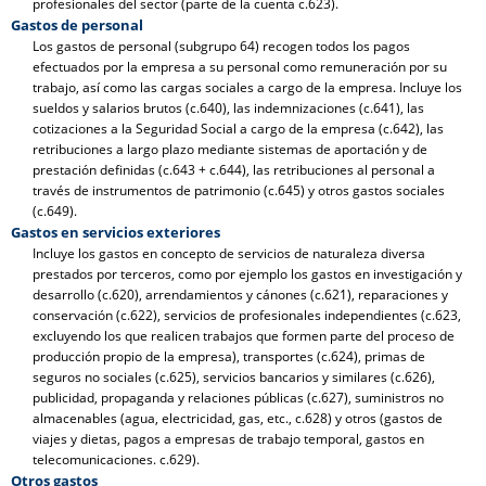
profesionales del sector (parte de la cuenta c.623).
Gastos de personal
Los gastos de personal (subgrupo 64) recogen todos los pagos
efectuados por la empresa a su personal como remuneración por su
trabajo, así como las cargas sociales a cargo de la empresa. Incluye los
sueldos y salarios brutos (c.640), las indemnizaciones (c.641), las
cotizaciones a la Seguridad Social a cargo de la empresa (c.642), las
retribuciones a largo plazo mediante sistemas de aportación y de
prestación definidas (c.643 + c.644), las retribuciones al personal a
través de instrumentos de patrimonio (c.645) y otros gastos sociales
(c.649).
Gastos en servicios exteriores
Incluye los gastos en concepto de servicios de naturaleza diversa
prestados por terceros, como por ejemplo los gastos en investigación y
desarrollo (c.620), arrendamientos y cánones (c.621), reparaciones y
conservación (c.622), servicios de profesionales independientes (c.623,
excluyendo los que realicen trabajos que formen parte del proceso de
producción propio de la empresa), transportes (c.624), primas de
seguros no sociales (c.625), servicios bancarios y similares (c.626),
publicidad, propaganda y relaciones públicas (c.627), suministros no
almacenables (agua, electricidad, gas, etc., c.628) y otros (gastos de
viajes y dietas, pagos a empresas de trabajo temporal, gastos en
telecomunicaciones. c.629).
Otros gastos