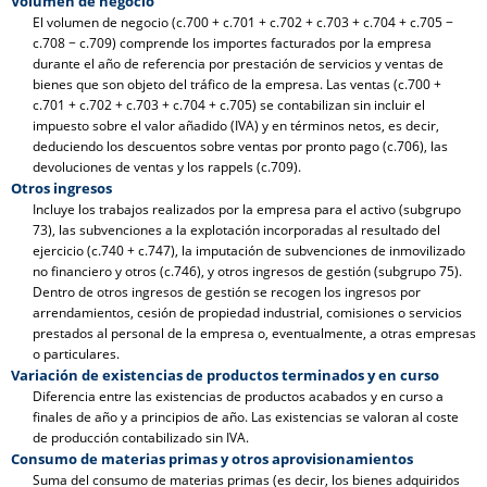
Volumen de negocio
El volumen de negocio (c.700 + c.701 + c.702 + c.703 + c.704 + c.705 −
c.708 − c.709) comprende los importes facturados por la empresa
durante el año de referencia por prestación de servicios y ventas de
bienes que son objeto del tráfico de la empresa. Las ventas (c.700 +
c.701 + c.702 + c.703 + c.704 + c.705) se contabilizan sin incluir el
impuesto sobre el valor añadido (IVA) y en términos netos, es decir,
deduciendo los descuentos sobre ventas por pronto pago (c.706), las
devoluciones de ventas y los rappels (c.709).
Otros ingresos
Incluye los trabajos realizados por la empresa para el activo (subgrupo
73), las subvenciones a la explotación incorporadas al resultado del
ejercicio (c.740 + c.747), la imputación de subvenciones de inmovilizado
no financiero y otros (c.746), y otros ingresos de gestión (subgrupo 75).
Dentro de otros ingresos de gestión se recogen los ingresos por
arrendamientos, cesión de propiedad industrial, comisiones o servicios
prestados al personal de la empresa o, eventualmente, a otras empresas
o particulares.
Variación de existencias de productos terminados y en curso
Diferencia entre las existencias de productos acabados y en curso a
finales de año y a principios de año. Las existencias se valoran al coste
de producción contabilizado sin IVA.
Consumo de materias primas y otros aprovisionamientos
Suma del consumo de materias primas (es decir, los bienes adquiridos