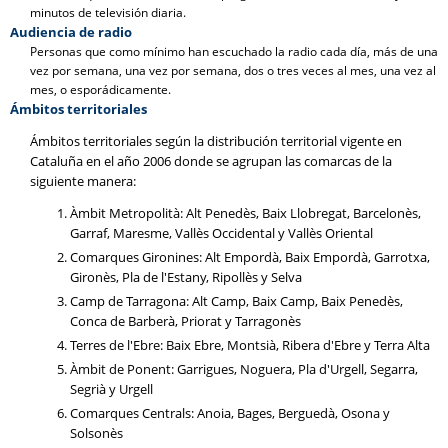
minutos de televisión diaria.
Audiencia de radio
Personas que como mínimo han escuchado la radio cada día, más de una
vez por semana, una vez por semana, dos o tres veces al mes, una vez al
mes, o esporádicamente.
Ámbitos territoriales
Ámbitos territoriales según la distribución territorial vigente en
Cataluña en el año 2006 donde se agrupan las comarcas de la
siguiente manera:
Àmbit Metropolità: Alt Penedès, Baix Llobregat, Barcelonès,
Garraf, Maresme, Vallès Occidental y Vallès Oriental
Comarques Gironines: Alt Empordà, Baix Empordà, Garrotxa,
Gironès, Pla de l'Estany, Ripollès y Selva
Camp de Tarragona: Alt Camp, Baix Camp, Baix Penedès,
Conca de Barberà, Priorat y Tarragonès
Terres de l'Ebre: Baix Ebre, Montsià, Ribera d'Ebre y Terra Alta
Àmbit de Ponent: Garrigues, Noguera, Pla d'Urgell, Segarra,
Segrià y Urgell
Comarques Centrals: Anoia, Bages, Berguedà, Osona y
Solsonès