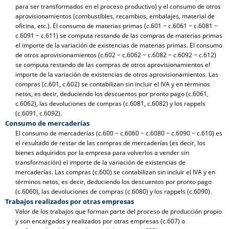
para ser transformados en el proceso productivo) y el consumo de otros
aprovisionamientos (combustibles, recambios, embalajes, material de
oficina, etc.). El consumo de materias primas (c.601 − c.6061 − c.6081 −
c.6091 − c.611) se computa restando de las compras de materias primas
el importe de la variación de existencias de materias primas. El consumo
de otros aprovisionamientos (c.602 − c.6062 − c.6082 − c.6092 − c.612)
se computa restando de las compras de otros aprovisionamientos el
importe de la variación de existencias de otros aprovisionamientos. Las
compras (c.601, c.602) se contabilizan sin incluir el IVA y en términos
netos, es decir, deduciendo los descuentos por pronto pago (c.6061,
c.6062), las devoluciones de compras (c.6081, c.6082) y los rappels
(c.6091, c.6092).
Consumo de mercaderías
El consumo de mercaderías (c.600 − c.6060 − c.6080 − c.6090 − c.610) es
el resultado de restar de las compras de mercaderías (es decir, los
bienes adquiridos por la empresa para volverlos a vender sin
transformación) el importe de la variación de existencias de
mercaderías. Las compras (c.600) se contabilizan sin incluir el IVA y en
términos netos, es decir, deduciendo los descuentos por pronto pago
(c.6060), las devoluciones de compras (c.6080) y los rappels (c.6090).
Trabajos realizados por otras empresas
Valor de los trabajos que forman parte del proceso de producción propio
y son encargados y realizados por otras empresas (c.607) o