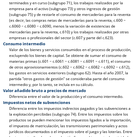
terminados y en curso (subgrupo 71), los trabajos realizados por la
empresa para el activo (subgrupo 73) y otros ingresos de gestión
(subgrupo 75) y de restarle el consumo de mercaderías para la reventa
(es decir, las compras netas de mercaderías para la reventa, c.600 −
c.6060 − c.6080 − c.6090, menos la variación de existencias de
mercaderías para la reventa, c.610) y los trabajos realizados por otras
empresas o profesionales del sector (c.607 y parte del c.623).
Consumo intermedio
Valor de los bienes y servicios consumidos en el proceso de producción,
excluyendo los bienes de capital. Se obtiene de sumar el consumo de
materias primas (c.601 − c.6061 − c.6081 − c.6091 − c.611), el consumo
de otros aprovisionamientos (c.602 − c.6062 − c.6082 − c.6092 − c.612),
los gastos en servicios exteriores (subgrupo 62). Hasta el año 2007, la
partida "otros gastos de gestión" se consideraba parte del consumo
intermedio y, por lo tanto, se incluía en su cálculo.
Valor añadido bruto a precios de mercado
Diferencia entre el valor de la producción y el consumo intermedio.
Impuestos netos de subvenciones
Diferencia entre los impuestos indirectos pagados y las subvenciones a
la explotación percibidas (subgrupo 74). Entre los impuestos sobre los
productos se pueden mencionar los impuestos ligados a la importación,
el impuesto de matriculación, las transmisiones patrimoniales y actos
jurídicos documentados o el impuesto sobre el juego y las loterías. Entre