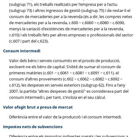
(subgrup 71), els treballs realitzats per l'empresa per a l'actiu
(subgrup 73) i altres ingressos de gestió (subgrup 75) i de restar-li el
consum de mercaderies per a la revenda (és a dir, les compres netes
de mercaderies per a la revenda, c.600 − c.6060 − c.6080 − c.6090,
menys la variació d'existències de mercaderies per a la revenda,
c.610) i els treballs fets per altres empreses o professionals del sector
(c.607 i part del c.623).
Consum intermedi
Valor dels béns i serveis consumits en el procés de producció,
excloent-ne els béns de capital. S'obté de sumar el consum de
primeres matèries (c.601 − c.6061 − c.6081 − c.6091 − c.611), el
consum d'altres proveïments (c.602 − c.6062 − c.6082 − c.6092 −
c.612), les despeses en serveis exteriors (subgrup 62). Fins a l'any
2007, la partida "altres despeses de gestió" es considerava part del
consum intermedi i, per tant, s'incloïa en el seu càlcul.
Valor afegit brut a preus de mercat
Diferència entre el valor de la producció i el consum intermedi.
Impostos nets de subvencions
Diferència entre els impostos indirectes pagats i les subvencions a