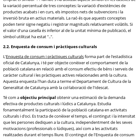
la variació percentual de tres conceptes: la variació d'existències de
productes acabats i en curs, els impostos nets de subvencions i la
inversió bruta en actius materials. La raó és que aquests conceptes
poden tenir signe negatiu i registrar magnituds relativament volàtils. Si
el valor d'una casella és inferior al de la unitat mínima de publicació, el
símbol utilitzat ha estat "..".
2.2. Enquesta de consum i pràctiques culturals
L'
Enquesta de consum i pràctiques culturals
forma part de l'estadística
oficial de Catalunya, i té per objecte conèixer el comportament de la
població catalana en relació amb el consum efectiu de béns i serveis de
caràcter cultural i les pràctiques actives relacionades amb la cultura.
Aquesta enquesta l'han duta a terme el Departament de Cultura de la
Generalitat de Catalunya amb la col·laboració de l'Idescat.
Té com a
objectiu principal
obtenir una estimació de la demanda
efectiva de productes culturals i lúdics a Catalunya. Estudia
fonamentalment la participació de la població catalana en activitats
culturals i d'oci. Es tracta de conèixer el temps, el contingut i la intensitat
que les persones dediquen a la cultura, independentment de les seves
motivacions (professionals o lúdiques), així com a les activitats
realitzades durant el temps lliure. El contingut de l'Enquesta de consum