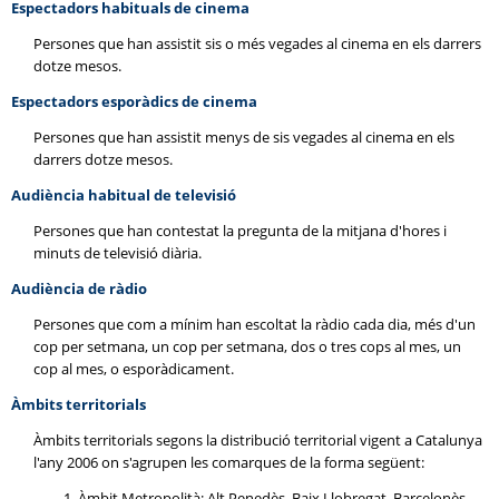
Espectadors habituals de cinema
Persones que han assistit sis o més vegades al cinema en els darrers
dotze mesos.
Espectadors esporàdics de cinema
Persones que han assistit menys de sis vegades al cinema en els
darrers dotze mesos.
Audiència habitual de televisió
Persones que han contestat la pregunta de la mitjana d'hores i
minuts de televisió diària.
Audiència de ràdio
Persones que com a mínim han escoltat la ràdio cada dia, més d'un
cop per setmana, un cop per setmana, dos o tres cops al mes, un
cop al mes, o esporàdicament.
Àmbits territorials
Àmbits territorials segons la distribució territorial vigent a Catalunya
l'any 2006 on s'agrupen les comarques de la forma següent:
Àmbit Metropolità: Alt Penedès, Baix Llobregat, Barcelonès,