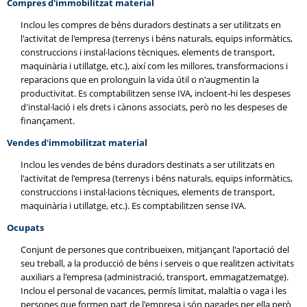
Compres d'immobilitzat material
Inclou les compres de béns duradors destinats a ser utilitzats en
l'activitat de l'empresa (terrenys i béns naturals, equips informàtics,
construccions i instal·lacions tècniques, elements de transport,
maquinària i utillatge, etc.), així com les millores, transformacions i
reparacions que en prolonguin la vida útil o n'augmentin la
productivitat. Es comptabilitzen sense IVA, incloent-hi les despeses
d'instal·lació i els drets i cànons associats, però no les despeses de
finançament.
Vendes d'immobilitzat material
Inclou les vendes de béns duradors destinats a ser utilitzats en
l'activitat de l'empresa (terrenys i béns naturals, equips informàtics,
construccions i instal·lacions tècniques, elements de transport,
maquinària i utillatge, etc.). Es comptabilitzen sense IVA.
Ocupats
Conjunt de persones que contribueixen, mitjançant l'aportació del
seu treball, a la producció de béns i serveis o que realitzen activitats
auxiliars a l'empresa (administració, transport, emmagatzematge).
Inclou el personal de vacances, permís limitat, malaltia o vaga i les
persones que formen part de l'empresa i són pagades per ella però