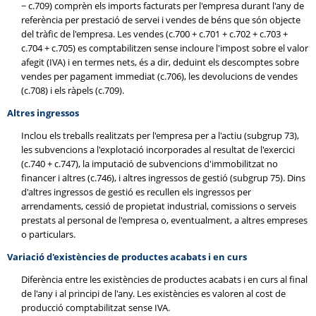
− c.709) comprèn els imports facturats per l'empresa durant l'any de
referència per prestació de servei i vendes de béns que són objecte
del tràfic de l'empresa. Les vendes (c.700 + c.701 + c.702 + c.703 +
c.704 + c.705) es comptabilitzen sense incloure l'impost sobre el valor
afegit (IVA) i en termes nets, és a dir, deduint els descomptes sobre
vendes per pagament immediat (c.706), les devolucions de vendes
(c.708) i els ràpels (c.709).
Altres ingressos
Inclou els treballs realitzats per l'empresa per a l'actiu (subgrup 73),
les subvencions a l'explotació incorporades al resultat de l'exercici
(c.740 + c.747), la imputació de subvencions d'immobilitzat no
financer i altres (c.746), i altres ingressos de gestió (subgrup 75). Dins
d'altres ingressos de gestió es recullen els ingressos per
arrendaments, cessió de propietat industrial, comissions o serveis
prestats al personal de l'empresa o, eventualment, a altres empreses
o particulars.
Variació d'existències de productes acabats i en curs
Diferència entre les existències de productes acabats i en curs al final
de l'any i al principi de l'any. Les existències es valoren al cost de
producció comptabilitzat sense IVA.