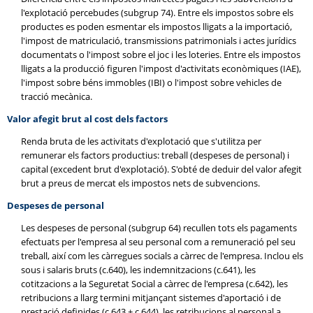
l'explotació percebudes (subgrup 74). Entre els impostos sobre els
productes es poden esmentar els impostos lligats a la importació,
l'impost de matriculació, transmissions patrimonials i actes jurídics
documentats o l'impost sobre el joc i les loteries. Entre els impostos
lligats a la producció figuren l'impost d'activitats econòmiques (IAE),
l'impost sobre béns immobles (IBI) o l'impost sobre vehicles de
tracció mecànica.
Valor afegit brut al cost dels factors
Renda bruta de les activitats d'explotació que s'utilitza per
remunerar els factors productius: treball (despeses de personal) i
capital (excedent brut d'explotació). S'obté de deduir del valor afegit
brut a preus de mercat els impostos nets de subvencions.
Despeses de personal
Les despeses de personal (subgrup 64) recullen tots els pagaments
efectuats per l'empresa al seu personal com a remuneració pel seu
treball, així com les càrregues socials a càrrec de l'empresa. Inclou els
sous i salaris bruts (c.640), les indemnitzacions (c.641), les
cotitzacions a la Seguretat Social a càrrec de l'empresa (c.642), les
retribucions a llarg termini mitjançant sistemes d'aportació i de
prestació definides (c.643 + c.644), les retribucions al personal a