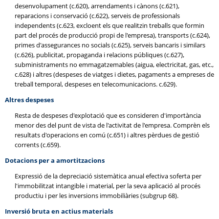
desenvolupament (c.620), arrendaments i cànons (c.621),
reparacions i conservació (c.622), serveis de professionals
independents (c.623, excloent els que realitzin treballs que formin
part del procés de producció propi de l'empresa), transports (c.624),
primes d'assegurances no socials (c.625), serveis bancaris i similars
(c.626), publicitat, propaganda i relacions públiques (c.627),
subministraments no emmagatzemables (aigua, electricitat, gas, etc.,
c.628) i altres (despeses de viatges i dietes, pagaments a empreses de
treball temporal, despeses en telecomunicacions. c.629).
Altres despeses
Resta de despeses d'explotació que es consideren d'importància
menor des del punt de vista de l'activitat de l'empresa. Comprèn els
resultats d'operacions en comú (c.651) i altres pèrdues de gestió
corrents (c.659).
Dotacions per a amortitzacions
Expressió de la depreciació sistemàtica anual efectiva soferta per
l'immobilitzat intangible i material, per la seva aplicació al procés
productiu i per les inversions immobiliàries (subgrup 68).
Inversió bruta en actius materials