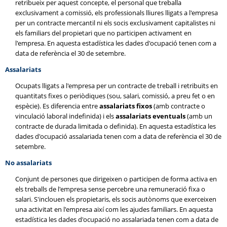
retribueix per aquest concepte, el personal que treballa
exclusivament a comissió, els professionals lliures lligats a l'empresa
per un contracte mercantil ni els socis exclusivament capitalistes ni
els familiars del propietari que no participen activament en
l'empresa. En aquesta estadística les dades d'ocupació tenen com a
data de referència el 30 de setembre.
Assalariats
Ocupats lligats a l'empresa per un contracte de treball i retribuïts en
quantitats fixes o periòdiques (sou, salari, comissió, a preu fet o en
espècie). Es diferencia entre
assalariats fixos
(amb contracte o
vinculació laboral indefinida) i els
assalariats eventuals
(amb un
contracte de durada limitada o definida). En aquesta estadística les
dades d'ocupació assalariada tenen com a data de referència el 30 de
setembre.
No assalariats
Conjunt de persones que dirigeixen o participen de forma activa en
els treballs de l'empresa sense percebre una remuneració fixa o
salari. S'inclouen els propietaris, els socis autònoms que exerceixen
una activitat en l'empresa així com les ajudes familiars. En aquesta
estadística les dades d'ocupació no assalariada tenen com a data de