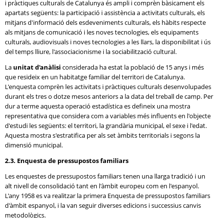
i pràctiques culturals de Catalunya és ampli i comprèn bàsicament els
apartats següents: la participació i assistència a activitats culturals, els
mitjans d'informació dels esdeveniments culturals, els hàbits respecte
als mitjans de comunicació i les noves tecnologies, els equipaments
culturals, audiovisuals i noves tecnologies a les llars, la disponibilitat i ús
del temps lliure, l'associacionisme i la sociabilització cultural.
La
unitat d'anàlisi
considerada ha estat la població de 15 anys i més
que resideix en un habitatge familiar del territori de Catalunya.
L'enquesta comprèn les activitats i pràctiques culturals desenvolupades
durant els tres o dotze mesos anteriors a la data del treball de camp. Per
dur a terme aquesta operació estadística es defineix una mostra
representativa que considera com a variables més influents en l'objecte
d'estudi les següents: el territori, la grandària municipal, el sexe i l'edat.
Aquesta mostra s'estratifica per als set àmbits territorials i segons la
dimensió municipal.
2.3. Enquesta de pressupostos familiars
Les enquestes de pressupostos familiars tenen una llarga tradició i un
alt nivell de consolidació tant en l'àmbit europeu com en l'espanyol.
L'any 1958 es va realitzar la primera Enquesta de pressupostos familiars
d'àmbit espanyol, i la van seguir diverses edicions i successius canvis
metodològics.