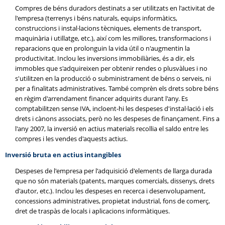
Compres de béns duradors destinats a ser utilitzats en l'activitat de
l'empresa (terrenys i béns naturals, equips informàtics,
construccions i instal·lacions tècniques, elements de transport,
maquinària i utillatge, etc.), així com les millores, transformacions i
reparacions que en prolonguin la vida útil o n'augmentin la
productivitat. Inclou les inversions immobiliàries, és a dir, els
immobles que s'adquireixen per obtenir rendes o plusvàlues i no
s'utilitzen en la producció o subministrament de béns o serveis, ni
per a finalitats administratives. També comprèn els drets sobre béns
en règim d'arrendament financer adquirits durant l'any. Es
comptabilitzen sense IVA, incloent-hi les despeses d'instal·lació i els
drets i cànons associats, però no les despeses de finançament. Fins a
l'any 2007, la inversió en actius materials recollia el saldo entre les
compres i les vendes d'aquests actius.
Inversió bruta en actius intangibles
Despeses de l'empresa per l'adquisició d'elements de llarga durada
que no són materials (patents, marques comercials, dissenys, drets
d'autor, etc.). Inclou les despeses en recerca i desenvolupament,
concessions administratives, propietat industrial, fons de comerç,
dret de traspàs de locals i aplicacions informàtiques.