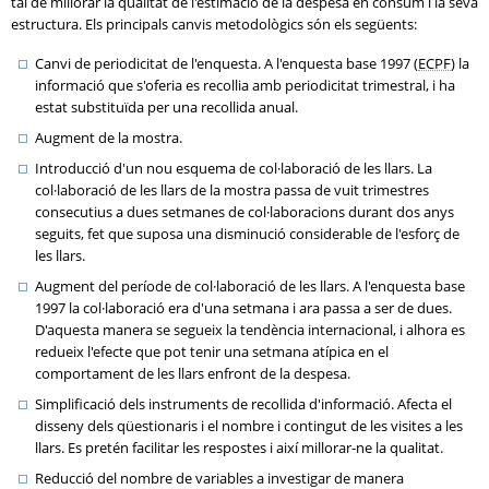
tal de millorar la qualitat de l'estimació de la despesa en consum i la seva
estructura. Els principals canvis metodològics són els següents:
Canvi de periodicitat de l'enquesta. A l'enquesta base 1997 (
ECPF
) la
informació que s'oferia es recollia amb periodicitat trimestral, i ha
estat substituïda per una recollida anual.
Augment de la mostra.
Introducció d'un nou esquema de col·laboració de les llars. La
col·laboració de les llars de la mostra passa de vuit trimestres
consecutius a dues setmanes de col·laboracions durant dos anys
seguits, fet que suposa una disminució considerable de l'esforç de
les llars.
Augment del període de col·laboració de les llars. A l'enquesta base
1997 la col·laboració era d'una setmana i ara passa a ser de dues.
D'aquesta manera se segueix la tendència internacional, i alhora es
redueix l'efecte que pot tenir una setmana atípica en el
comportament de les llars enfront de la despesa.
Simplificació dels instruments de recollida d'informació. Afecta el
disseny dels qüestionaris i el nombre i contingut de les visites a les
llars. Es pretén facilitar les respostes i així millorar-ne la qualitat.
Reducció del nombre de variables a investigar de manera