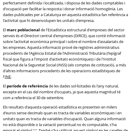
perfectament definida i localitzada, i disposa de les dades comptables i
d'ocupació per facilitar la resposta i donar informació homogènia. Les
dades publicades per a Catalunya en aquesta estadística fan referència a
l'activitat que hi desenvolupen les unitats d'empresa.
El
marc poblacional
de l'Estadística estructural d'empreses del sector
serveis és el Directori central d'empreses (DIRCE), que conté informació
sobre l'activitat econòmica principal i sobre el nombre d'assalariats de
les empreses. Aquesta informació prové de registres administratius
procedents de l'Agència Estatal de l'Administració Tributària (l'epígraf
fiscal que figura a l'impost d'activitats econòmiques) i de l'Institut
Nacional de la Seguretat Social (INSS) (els comptes de cotització), a més
d'altres informacions procedents de les operacions estadístiques de
l'
INE
.
El
període de referència
de les dades sol·licitades és l'any natural,
excepte en el cas del nombre d'ocupats, ja que aquesta magnitud té
com a referència el 30 de setembre.
Els resultats d'aquesta operació estadística es presenten en milers
d'euros sense decimals quan es tracta de variables econòmiques i en
unitats quan es tracta de variables d'ocupació. Quan alguna informació
no està disponible o la variació percentual no és computable, s'ha
emprat el símbol ":". També s'ha utilitzat aquest símbol en les caselles de