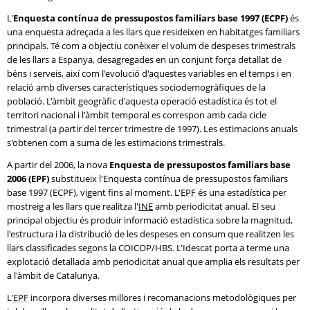
L'
Enquesta contínua de pressupostos familiars base 1997 (ECPF)
és
una enquesta adreçada a les llars que resideixen en habitatges familiars
principals. Té com a objectiu conèixer el volum de despeses trimestrals
de les llars a Espanya, desagregades en un conjunt força detallat de
béns i serveis, així com l'evolució d'aquestes variables en el temps i en
relació amb diverses característiques sociodemogràfiques de la
població. L'àmbit geogràfic d'aquesta operació estadística és tot el
territori nacional i l'àmbit temporal es correspon amb cada cicle
trimestral (a partir del tercer trimestre de 1997). Les estimacions anuals
s'obtenen com a suma de les estimacions trimestrals.
A partir del 2006, la nova
Enquesta de pressupostos familiars base
2006 (EPF)
substitueix l'Enquesta contínua de pressupostos familiars
base 1997 (ECPF), vigent fins al moment. L'
EPF
és una estadística per
mostreig a les llars que realitza l'
INE
amb periodicitat anual. El seu
principal objectiu és produir informació estadística sobre la magnitud,
l'estructura i la distribució de les despeses en consum que realitzen les
llars classificades segons la COICOP/HBS. L'Idescat porta a terme una
explotació detallada amb periodicitat anual que amplia els resultats per
a l'àmbit de Catalunya.
L'
EPF
incorpora diverses millores i recomanacions metodològiques per