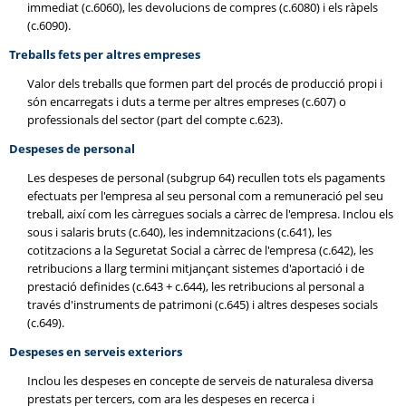
immediat (c.6060), les devolucions de compres (c.6080) i els ràpels
(c.6090).
Treballs fets per altres empreses
Valor dels treballs que formen part del procés de producció propi i
són encarregats i duts a terme per altres empreses (c.607) o
professionals del sector (part del compte c.623).
Despeses de personal
Les despeses de personal (subgrup 64) recullen tots els pagaments
efectuats per l'empresa al seu personal com a remuneració pel seu
treball, així com les càrregues socials a càrrec de l'empresa. Inclou els
sous i salaris bruts (c.640), les indemnitzacions (c.641), les
cotitzacions a la Seguretat Social a càrrec de l'empresa (c.642), les
retribucions a llarg termini mitjançant sistemes d'aportació i de
prestació definides (c.643 + c.644), les retribucions al personal a
través d'instruments de patrimoni (c.645) i altres despeses socials
(c.649).
Despeses en serveis exteriors
Inclou les despeses en concepte de serveis de naturalesa diversa
prestats per tercers, com ara les despeses en recerca i