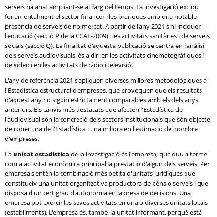
serveis ha anat ampliant-se al llarg del temps. La investigació exclou
fonamentalment el sector financer i les branques amb una notable
presència de serveis de no mercat. A partir de l'any 2021 s'hi inclouen
l'educació (secció P de la CCAE-2009) i les activitats sanitàries i de serveis
socials (secció Q). La finalitat d'aquesta publicació se centra en l'anàlisi
dels serveis audiovisuals, és a dir, en les activitats cinematogràfiques i
de vídeo i en les activitats de ràdio i televisió.
L'any de referència 2021 s'apliquen diverses millores metodològiques a
l'Estadística estructural d'empreses, que provoquen que els resultats
d'aquest any no siguin estrictament comparables amb els dels anys
anteriors. Els canvis més destacats que afecten l'Estadística de
l'audiovisual són la concreció dels sectors institucionals que són objecte
de cobertura de l'Estadística i una millora en l'estimació del nombre
d'empreses.
La
unitat estadística
de la investigació és l'empresa, que duu a terme
com a activitat econòmica principal la prestació d'algun dels serveis. Per
empresa s'entén la combinació més petita d'unitats jurídiques que
constitueix una unitat organitzativa productora de béns o serveis i que
disposa d'un cert grau d'autonomia en la presa de decisions. Una
empresa pot exercir les seves activitats en una o diverses unitats locals
(establiments). L'empresa és, també, la unitat informant, perquè està