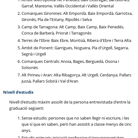
Garraf, Maresme, Vallès Occidental i Vallès Oriental
Comarques Gironines: Alt Empordà, Baix Empordà, Garrotxa,
Gironès, Pla de l'Estany, Ripollès i Selva
Camp de Tarragona: Alt Camp, Baix Camp, Baix Penedès,
Conca de Barberà, Priorat i Tarragonès
Terres de l'Ebre: Baix Ebre, Montsià, Ribera d'Ebre i Terra Alta
Àmbit de Ponent: Garrigues, Noguera, Pla d'Urgell, Segarra,
Segrià i Urgell
Comarques Centrals: Anoia, Bages, Berguedà, Osona i
Solsonès
Alt Pirineu i Aran: Alta Ribagorça, Alt Urgell, Cerdanya, Pallars
Jussà, Pallars Sobirà i Val d'Aran
Nivell d'estudis
Nivell d'estudis màxim assolit de la persona entrevistada d'entre la
graduació següent:
Sense estudis: persones que no saben llegir ni escriure, i les
que sí que en saben, però han assistit a classe menys de cinc
anys.
Estudis primaris: iniciació professional (preaprenentatge