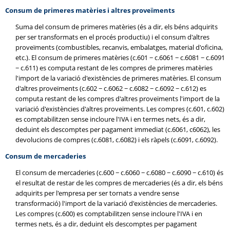
Consum de primeres matèries i altres proveïments
Suma del consum de primeres matèries (és a dir, els béns adquirits
per ser transformats en el procés productiu) i el consum d'altres
proveïments (combustibles, recanvis, embalatges, material d'oficina,
etc.). El consum de primeres matèries (c.601 − c.6061 − c.6081 − c.6091
− c.611) es computa restant de les compres de primeres matèries
l'import de la variació d'existències de primeres matèries. El consum
d'altres proveïments (c.602 − c.6062 − c.6082 − c.6092 − c.612) es
computa restant de les compres d'altres proveïments l'import de la
variació d'existències d'altres proveïments. Les compres (c.601, c.602)
es comptabilitzen sense incloure l'IVA i en termes nets, és a dir,
deduint els descomptes per pagament immediat (c.6061, c6062), les
devolucions de compres (c.6081, c.6082) i els ràpels (c.6091, c.6092).
Consum de mercaderies
El consum de mercaderies (c.600 − c.6060 − c.6080 − c.6090 − c.610) és
el resultat de restar de les compres de mercaderies (és a dir, els béns
adquirits per l'empresa per ser tornats a vendre sense
transformació) l'import de la variació d'existències de mercaderies.
Les compres (c.600) es comptabilitzen sense incloure l'IVA i en
termes nets, és a dir, deduint els descomptes per pagament