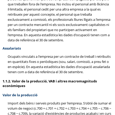
que treballen fora de l'empresa. No inclou el personal amb llicència
il·limitada, el personal cedit per una altra empresa a la qual es
retribueix per aquest concepte, el personal que treballa
exclusivament a comissió, els professionals lliures lligats a l'empresa
per un contracte mercantil ni els socis exclusivament capitalistes ni
els familiars del propietari que no participen activament en
l'empresa. En aquesta estadística les dades d'ocupació tenen com a
data de referència el 30 de setembre.
Assalariats
Ocupats vinculats a l'empresa per un contracte de treball i retribuïts
en quantitats fixes o periòdiques (sou, salari, comissió, a preu fet o
en espècie). En aquesta estadística les dades d'ocupació assalariada
tenen com a data de referència el 30 de setembre.
1.1.2. Valor de la producció, VAB i altres macromagnituds
econòmiques
Valor de la producció
Import dels béns i serveis produïts per l'empresa. S'obté de sumar el
volum de negoci (c.700 + c.701 + c.702 + c.703 + c.704 + c.705 − c.706 −
c.708 − c.709), la variació d'existències de productes acabats i en curs