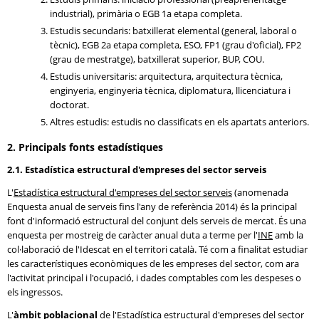
industrial), primària o EGB 1a etapa completa.
Estudis secundaris: batxillerat elemental (general, laboral o
tècnic), EGB 2a etapa completa, ESO, FP1 (grau d'oficial), FP2
(grau de mestratge), batxillerat superior, BUP, COU.
Estudis universitaris: arquitectura, arquitectura tècnica,
enginyeria, enginyeria tècnica, diplomatura, llicenciatura i
doctorat.
Altres estudis: estudis no classificats en els apartats anteriors.
2. Principals fonts estadístiques
2.1. Estadística estructural d'empreses del sector serveis
L'
Estadística estructural d'empreses del sector serveis
(anomenada
Enquesta anual de serveis fins l'any de referència 2014) és la principal
font d'informació estructural del conjunt dels serveis de mercat. És una
enquesta per mostreig de caràcter anual duta a terme per l'
INE
amb la
col·laboració de l'Idescat en el territori català. Té com a finalitat estudiar
les característiques econòmiques de les empreses del sector, com ara
l'activitat principal i l'ocupació, i dades comptables com les despeses o
els ingressos.
L'
àmbit poblacional
de l'Estadística estructural d'empreses del sector