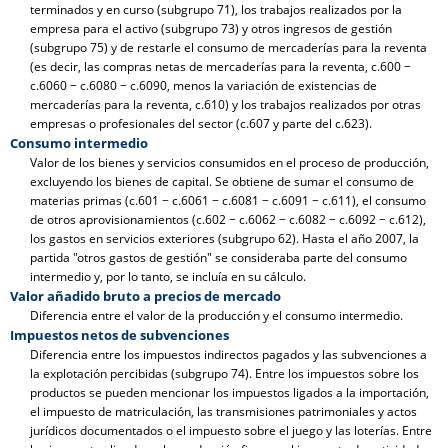
terminados y en curso (subgrupo 71), los trabajos realizados por la
empresa para el activo (subgrupo 73) y otros ingresos de gestión
(subgrupo 75) y de restarle el consumo de mercaderías para la reventa
(es decir, las compras netas de mercaderías para la reventa, c.600 −
c.6060 − c.6080 − c.6090, menos la variación de existencias de
mercaderías para la reventa, c.610) y los trabajos realizados por otras
empresas o profesionales del sector (c.607 y parte del c.623).
Consumo intermedio
Valor de los bienes y servicios consumidos en el proceso de producción,
excluyendo los bienes de capital. Se obtiene de sumar el consumo de
materias primas (c.601 − c.6061 − c.6081 − c.6091 − c.611), el consumo
de otros aprovisionamientos (c.602 − c.6062 − c.6082 − c.6092 − c.612),
los gastos en servicios exteriores (subgrupo 62). Hasta el año 2007, la
partida "otros gastos de gestión" se consideraba parte del consumo
intermedio y, por lo tanto, se incluía en su cálculo.
Valor añadido bruto a precios de mercado
Diferencia entre el valor de la producción y el consumo intermedio.
Impuestos netos de subvenciones
Diferencia entre los impuestos indirectos pagados y las subvenciones a
la explotación percibidas (subgrupo 74). Entre los impuestos sobre los
productos se pueden mencionar los impuestos ligados a la importación,
el impuesto de matriculación, las transmisiones patrimoniales y actos
jurídicos documentados o el impuesto sobre el juego y las loterías. Entre