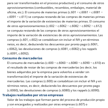
para ser transformados en el proceso productivo) y el consumo de otros
aprovisionamientos (combustibles, recambios, embalajes, material de
oficina, etc.). El consumo de materias primas (c.601 − c.6061 − c.6081 −
c.6091 − c.611) se computa restando de las compras de materias primas
el importe de la variación de existencias de materias primas. El consumo
de otros aprovisionamientos (c.602 − c.6062 − c.6082 − c.6092 − c.612)
se computa restando de las compras de otros aprovisionamientos el
importe de la variación de existencias de otros aprovisionamientos. Las
compras (c.601, c.602) se contabilizan sin incluir el IVA y en términos
netos, es decir, deduciendo los descuentos por pronto pago (c.6061,
c.6062), las devoluciones de compras (c.6081, c.6082) y los rappels
(c.6091, c.6092).
Consumo de mercaderías
El consumo de mercaderías (c.600 − c.6060 − c.6080 − c.6090 − c.610) es
el resultado de restar de las compras de mercaderías (es decir, los
bienes adquiridos por la empresa para volverlos a vender sin
transformación) el importe de la variación de existencias de
mercaderías. Las compras (c.600) se contabilizan sin incluir el IVA y en
términos netos, es decir, deduciendo los descuentos por pronto pago
(c.6060), las devoluciones de compras (c.6080) y los rappels (c.6090).
Trabajos realizados por otras empresas
Valor de los trabajos que forman parte del proceso de producción propio
y son encargados y realizados por otras empresas (c.607) o