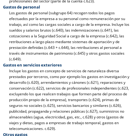
profesionales del sector (parte de la cuenta c.623).
Gastos de personal
Los gastos de personal (subgrupo 64) recogen todos los pagos
efectuados por la empresa a su personal como remuneración por su
trabajo, así como las cargas sociales a cargo de la empresa. Incluye los
sueldos y salarios brutos (c.640), las indemnizaciones (c.641), las
cotizaciones a la Seguridad Social a cargo de la empresa (c.642), las
retribuciones a largo plazo mediante sistemas de aportación y de
prestación definidas (c.643 + c.644), las retribuciones al personal a
través de instrumentos de patrimonio (c.645) y otros gastos sociales
(c.649).
Gastos en servicios exteriores
Incluye los gastos en concepto de servicios de naturaleza diversa
prestados por terceros, como por ejemplo los gastos en investigación y
desarrollo (c.620), arrendamientos y cánones (c.621), reparaciones y
conservación (c.622), servicios de profesionales independientes (c.623,
excluyendo los que realicen trabajos que formen parte del proceso de
producción propio de la empresa), transportes (c.624), primas de
seguros no sociales (c.625), servicios bancarios y similares (c.626),
publicidad, propaganda y relaciones públicas (c.627), suministros no
almacenables (agua, electricidad, gas, etc., c.628) y otros (gastos de
viajes y dietas, pagos a empresas de trabajo temporal, gastos en
telecomunicaciones. c.629).
Otros gastos