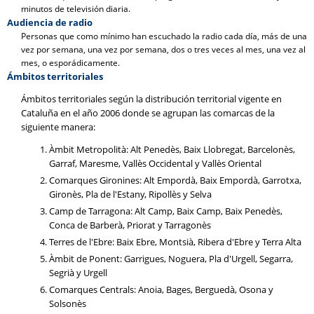
minutos de televisión diaria.
Audiencia de radio
Personas que como mínimo han escuchado la radio cada día, más de una
vez por semana, una vez por semana, dos o tres veces al mes, una vez al
mes, o esporádicamente.
Ámbitos territoriales
Ámbitos territoriales según la distribución territorial vigente en
Cataluña en el año 2006 donde se agrupan las comarcas de la
siguiente manera:
Àmbit Metropolità: Alt Penedès, Baix Llobregat, Barcelonès,
Garraf, Maresme, Vallès Occidental y Vallès Oriental
Comarques Gironines: Alt Empordà, Baix Empordà, Garrotxa,
Gironès, Pla de l'Estany, Ripollès y Selva
Camp de Tarragona: Alt Camp, Baix Camp, Baix Penedès,
Conca de Barberà, Priorat y Tarragonès
Terres de l'Ebre: Baix Ebre, Montsià, Ribera d'Ebre y Terra Alta
Àmbit de Ponent: Garrigues, Noguera, Pla d'Urgell, Segarra,
Segrià y Urgell
Comarques Centrals: Anoia, Bages, Berguedà, Osona y
Solsonès