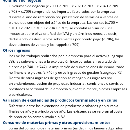
Volumen de negocio
El volumen de negocio (c.700 + c.701 + c.702 + c.703 + c.704 + c.705 −
c.708 − c.709) comprende los importes facturados por la empresa
durante el año de referencia por prestación de servicios y ventas de
bienes que son objeto del tráfico de la empresa. Las ventas (c.700 +
c.701 + c.702 + c.703 + c.704 + c.705) se contabilizan sin incluir el
impuesto sobre el valor añadido (IVA) y en términos netos, es decir,
deduciendo los descuentos sobre ventas por pronto pago (c.706), las
devoluciones de ventas y los rappels (c.709).
Otros ingresos
Incluye los trabajos realizados por la empresa para el activo (subgrupo
73), las subvenciones a la explotación incorporadas al resultado del
ejercicio (c.740 + c.747), la imputación de subvenciones de inmovilizado
no financiero y otros (c.746), y otros ingresos de gestión (subgrupo 75).
Dentro de otros ingresos de gestión se recogen los ingresos por
arrendamientos, cesión de propiedad industrial, comisiones o servicios
prestados al personal de la empresa o, eventualmente, a otras empresas
o particulares.
Variación de existencias de productos terminados y en curso
Diferencia entre las existencias de productos acabados y en curso a
finales de año y a principios de año. Las existencias se valoran al coste
de producción contabilizado sin IVA.
Consumo de materias primas y otros aprovisionamientos
Suma del consumo de materias primas (es decir, los bienes adquiridos