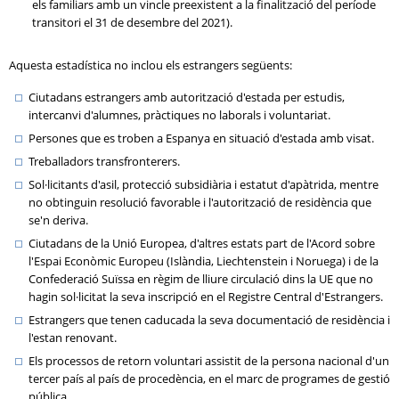
els familiars amb un vincle preexistent a la finalització del període
transitori el 31 de desembre del 2021).
Aquesta estadística no inclou els estrangers següents:
Ciutadans estrangers amb autorització d'estada per estudis,
intercanvi d'alumnes, pràctiques no laborals i voluntariat.
Persones que es troben a Espanya en situació d'estada amb visat.
Treballadors transfronterers.
Sol·licitants d'asil, protecció subsidiària i estatut d'apàtrida, mentre
no obtinguin resolució favorable i l'autorització de residència que
se'n deriva.
Ciutadans de la Unió Europea, d'altres estats part de l'Acord sobre
l'Espai Econòmic Europeu (Islàndia, Liechtenstein i Noruega) i de la
Confederació Suïssa en règim de lliure circulació dins la UE que no
hagin sol·licitat la seva inscripció en el Registre Central d'Estrangers.
Estrangers que tenen caducada la seva documentació de residència i
l'estan renovant.
Els processos de retorn voluntari assistit de la persona nacional d'un
tercer país al país de procedència, en el marc de programes de gestió
pública.