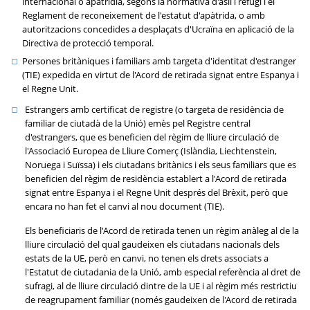
internacional o apatrídia, segons la normativa d'asil i refugi i el
Reglament de reconeixement de l'estatut d'apàtrida, o amb
autoritzacions concedides a desplaçats d'Ucraïna en aplicació de la
Directiva de protecció temporal.
Persones britàniques i familiars amb targeta d'identitat d'estranger
(TIE) expedida en virtut de l'Acord de retirada signat entre Espanya i
el Regne Unit.
Estrangers amb certificat de registre (o targeta de residència de
familiar de ciutadà de la Unió) emès pel Registre central
d'estrangers, que es beneficien del règim de lliure circulació de
l'Associació Europea de Lliure Comerç (Islàndia, Liechtenstein,
Noruega i Suïssa) i els ciutadans britànics i els seus familiars que es
beneficien del règim de residència establert a l'Acord de retirada
signat entre Espanya i el Regne Unit després del Brèxit, però que
encara no han fet el canvi al nou document (TIE).
Els beneficiaris de l'Acord de retirada tenen un règim anàleg al de la
lliure circulació del qual gaudeixen els ciutadans nacionals dels
estats de la UE, però en canvi, no tenen els drets associats a
l'Estatut de ciutadania de la Unió, amb especial referència al dret de
sufragi, al de lliure circulació dintre de la UE i al règim més restrictiu
de reagrupament familiar (només gaudeixen de l'Acord de retirada