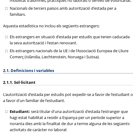
mobilitat d'alumnes, pràctiques no laborals o serveis de voluntariat.
Nacionals de tercers països amb autorització d'estada per a
familiars.
Aquesta estadística no inclou els següents estrangers:
Els estrangers en situació d'estada per estudis que tenen caducada
la seva autorització i l'estan renovant.
Els estrangers nacionals de la UE i de l'Associació Europea de Lliure
Comerç (Islàndia, Liechtenstein, Noruega i Suïssa).
2.1. Definicions i variables
2.1.1. Sol·licitant
L'autorització d'estada per estudis pot expedir-se a favor de l'estudiant o
a favor d'un familiar de l'estudiant.
Estudiant:
serà titular d'una autorització d'estada l'estranger que
hagi estat habilitat a residir a Espanya per un període superior a
noranta dies amb la finalitat de dur a terme alguna de les següents
activitats de caràcter no laboral: