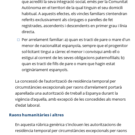
que acrediti la seva integració social, emès per la Comunitat
Autònoma en el territori de la qual tinguin el seu domicili
habitual. A aquests efectes, els vincles familiars s'entendran
referits exclusivament als cònjuges o parelles de fet
registrades, ascendents i descendents en primer grau i línia
directa.
Per arrelament familiar: a) quan es tracti de pare o mare d'un
menor de nacionalitat espanyola, sempre que el progenitor
sol·licitant tingui a càrrec el menor i convisqui amb ell o
estigui al corrent de les seves obligacions paternofilials; b)
quan es tracti de fills de pare o mare que hagin estat
originàriament espanyols.
La concessió de l'autorització de residència temporal per
circumstàncies excepcionals per raons d'arrelament portarà
aparellada una autorització de treball a Espanya durant la
vigència d'aquella, amb excepció de les concedides als menors
d'edat laboral.
Raons humanitàries i altres
En aquesta rúbrica genèrica s'inclouen les autoritzacions de
residència temporal per circumstàncies excepcionals per raons