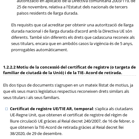
autorització en aplicació de la Directiva comunitària 2003/119, de
25 de novembre, relativa a l'Estatut dels nacionals de tercers
països residents de llarga durada.
Els requisits que cal acreditar per obtenir una autorització de llarga
durada nacional i de llarga durada d'acord amb la Directiva UE són
diferents. També són diferents els drets que cadascuna reconeix als
seus titulars, encara que en ambdós casos la vigència és de 5 anys,
prorrogables automàticament.
1.2.2.2 Motiu de la concessió del certificat de registre (o targeta de
familiar de ciutadà de la Unió) i de la TIE- Acord de retirada.
Els dos tipus de documents s'agrupen en un mateix llistat de motius, ja
que els seus marcs legislatius respectius reconeixen drets similars als
seus titulars i als seus familiars.
Certificat de registre UE/TIE AR, temporal
: s'aplica als ciutadans
UE-Regne Unit, que obtenen el certificat de registre del règim de
lliure circulació UE gràcies al Reial decret 240/2007, de 16 de febrer, o
que obtenen la TIE-Acord de retirada gràcies al Reial decret llei
38/2020, de 29 de desembre.