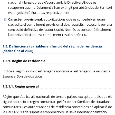
nacional i llarga durada d'acord amb la Directiva UE que es
recuperen quan prèviament s'han extingit per absències del territori
espanyol/Unió Europea, respectivament.
Caràcter provisional
: autoritzacions que es concedeixen quan
s'acredita el compliment provisional dels requisits necessaris per a la
concessió definitiva de l'autorització. Només es concedirà finalment
l'autorització si aquest compliment resulta definitiu.
1.3. Definicions i variables en funció del règim de residència
(dades fins al 2020)
1.3.1. Règim de residència
Indica el règim jurídic d'estrangeria aplicable a l'estranger que resideix a
Espanya. Són de dos tipus:
1.3.1.1. Règim general
Règim que s'aplica als nacionals de tercers països, exceptuant els que els
sigui d'aplicació el règim comunitari pel fet de ser familiars de ciutadans
comunitaris. Les autoritzacions de residència concedides en aplicació de
la Llei 14/2013 de suport a emprenedors i la seva internacionalització,