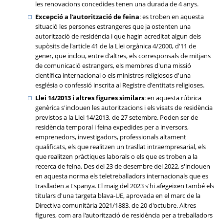
les renovacions concedides tenen una durada de 4 anys.
Excepció a l'autorització de feina
: es troben en aquesta
situació les persones estrangeres que ja ostenten una
autorització de residència i que hagin acreditat algun dels
supòsits de l'article 41 de la Llei orgànica 4/2000, d'11 de
gener, que inclou, entre d'altres, els corresponsals de mitjans
de comunicació estrangers, els membres d'una missió
científica internacional o els ministres religiosos d'una
església o confessió inscrita al Registre d'entitats religioses.
Llei 14/2013 i altres figures similars
: en aquesta rúbrica
genèrica s'inclouen les autoritzacions i els visats de residència
previstos a la Llei 14/2013, de 27 setembre. Poden ser de
residència temporal i feina expedides per a inversors,
emprenedors, investigadors, professionals altament
qualificats, els que realitzen un trasllat intraempresarial, els
que realitzen pràctiques laborals o els que es troben a la
recerca de feina. Des del 23 de desembre del 2022, s'inclouen
en aquesta norma els teletreballadors internacionals que es
traslladen a Espanya. El maig del 2023 s'hi afegeixen també els
titulars d'una targeta blava-UE, aprovada en el marc de la
Directiva comunitària 2021/1883, de 20 d'octubre. Altres
figures, com ara l'autorització de residència per a treballadors