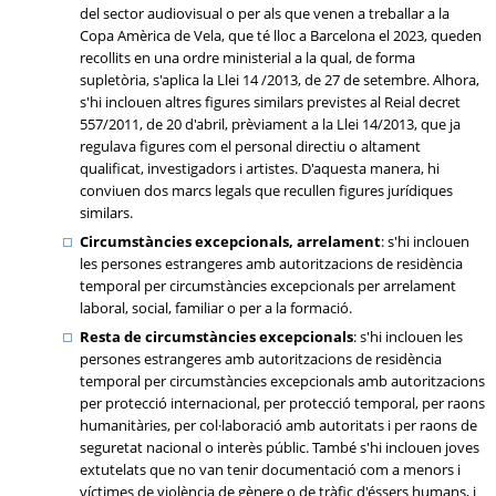
del sector audiovisual o per als que venen a treballar a la
Copa Amèrica de Vela, que té lloc a Barcelona el 2023, queden
recollits en una ordre ministerial a la qual, de forma
supletòria, s'aplica la Llei 14 /2013, de 27 de setembre. Alhora,
s'hi inclouen altres figures similars previstes al Reial decret
557/2011, de 20 d'abril, prèviament a la Llei 14/2013, que ja
regulava figures com el personal directiu o altament
qualificat, investigadors i artistes. D'aquesta manera, hi
conviuen dos marcs legals que recullen figures jurídiques
similars.
Circumstàncies excepcionals, arrelament
: s'hi inclouen
les persones estrangeres amb autoritzacions de residència
temporal per circumstàncies excepcionals per arrelament
laboral, social, familiar o per a la formació.
Resta de circumstàncies excepcionals
: s'hi inclouen les
persones estrangeres amb autoritzacions de residència
temporal per circumstàncies excepcionals amb autoritzacions
per protecció internacional, per protecció temporal, per raons
humanitàries, per col·laboració amb autoritats i per raons de
seguretat nacional o interès públic. També s'hi inclouen joves
extutelats que no van tenir documentació com a menors i
víctimes de violència de gènere o de tràfic d'éssers humans, i