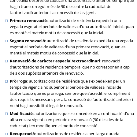
concedeix després de caducar una autorització anterior, sempre que
hagin transcorregut més de 90 dies entre la caducitat de
l'autorització anterior i la concessió de la vigent.
Primera renovació
: autorització de residència expedida una
vegada esgotat el període de validesa d'una autorització inicial, quan
es manté el mateix motiu de concessió que la inicial.
Segona renovació
: autorització de residència expedida una vegada
esgotat el període de validesa d'una primera renovació, quan es
manté el mateix motiu de concessió que la inicial.
Renovació de caràcter especial/extraordinari
: renovació
d'autoritzacions de residència temporal que no corresponen a cap
dels dos supòsits anteriors de renovació.
Pròrroga
: autoritzacions de residència que s'expedeixen per un
temps de vigència no superior al període de validesa inicial de
l'autorització que es prorroga, sempre que s'acrediti el compliment
dels requisits necessaris per a la concessió de l'autorització anterior i
no hi hagi possibilitat legal de renovació.
Modificació
: autoritzacions que es concedeixen a continuació d'una
altra encara vigent o en període de renovació (90 dies des de la
caducitat) i en modifiquen el motiu de concessió.
Recuperació
: autoritzacions de residència per llarga durada