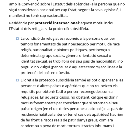
amb la Convenció sobre l'Estatut dels apàtrides) a la persona que no
sigui considerada nacional per cap Estat, segons la seva legislació, i
manifesti no tenir cap nacionalitat.
Residència per
protecció internacional
: aquest motiu inclou
l'Estatut dels refugiats i la protecció subsidiària.
La condició de refugiat es reconeix a la persona que, per
temors fonamentats de patir persecució per motiu de raça,
religió, nacionalitat, opinions polítiques, pertinença a
determinats grups socials, gènere, orientació sexual o
identitat sexual, es trobi fora del seu país de nacionalitat i no
pugui o no vulgui (per causa d'aquests temors) acollir-se a la
protecció del país en qüestió.
El dret a la protecció subsidiària també es pot dispensar a les
persones d'altres països o apàtrides que no reuneixen els
requisits per obtenir l'asil o per ser reconegudes com a
refugiades. En aquests casos, no obstant, cal que es donin
motius fonamentats per considerar que si retornen al seu
país d'origen (en el cas de les persones nacionals) o al país de
residència habitual anterior (en el cas dels apàtrides) haurien
de fer front a riscos reals de patir danys greus, com ara
condemna a pena de mort, tortura i tractes inhumans i