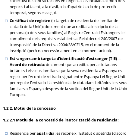
col·lectiva de contractacions en origen, a la vinculada al món dels
negocis i al talent, a la d'asil, a la d'apatrídia o la de protecció
temporal, segons escaigui.
Certificat de registre
(o targeta de residència de familiar de
ciutadà de la Unió): document que acredita la inscripció de la
persona (o dels seus familiars) al Registre Central d'Estrangers i el
compliment dels requisits establerts al Reial decret 240/2007 de
transposició de la Directiva 2004/38/CE15, en el moment de la
inscripció (però no necessàriament en el moment actual).
Estrangers amb targeta d'identificació d'estranger (TIE)—
Acord de retirada
: document que acredita, per a ciutadans
britànics i els seus familiars, que la seva residència a Espanya es
regeix per l'Acord de retirada signat entre Espanya i el Regne Unit
per regular l'entrada i la residència de ciutadans britànics i els seus
familiars a Espanya després de la sortida del Regne Unit de la Unió
Europea.
1.2.2. Motiu de la concessió
1.2.2.1 Motiu de la concessió de l'autorització de residència:
Residència per
apatrídia
: es reconeix l'Estatut d'apàtrida (d'acord