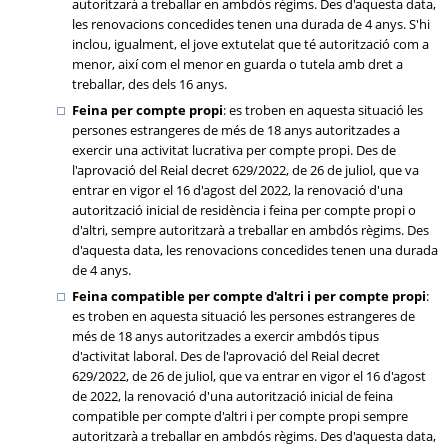
autoritzarà a treballar en ambdós règims. Des d'aquesta data,
les renovacions concedides tenen una durada de 4 anys. S'hi
inclou, igualment, el jove extutelat que té autorització com a
menor, així com el menor en guarda o tutela amb dret a
treballar, des dels 16 anys.
Feina per compte propi
: es troben en aquesta situació les
persones estrangeres de més de 18 anys autoritzades a
exercir una activitat lucrativa per compte propi. Des de
l'aprovació del Reial decret 629/2022, de 26 de juliol, que va
entrar en vigor el 16 d'agost del 2022, la renovació d'una
autorització inicial de residència i feina per compte propi o
d'altri, sempre autoritzarà a treballar en ambdós règims. Des
d'aquesta data, les renovacions concedides tenen una durada
de 4 anys.
Feina compatible per compte d'altri i per compte propi
:
es troben en aquesta situació les persones estrangeres de
més de 18 anys autoritzades a exercir ambdós tipus
d'activitat laboral. Des de l'aprovació del Reial decret
629/2022, de 26 de juliol, que va entrar en vigor el 16 d'agost
de 2022, la renovació d'una autorització inicial de feina
compatible per compte d'altri i per compte propi sempre
autoritzarà a treballar en ambdós règims. Des d'aquesta data,