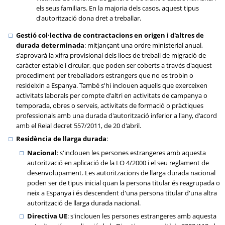
els seus familiars. En la majoria dels casos, aquest tipus
d'autorització dona dret a treballar.
Gestió col·lectiva de contractacions en origen i d'altres de
durada determinada
: mitjançant una ordre ministerial anual,
s'aprovarà la xifra provisional dels llocs de treball de migració de
caràcter estable i circular, que poden ser coberts a través d'aquest
procediment per treballadors estrangers que no es trobin o
resideixin a Espanya. També s'hi inclouen aquells que exerceixen
activitats laborals per compte d'altri en activitats de campanya o
temporada, obres o serveis, activitats de formació o pràctiques
professionals amb una durada d'autorització inferior a l'any, d'acord
amb el Reial decret 557/2011, de 20 d'abril.
Residència de llarga durada
:
Nacional
: s'inclouen les persones estrangeres amb aquesta
autorització en aplicació de la LO 4/2000 i el seu reglament de
desenvolupament. Les autoritzacions de llarga durada nacional
poden ser de tipus inicial quan la persona titular és reagrupada o
neix a Espanya i és descendent d'una persona titular d'una altra
autorització de llarga durada nacional.
Directiva UE
: s'inclouen les persones estrangeres amb aquesta