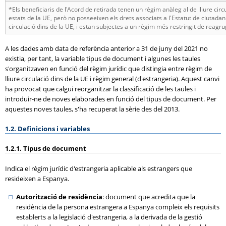
*Els beneficiaris de l'Acord de retirada tenen un règim anàleg al de lliure cir
estats de la UE, però no posseeixen els drets associats a l'Estatut de ciutadani
circulació dins de la UE, i estan subjectes a un règim més restringit de reagr
A les dades amb data de referència anterior a 31 de juny del 2021 no
existia, per tant, la variable tipus de document i algunes les taules
s'organitzaven en funció del règim jurídic que distingia entre règim de
lliure circulació dins de la UE i règim general (d'estrangeria). Aquest canvi
ha provocat que calgui reorganitzar la classificació de les taules i
introduir-ne de noves elaborades en funció del tipus de document. Per
aquestes noves taules, s'ha recuperat la sèrie des del 2013.
1.2. Definicions i variables
1.2.1. Tipus de document
Indica el règim jurídic d'estrangeria aplicable als estrangers que
resideixen a Espanya.
Autorització de residència
: document que acredita que la
residència de la persona estrangera a Espanya compleix els requisits
establerts a la legislació d'estrangeria, a la derivada de la gestió