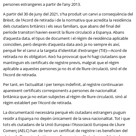
persones estrangeres a partir de l'any 2013.
A partir del 30 de juny del 2021, s'ha produït un canvi a conseqüència del
Brèxit, de l'Acord de retirada i de la normativa que acredita la residència
dels ciutadans britànics i els seus familiars, que abans del final del
període transitori havien exercit la lliure circulació a Espanya. Abans
d'aquesta data, el tipus de document i el règim de residència aplicable
coincidien, però després d'aquesta data això ja no sempre és així,
perquè fer el canvi a la targeta d'identitat d'estranger (TIE)—Acord de
retirada no és obligatori. Això ha provocat que hi hagi ciutadans que
mantinguin els certificats de registre previs, malgrat que el règim
aplicable a aquestes persones ja no és el de lliure circulació, sinó el de
l'Acord de retirada.
Per tant, en l'actualitat i per temps indefinit, al registre continuaran
apareixent certificats corresponents a persones de nacionalitat
britànica que ja no estan subjectes al règim de lliure circulació, sinó al
règim establert per l'Acord de retirada.
La documentació necessària perquè els ciutadans estrangers puguin
residir a Espanya no depèn únicament de la seva nacionalitat. Tot i que
tots els ciutadans de la Unió Europea i l'Associació Europea de Lliure
Comerç (AELC) han de tenir un certificat de registre i es beneficien del