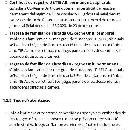
Certificat de registre UE/TIE AR, permanent
: s'aplica als
ciutadans UE-Regne Unit, que obtenen el certificat de registre
permanent del règim de lliure circulació UE gràcies al Reial decret
240/2007, de 16 de febrer, o que obtenen la TIE-Acord de retirada
gràcies al Reial decret llei 38/2020, de 29 de desembre.
Targeta de familiar de ciutadà UE/Regne Unit, temporal
:
s'aplica als familiars de primer grau de ciutadans UE-AELC, als quals
se'ls aplica el règim de lliure circulació UE, o de ciutadans britànics
amb TIE-Acord de retirada (cònjuge, parella de fet, descendents i
ascendents directes a càrrec).
Targeta de familiar de ciutadà UE/Regne Unit, permanent
:
s'aplica als familiars de primer grau de ciutadans UE-AELC, als quals
se'ls aplica el règim de lliure circulació UE, o de ciutadans britànics
amb TIE-Acord de retirada (cònjuge, parella de fet, descendents i
ascendents directes a càrrec).
1.2.3. Tipus d'autorització
Inicial
: primera autorització concedida a Espanya per arribar des de
l'estranger, néixer a Espanya o trobar-se prèviament en situació
administrativa irregular. També es refereix a l'autorització que es