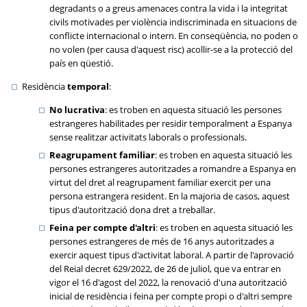
degradants o a greus amenaces contra la vida i la integritat
civils motivades per violència indiscriminada en situacions de
conflicte internacional o intern. En conseqüència, no poden o
no volen (per causa d'aquest risc) acollir-se a la protecció del
país en qüestió.
Residència
temporal
:
No lucrativa
: es troben en aquesta situació les persones
estrangeres habilitades per residir temporalment a Espanya
sense realitzar activitats laborals o professionals.
Reagrupament familiar
: es troben en aquesta situació les
persones estrangeres autoritzades a romandre a Espanya en
virtut del dret al reagrupament familiar exercit per una
persona estrangera resident. En la majoria de casos, aquest
tipus d'autorització dona dret a treballar.
Feina per compte d'altri
: es troben en aquesta situació les
persones estrangeres de més de 16 anys autoritzades a
exercir aquest tipus d'activitat laboral. A partir de l'aprovació
del Reial decret 629/2022, de 26 de juliol, que va entrar en
vigor el 16 d'agost del 2022, la renovació d'una autorització
inicial de residència i feina per compte propi o d'altri sempre