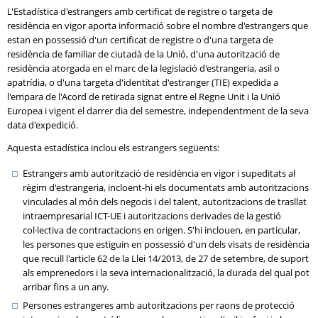
L'Estadística d'estrangers amb certificat de registre o targeta de
residència en vigor aporta informació sobre el nombre d'estrangers que
estan en possessió d'un certificat de registre o d'una targeta de
residència de familiar de ciutadà de la Unió, d'una autorització de
residència atorgada en el marc de la legislació d'estrangeria, asil o
apatrídia, o d'una targeta d'identitat d'estranger (TIE) expedida a
l'empara de l'Acord de retirada signat entre el Regne Unit i la Unió
Europea i vigent el darrer dia del semestre, independentment de la seva
data d'expedició.
Aquesta estadística inclou els estrangers següents:
Estrangers amb autorització de residència en vigor i supeditats al
règim d'estrangeria, incloent-hi els documentats amb autoritzacions
vinculades al món dels negocis i del talent, autoritzacions de trasllat
intraempresarial ICT-UE i autoritzacions derivades de la gestió
col·lectiva de contractacions en origen. S'hi inclouen, en particular,
les persones que estiguin en possessió d'un dels visats de residència
que recull l'article 62 de la Llei 14/2013, de 27 de setembre, de suport
als emprenedors i la seva internacionalització, la durada del qual pot
arribar fins a un any.
Persones estrangeres amb autoritzacions per raons de protecció