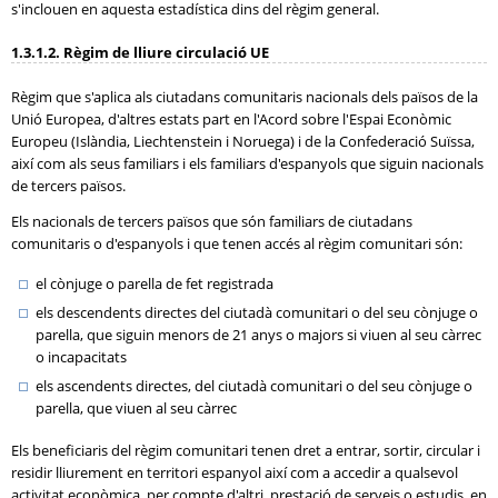
s'inclouen en aquesta estadística dins del règim general.
1.3.1.2. Règim de lliure circulació UE
Règim que s'aplica als ciutadans comunitaris nacionals dels països de la
Unió Europea, d'altres estats part en l'Acord sobre l'Espai Econòmic
Europeu (Islàndia, Liechtenstein i Noruega) i de la Confederació Suïssa,
així com als seus familiars i els familiars d'espanyols que siguin nacionals
de tercers països.
Els nacionals de tercers països que són familiars de ciutadans
comunitaris o d'espanyols i que tenen accés al règim comunitari són:
el cònjuge o parella de fet registrada
els descendents directes del ciutadà comunitari o del seu cònjuge o
parella, que siguin menors de 21 anys o majors si viuen al seu càrrec
o incapacitats
els ascendents directes, del ciutadà comunitari o del seu cònjuge o
parella, que viuen al seu càrrec
Els beneficiaris del règim comunitari tenen dret a entrar, sortir, circular i
residir lliurement en territori espanyol així com a accedir a qualsevol
activitat econòmica, per compte d'altri, prestació de serveis o estudis, en