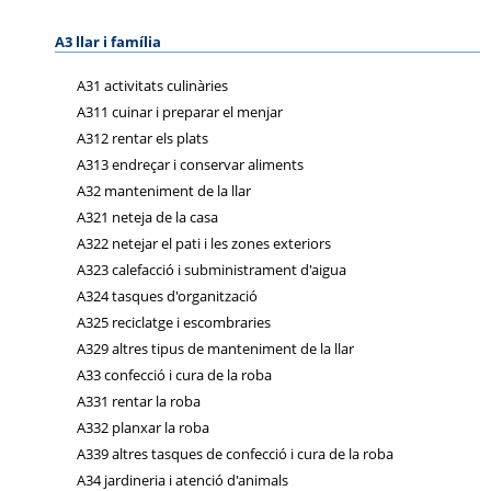
A3 llar i família
A31 activitats culinàries
A311 cuinar i preparar el menjar
A312 rentar els plats
A313 endreçar i conservar aliments
A32 manteniment de la llar
A321 neteja de la casa
A322 netejar el pati i les zones exteriors
A323 calefacció i subministrament d'aigua
A324 tasques d'organització
A325 reciclatge i escombraries
A329 altres tipus de manteniment de la llar
A33 confecció i cura de la roba
A331 rentar la roba
A332 planxar la roba
A339 altres tasques de confecció i cura de la roba
A34 jardineria i atenció d'animals