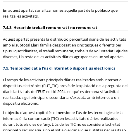
En aquest apartat s'analitza només aquella part de la població que
realitza les activitats.
7.4.3. Horari de treball remunerat i no remunerat
Aquest apartat presenta la distribució percentual diària de les activitats
amb el subtotal Llar i família desglossat en cinc tasques diferents per
tipus i quotidianitat, el treball remunerat, treballs de voluntariat i ajudes
diverses, i la resta de les activitats diàries agrupades en un sol apartat.
7.5. Temps dedicat a l'ús d'internet o dispositius electrònics
El temps de les activitats principals diàries realitzades amb internet o
dispositius electrònics (EUT_TIC) prové de l'explotació de la pregunta del
diari d'activitats de l'EUT, edició 2024, en què es demana si l'activitat
realitzada, sigui principal o secundària, s'executa amb internet o un
dispositiu electrònic.
L'objectiu d'aquest capítol és dimensionar l'ús de les tecnologies de la
informació i la comunicació (TIC) en les activitats diàries realitzades
durant tots els dies de l'any. L'ús de les TIC no es considera l'activitat
principal o secundària, sinó el mitjà o el canal que s'utilitza per realitzar-