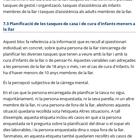
tasques de gestió i organització, tasques d'assistència als infants
membres de la llar i tasques d'assistència als adults membres de la llar.
7.3 Planificació de les tasques de casa i de cura d'infants menors a
la llar
Aquest bloc fa referència a la informació que es recull al qüestionari
individual; en concret, sobre quina persona de la llar s'encarrega de
planificar les diverses tasques que tenen a veure amb la llar i amb la
cura d'infants de la llar o de pensar-hi. Aquestes variables van adreçades
a les persones de la llar de 18 anys o més, i en el cas de cura d'infants, hi
ha d'haver menors de 10 anys membres de la llar.
És la percepció subjectiva de la càrrega mental.
En el cas que la persona encarregada de planificar la tasca no sigui,
majoritàriament, ni la persona enquestada, ni la seva parella, ni un altre
membre de la llar, ni una persona de fora de la llar, aleshores aquesta
situació quedaria recollida sota l'etiqueta Altres situacions. A tall
d'exemple, aquesta etiqueta inclou els casos en què a la persona
enquestada se li pregunta sobre la planificació del dinar o el sopar els
dies laborables, i la persona enquestada dina o sopa fora de la llar.
Tanmateix, en aquesta etiqueta també quedarien recollits els casos de