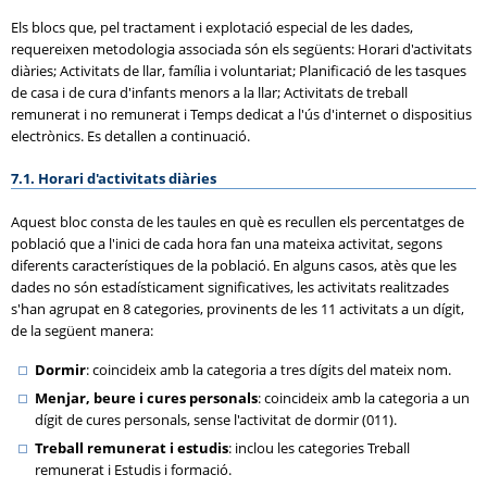
Els blocs que, pel tractament i explotació especial de les dades,
requereixen metodologia associada són els següents: Horari d'activitats
diàries; Activitats de llar, família i voluntariat; Planificació de les tasques
de casa i de cura d'infants menors a la llar; Activitats de treball
remunerat i no remunerat i Temps dedicat a l'ús d'internet o dispositius
electrònics. Es detallen a continuació.
7.1. Horari d'activitats diàries
Aquest bloc consta de les taules en què es recullen els percentatges de
població que a l'inici de cada hora fan una mateixa activitat, segons
diferents característiques de la població. En alguns casos, atès que les
dades no són estadísticament significatives, les activitats realitzades
s'han agrupat en 8 categories, provinents de les 11 activitats a un dígit,
de la següent manera:
Dormir
: coincideix amb la categoria a tres dígits del mateix nom.
Menjar, beure i cures personals
: coincideix amb la categoria a un
dígit de cures personals, sense l'activitat de dormir (011).
Treball remunerat i estudis
: inclou les categories Treball
remunerat i Estudis i formació.