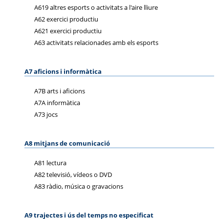
A619 altres esports o activitats a l'aire lliure
A62 exercici productiu
A621 exercici productiu
A63 activitats relacionades amb els esports
A7 aficions i informàtica
A7B arts i aficions
A7A informàtica
A73 jocs
A8 mitjans de comunicació
A81 lectura
A82 televisió, vídeos o DVD
A83 ràdio, música o gravacions
A9 trajectes i ús del temps no especificat