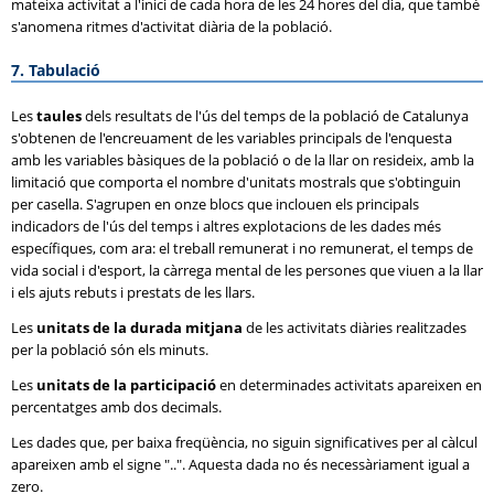
mateixa activitat a l'inici de cada hora de les 24 hores del dia, que també
s'anomena ritmes d'activitat diària de la població.
7. Tabulació
Les
taules
dels resultats de l'ús del temps de la població de Catalunya
s'obtenen de l'encreuament de les variables principals de l'enquesta
amb les variables bàsiques de la població o de la llar on resideix, amb la
limitació que comporta el nombre d'unitats mostrals que s'obtinguin
per casella. S'agrupen en onze blocs que inclouen els principals
indicadors de l'ús del temps i altres explotacions de les dades més
específiques, com ara: el treball remunerat i no remunerat, el temps de
vida social i d'esport, la càrrega mental de les persones que viuen a la llar
i els ajuts rebuts i prestats de les llars.
Les
unitats de la durada mitjana
de les activitats diàries realitzades
per la població són els minuts.
Les
unitats de la participació
en determinades activitats apareixen en
percentatges amb dos decimals.
Les dades que, per baixa freqüència, no siguin significatives per al càlcul
apareixen amb el signe "..". Aquesta dada no és necessàriament igual a
zero.