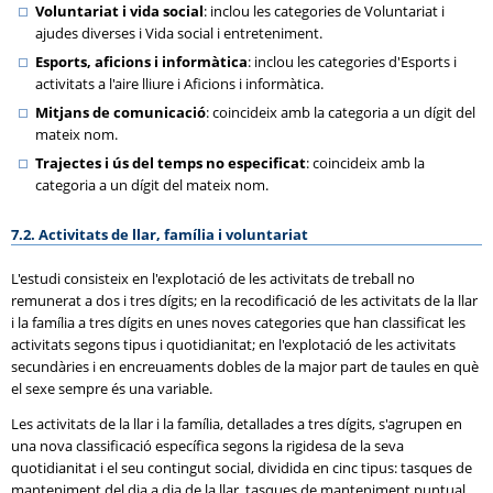
Voluntariat i vida social
: inclou les categories de Voluntariat i
ajudes diverses i Vida social i entreteniment.
Esports, aficions i informàtica
: inclou les categories d'Esports i
activitats a l'aire lliure i Aficions i informàtica.
Mitjans de comunicació
: coincideix amb la categoria a un dígit del
mateix nom.
Trajectes i ús del temps no especificat
: coincideix amb la
categoria a un dígit del mateix nom.
7.2. Activitats de llar, família i voluntariat
L'estudi consisteix en l'explotació de les activitats de treball no
remunerat a dos i tres dígits; en la recodificació de les activitats de la llar
i la família a tres dígits en unes noves categories que han classificat les
activitats segons tipus i quotidianitat; en l'explotació de les activitats
secundàries i en encreuaments dobles de la major part de taules en què
el sexe sempre és una variable.
Les activitats de la llar i la família, detallades a tres dígits, s'agrupen en
una nova classificació específica segons la rigidesa de la seva
quotidianitat i el seu contingut social, dividida en cinc tipus: tasques de
manteniment del dia a dia de la llar, tasques de manteniment puntual,