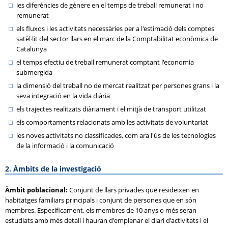
les diferències de gènere en el temps de treball remunerat i no
remunerat
els fluxos i les activitats necessàries per a l'estimació dels comptes
satèl·lit del sector llars en el marc de la Comptabilitat econòmica de
Catalunya
el temps efectiu de treball remunerat comptant l'economia
submergida
la dimensió del treball no de mercat realitzat per persones grans i la
seva integració en la vida diària
els trajectes realitzats diàriament i el mitjà de transport utilitzat
els comportaments relacionats amb les activitats de voluntariat
les noves activitats no classificades, com ara l'ús de les tecnologies
de la informació i la comunicació
2. Àmbits de la investigació
Àmbit poblacional:
Conjunt de llars privades que resideixen en
habitatges familiars principals i conjunt de persones que en són
membres. Específicament, els membres de 10 anys o més seran
estudiats amb més detall i hauran d'emplenar el diari d'activitats i el