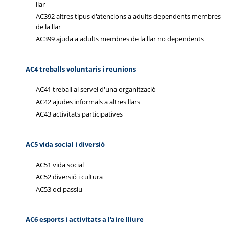
llar
AC392 altres tipus d'atencions a adults dependents membres
de la llar
AC399 ajuda a adults membres de la llar no dependents
AC4 treballs voluntaris i reunions
AC41 treball al servei d'una organització
AC42 ajudes informals a altres llars
AC43 activitats participatives
AC5 vida social i diversió
AC51 vida social
AC52 diversió i cultura
AC53 oci passiu
AC6 esports i activitats a l'aire lliure