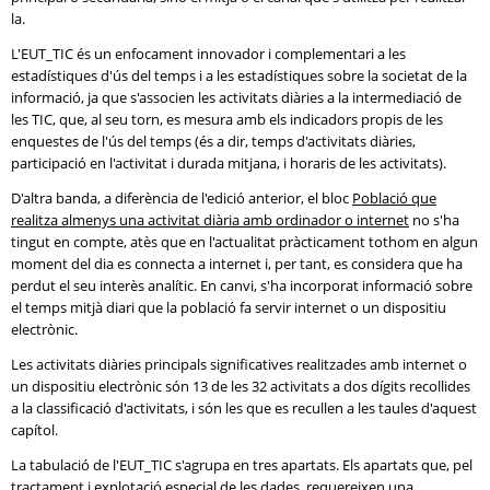
la.
L'EUT_TIC és un enfocament innovador i complementari a les
estadístiques d'ús del temps i a les estadístiques sobre la societat de la
informació, ja que s'associen les activitats diàries a la intermediació de
les TIC, que, al seu torn, es mesura amb els indicadors propis de les
enquestes de l'ús del temps (és a dir, temps d'activitats diàries,
participació en l'activitat i durada mitjana, i horaris de les activitats).
D'altra banda, a diferència de l'edició anterior, el bloc
Població que
realitza almenys una activitat diària amb ordinador o internet
no s'ha
tingut en compte, atès que en l'actualitat pràcticament tothom en algun
moment del dia es connecta a internet i, per tant, es considera que ha
perdut el seu interès analític. En canvi, s'ha incorporat informació sobre
el temps mitjà diari que la població fa servir internet o un dispositiu
electrònic.
Les activitats diàries principals significatives realitzades amb internet o
un dispositiu electrònic són 13 de les 32 activitats a dos dígits recollides
a la classificació d'activitats, i són les que es recullen a les taules d'aquest
capítol.
La tabulació de l'EUT_TIC s'agrupa en tres apartats. Els apartats que, pel
tractament i explotació especial de les dades, requereixen una