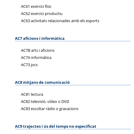
AC61 exercici físic
AC62 exercici productiu
AC63 activitats relacionades amb els esports
AC7 aficions i informàtica
AC7B arts i aficions
AC7A informàtica
AC73 jocs
AC8 mitjans de comunicació
AC81 lectura
AC82 televisió, vídeo o DVD
AC83 escoltar ràdio o gravacions
AC9 trajectes i ús del temps no especificat