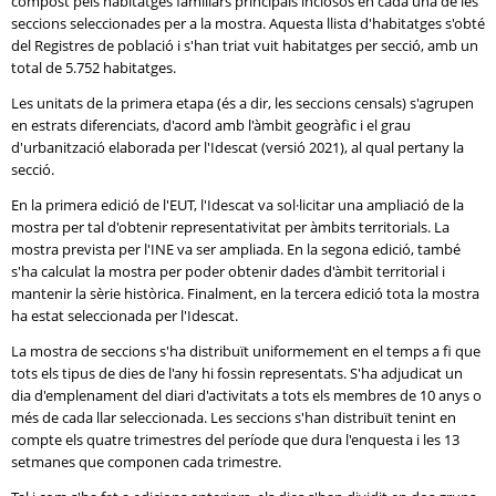
compost pels habitatges familiars principals inclosos en cada una de les
seccions seleccionades per a la mostra. Aquesta llista d'habitatges s'obté
del Registres de població i s'han triat vuit habitatges per secció, amb un
total de 5.752 habitatges.
Les unitats de la primera etapa (és a dir, les seccions censals) s'agrupen
en estrats diferenciats, d'acord amb l'àmbit geogràfic i el grau
d'urbanització elaborada per l'Idescat (versió 2021), al qual pertany la
secció.
En la primera edició de l'EUT, l'Idescat va sol·licitar una ampliació de la
mostra per tal d'obtenir representativitat per àmbits territorials. La
mostra prevista per l'INE va ser ampliada. En la segona edició, també
s'ha calculat la mostra per poder obtenir dades d'àmbit territorial i
mantenir la sèrie històrica. Finalment, en la tercera edició tota la mostra
ha estat seleccionada per l'Idescat.
La mostra de seccions s'ha distribuït uniformement en el temps a fi que
tots els tipus de dies de l'any hi fossin representats. S'ha adjudicat un
dia d'emplenament del diari d'activitats a tots els membres de 10 anys o
més de cada llar seleccionada. Les seccions s'han distribuït tenint en
compte els quatre trimestres del període que dura l'enquesta i les 13
setmanes que componen cada trimestre.