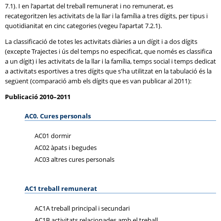
7.1). I en l'apartat del treball remunerat i no remunerat, es
recategoritzen les activitats de la llar i la família a tres dígits, per tipus i
quotidianitat en cinc categories (vegeu l'apartat 7.2.1).
La classificació de totes les activitats diàries a un dígit i a dos dígits
(excepte Trajectes i ús del temps no especificat, que només es classifica
a un dígit) i les activitats de la llar i la família, temps social i temps dedicat
a activitats esportives a tres dígits que s'ha utilitzat en la tabulació és la
següent (comparació amb els dígits que es van publicar al 2011):
Publicació 2010–2011
AC0. Cures personals
AC01 dormir
AC02 àpats i begudes
AC03 altres cures personals
AC1 treball remunerat
AC1A treball principal i secundari
AC1B activitats relacionades amb el treball