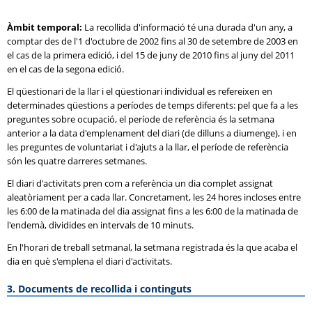
Àmbit temporal:
La recollida d'informació té una durada d'un any, a
comptar des de l'1 d'octubre de 2002 fins al 30 de setembre de 2003 en
el cas de la primera edició, i del 15 de juny de 2010 fins al juny del 2011
en el cas de la segona edició.
El qüestionari de la llar i el qüestionari individual es refereixen en
determinades qüestions a períodes de temps diferents: pel que fa a les
preguntes sobre ocupació, el període de referència és la setmana
anterior a la data d'emplenament del diari (de dilluns a diumenge), i en
les preguntes de voluntariat i d'ajuts a la llar, el període de referència
són les quatre darreres setmanes.
El diari d'activitats pren com a referència un dia complet assignat
aleatòriament per a cada llar. Concretament, les 24 hores incloses entre
les 6:00 de la matinada del dia assignat fins a les 6:00 de la matinada de
l'endemà, dividides en intervals de 10 minuts.
En l'horari de treball setmanal, la setmana registrada és la que acaba el
dia en què s'emplena el diari d'activitats.
3. Documents de recollida i continguts