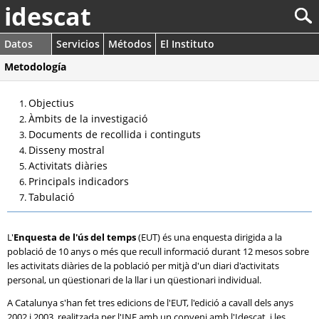
idescat
Datos
Servicios
Métodos
El Instituto
Metodología
Objectius
Àmbits de la investigació
Documents de recollida i continguts
Disseny mostral
Activitats diàries
Principals indicadors
Tabulació
L'
Enquesta de l'ús del temps
(EUT) és una enquesta dirigida a la
població de 10 anys o més que recull informació durant 12 mesos sobre
les activitats diàries de la població per mitjà d'un diari d'activitats
personal, un qüestionari de la llar i un qüestionari individual.
A Catalunya s'han fet tres edicions de l'EUT, l'edició a cavall dels anys
2002 i 2003, realitzada per l'INE amb un conveni amb l'Idescat, i les