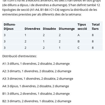
Tal i com s'ha fet a edicions anteriors, els dies s'han dividit en dos grups
(de dilluns a dijous, i de divendres a diumenge). S'han definit també 12
tipologies de secció (A1-A4, B1-B4 i C1-C4) segons la distribució de les
entrevistes previstes per als diferents dies de la setmana:
Dilluns-
Tipus
Total
Dijous
Divendres
Dissabte
Diumenge
secció
llars
3
1
2
2
A
8
3
2
1
2
B
8
3
2
2
1
C
8
Distribució d'entrevistes:
A1: 3 dilluns, 1 divendres, 2 dissabte, 2 diumenge
A2: 3 dimarts, 1 divendres, 2 dissabte, 2 diumenge
A3: 3 dimecres, 1 divendres, 2 dissabte, 2 diumenge
A4: 3 dijous, 1 divendres, 2 dissabte, 2 diumenge
B1: 3 dilluns, 2 divendres, 1 dissabte, 2 diumenge
B2: 3 dimarts, 2 divendres, 1 dissabte, 2 diumenge