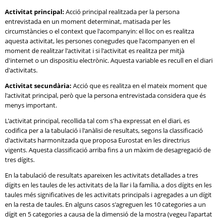
Activitat principal:
Acció principal realitzada per la persona
entrevistada en un moment determinat, matisada per les
circumstàncies o el context que l'acompanyin: el lloc on es realitza
aquesta activitat, les persones conegudes que l'acompanyen en el
moment de realitzar l'activitat i si l'activitat es realitza per mitjà
d'internet o un dispositiu electrònic. Aquesta variable es recull en el diari
d'activitats.
Activitat secundària:
Acció que es realitza en el mateix moment que
l'activitat principal, però que la persona entrevistada considera que és
menys important.
L'activitat principal, recollida tal com s'ha expressat en el diari, es
codifica per a la tabulació i l'anàlisi de resultats, segons la classificació
d'activitats harmonitzada que proposa Eurostat en les directrius
vigents. Aquesta classificació arriba fins a un màxim de desagregació de
tres dígits.
En la tabulació de resultats apareixen les activitats detallades a tres
dígits en les taules de les activitats de la llar i la família, a dos dígits en les
taules més significatives de les activitats principals i agregades a un dígit
en la resta de taules. En alguns casos s'agreguen les 10 categories a un
dígit en 5 categories a causa de la dimensió de la mostra (vegeu l'apartat