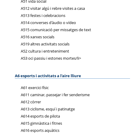
A51 vida social
A512 visitar algú i rebre visites a casa
A513 festes i celebracions
A514 converses d'àudio o vídeo
A515 comunicació per missatges de text
A516 xarxes socials
A519 altres activitats socials
A52 cultura i entreteniment
A53 oci passiu i estones mortes/li>
A6 esports i activitats a l'aire lliure
A61 exercici físic
A611 caminar, passejar i fer senderisme
A612 córrer
A613 ciclisme, esquí i patinatge
A614 esports de pilota
A615 gimnàstica i fitnes
A616 esports aquàtics