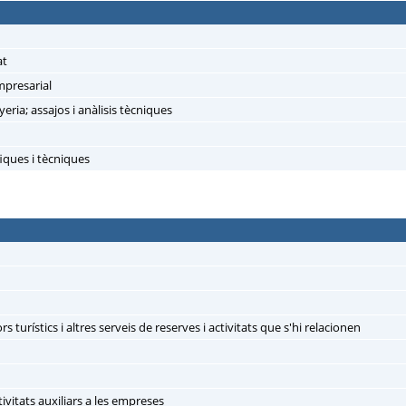
at
mpresarial
yeria; assajos i anàlisis tècniques
fiques i tècniques
s turístics i altres serveis de reserves i activitats que s'hi relacionen
ctivitats auxiliars a les empreses