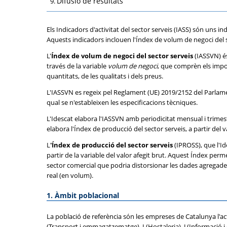
Difusió de resultats
Els Indicadors d'activitat del sector serveis (IASS) són uns i
Aquests indicadors inclouen l'Índex de volum de negoci del se
L'
Índex de volum de negoci del sector serveis
(IASSVN) és
través de la variable
volum de negoci
, que comprèn els impor
quantitats, de les qualitats i dels preus.
L'IASSVN es regeix pel Reglament (UE) 2019/2152 del Parlamen
qual se n'estableixen les especificacions tècniques.
L'Idescat elabora l'IASSVN amb periodicitat mensual i trimestr
elabora l'Índex de producció del sector serveis, a partir del v
L
'Índex de producció del sector serveis
(IPROSS), que l'Ide
partir de la variable del valor afegit brut. Aquest Índex per
sector comercial que podria distorsionar les dades agregades d
real (en volum).
1. Àmbit poblacional
La població de referència són les empreses de Catalunya l'acti
(Transport i emmagatzematge), I (Hostaleria), J (Informació i c