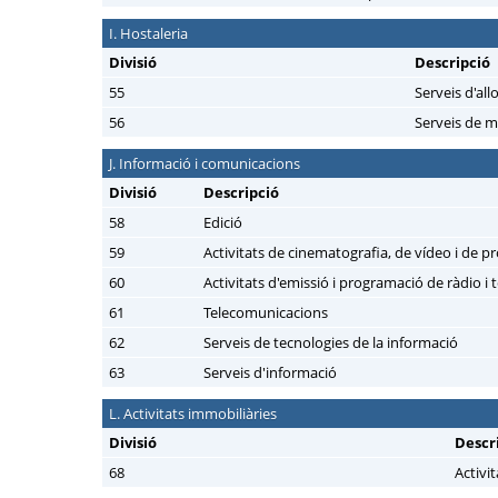
I. Hostaleria
Divisió
Descripció
55
Serveis d'al
56
Serveis de m
J. Informació i comunicacions
Divisió
Descripció
58
Edició
59
Activitats de cinematografia, de vídeo i de pr
60
Activitats d'emissió i programació de ràdio i t
61
Telecomunicacions
62
Serveis de tecnologies de la informació
63
Serveis d'informació
L. Activitats immobiliàries
Divisió
Descr
68
Activi