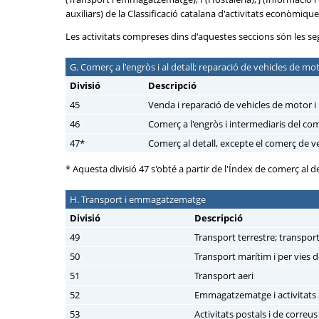
auxiliars) de la Classificació catalana d'activitats econòmiqu
Les activitats compreses dins d'aquestes seccions són les se
G. Comerç a l'engròs i al detall; reparació de vehicles de mo
Divisió
Descripció
45
Venda i reparació de vehicles de motor i
46
Comerç a l'engròs i intermediaris del co
47*
Comerç al detall, excepte el comerç de v
* Aquesta divisió 47 s'obté a partir de l'Índex de comerç al de
H. Transport i emmagatzematge
Divisió
Descripció
49
Transport terrestre; transpo
50
Transport marítim i per vies d
51
Transport aeri
52
Emmagatzematge i activitats a
53
Activitats postals i de correus