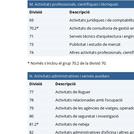
M. Activitats professionals, científiques i tècniques
Divisió
Descripció
69
Activitats jurídiques i de comptabilit
70.2*
Activitats de consultoria de gestió e
71
Serveis tècnics d'arquitectura i engin
73
Publicitat i estudis de mercat
74
Altres activitats professionals, cientí
* Només s'inclou el grup 70.2 de la divisió 70.
N. Activitats administratives i serveis auxiliars
Divisió
Descripció
77
Activitats de lloguer
78
Activitats relacionades amb l'ocupació
79
Activitats de les agències de viatges, operador
80
Activitats de seguretat i investigació
81.2*
Activitats de neteja
82
Activitats administratives d'oficina i altres a