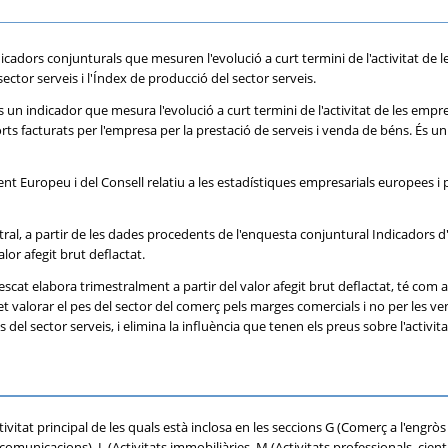
ndicadors conjunturals que mesuren l'evolució a curt termini de l'activitat de
ctor serveis i l'Índex de producció del sector serveis.
 un indicador que mesura l'evolució a curt termini de l'activitat de les empr
ts facturats per l'empresa per la prestació de serveis i venda de béns. És un 
t Europeu i del Consell relatiu a les estadístiques empresarials europees i 
al, a partir de les dades procedents de l'enquesta conjuntural Indicadors d'ac
alor afegit brut deflactat.
scat elabora trimestralment a partir del valor afegit brut deflactat, té com a o
met valorar el pes del sector del comerç pels marges comercials i no per les 
el sector serveis, i elimina la influència que tenen els preus sobre l'activitat
vitat principal de les quals està inclosa en les seccions G (Comerç a l'engròs 
omunicacions), L (Activitats immobiliàries, M (Activitats professionals, científ