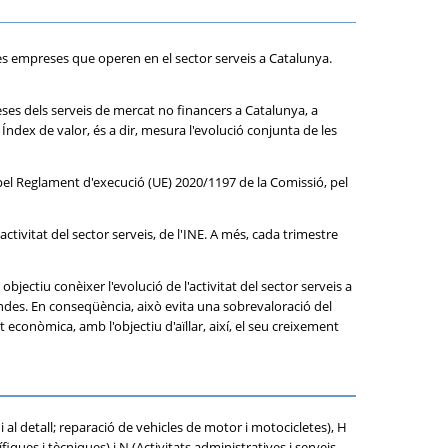
 les empreses que operen en el sector serveis a Catalunya.
eses dels serveis de mercat no financers a Catalunya, a
Índex de valor, és a dir, mesura l'evolució conjunta de les
pel Reglament d'execució (UE) 2020/1197 de la Comissió, pel
tivitat del sector serveis, de l'INE. A més, cada trimestre
bjectiu conèixer l'evolució de l'activitat del sector serveis a
vendes. En conseqüència, això evita una sobrevaloració del
 econòmica, amb l'objectiu d'aïllar, així, el seu creixement
i al detall; reparació de vehicles de motor i motocicletes), H
iques i tècniques) i N (Activitats administratives i serveis