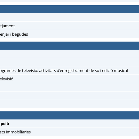
lotjament
enjar i begudes
ogrames de televisió; activitats d'enregistrament de so i edició musical
elevisió
ipció
tats immobiliàries