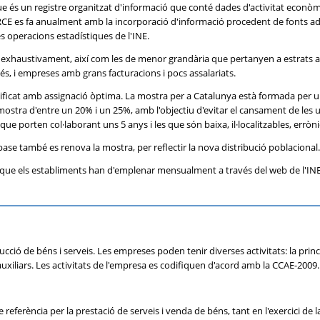
ue és un registre organitzat d'informació que conté dades d'activitat econòmi
 DIRCE es fa anualment amb la incorporació d'informació procedent de fonts adm
operacions estadístiques de l'INE.
 exhaustivament, així com les de menor grandària que pertanyen a estrats 
, i empreses amb grans facturacions i pocs assalariats.
tratificat amb assignació òptima. La mostra per a Catalunya està formada per
ostra d'entre un 20% i un 25%, amb l'objectiu d'evitar el cansament de les u
s que porten col·laborant uns 5 anys i les que són baixa, il·localitzables, errò
ase també es renova la mostra, per reflectir la nova distribució poblacional.
i que els establiments han d'emplenar mensualment a través del web de l'INE, 
ucció de béns i serveis. Les empreses poden tenir diverses activitats: la pri
xiliars. Les activitats de l'empresa es codifiquen d'acord amb la CCAE-2009.
eferència per la prestació de serveis i venda de béns, tant en l'exercici de 