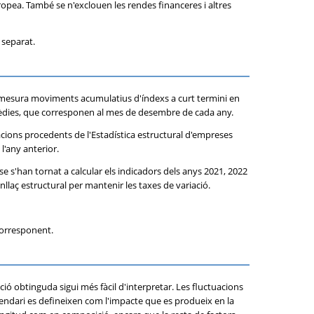
uropea. També se n'exclouen les rendes financeres i altres
 separat.
 mesura moviments acumulatius d'índexs a curt termini en
termèdies, que corresponen al mes de desembre de cada any.
cions procedents de l'Estadística estructural d'empreses
l'any anterior.
 s'han tornat a calcular els indicadors dels anys 2021, 2022
enllaç estructural per mantenir les taxes de variació.
corresponent.
rmació obtinguda sigui més fàcil d'interpretar. Les fluctuacions
endari es defineixen com l'impacte que es produeix en la