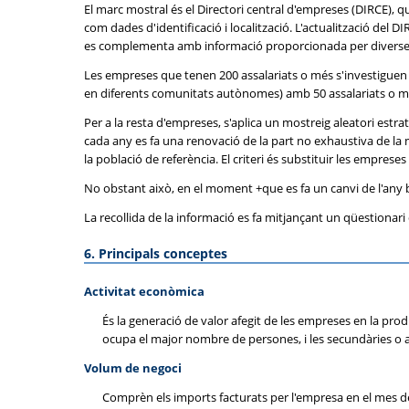
El marc mostral és el Directori central d'empreses (DIRCE), q
com dades d'identificació i localització. L'actualització del
es complementa amb informació proporcionada per diverses 
Les empreses que tenen 200 assalariats o més s'investiguen
en diferents comunitats autònomes) amb 50 assalariats o més
Per a la resta d'empreses, s'aplica un mostreig aleatori es
cada any es fa una renovació de la part no exhaustiva de la m
la població de referència. El criteri és substituir les emprese
No obstant això, en el moment +que es fa un canvi de l'any b
La recollida de la informació es fa mitjançant un qüestionar
6. Principals conceptes
Activitat econòmica
És la generació de valor afegit de les empreses en la prod
ocupa el major nombre de persones, i les secundàries o au
Volum de negoci
Comprèn els imports facturats per l'empresa en el mes de r