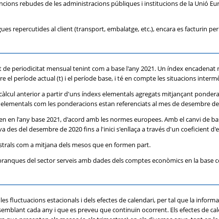
vencions rebudes de les administracions públiques i institucions de la Unió E
ues repercutides al client (transport, embalatge, etc.), encara es facturin per
 de periodicitat mensual tenint com a base l'any 2021. Un índex encadenat
re el període actual (t) i el període base, i té en compte les situacions in
càlcul anterior a partir d'uns índexs elementals agregats mitjançant pondera
exs elementals com les ponderacions estan referenciats al mes de desembre de 
n en l'any base 2021, d'acord amb les normes europees. Amb el canvi de base
va des del desembre de 2020 fins a l'inici s'enllaça a través d'un coeficient d'
estrals com a mitjana dels mesos que en formen part.
les branques del sector serveis amb dades dels comptes econòmics en la base 
 de les fluctuacions estacionals i dels efectes de calendari, per tal que la info
mblant cada any i que es preveu que continuïn ocorrent. Els efectes de cal