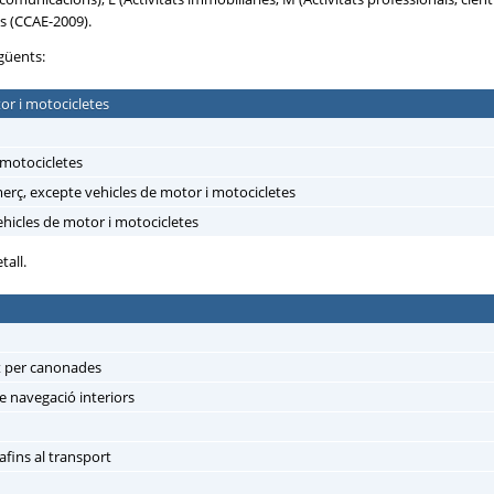
es (CCAE-2009).
güents:
tor i motocicletes
 motocicletes
merç, excepte vehicles de motor i motocicletes
ehicles de motor i motocicletes
tall.
rt per canonades
e navegació interiors
fins al transport