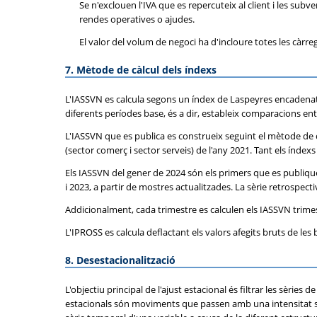
Se n'exclouen l'IVA que es repercuteix al client i les sub
rendes operatives o ajudes.
El valor del volum de negoci ha d'incloure totes les càrreg
7. Mètode de càlcul dels índexs
L'IASSVN es calcula segons un índex de Laspeyres encadenat
diferents períodes base, és a dir, estableix comparacions ent
L'IASSVN que es publica es construeix seguint el mètode de 
(sector comerç i sector serveis) de l'any 2021. Tant els índ
Els IASSVN del gener de 2024 són els primers que es publique
i 2023, a partir de mostres actualitzades. La sèrie retrospecti
Addicionalment, cada trimestre es calculen els IASSVN trim
L'IPROSS es calcula deflactant els valors afegits bruts de 
8. Desestacionalització
L'objectiu principal de l'ajust estacional és filtrar les sèries
estacionals són moviments que passen amb una intensitat se