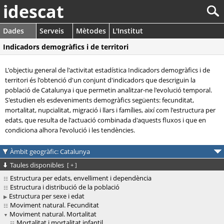
idescat
Dades
Serveis
Mètodes
L'Institut
Indicadors demogràfics i de territori
L'objectiu general de l'activitat estadística Indicadors demogràfics i de
territori és l'obtenció d'un conjunt d'indicadors que descriguin la
població de Catalunya i que permetin analitzar-ne l'evolució temporal.
S'estudien els esdeveniments demogràfics següents: fecunditat,
mortalitat, nupcialitat, migració i llars i famílies, així com l'estructura per
edats, que resulta de l'actuació combinada d'aquests fluxos i que en
condiciona alhora l'evolució i les tendències.
Àmbit geogràfic: Catalunya
Taules disponibles
[
+
]
Estructura per edats, envelliment i dependència
Estructura i distribució de la població
Estructura per sexe i edat
Moviment natural. Fecunditat
Moviment natural. Mortalitat
Mortalitat i mortalitat infantil