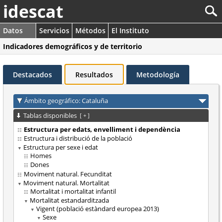
idescat
Datos
Servicios
Métodos
El Instituto
Indicadores demográficos y de territorio
Destacados
Resultados
Metodología
Ámbito geográfico: Cataluña
Tablas disponibles
[
+
]
Estructura per edats, envelliment i dependència
Estructura i distribució de la població
Estructura per sexe i edat
Homes
Dones
Moviment natural. Fecunditat
Moviment natural. Mortalitat
Mortalitat i mortalitat infantil
Mortalitat estandarditzada
Vigent (població estàndard europea 2013)
Sexe