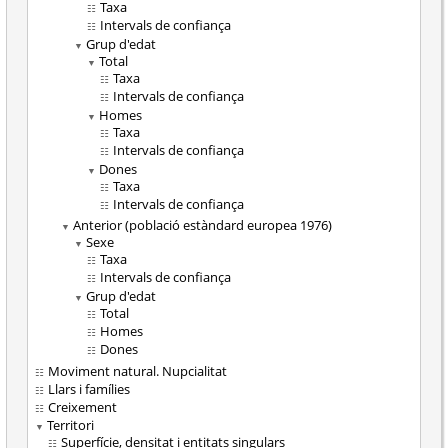
Taxa
Intervals de confiança
Grup d'edat
Total
Taxa
Intervals de confiança
Homes
Taxa
Intervals de confiança
Dones
Taxa
Intervals de confiança
Anterior (població estàndard europea 1976)
Sexe
Taxa
Intervals de confiança
Grup d'edat
Total
Homes
Dones
Moviment natural. Nupcialitat
Llars i famílies
Creixement
Territori
Superfície, densitat i entitats singulars