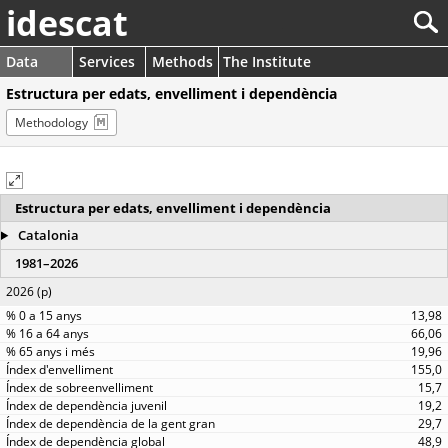
idescat
Data
Services
Methods
The Institute
Estructura per edats, envelliment i dependència
Methodology
Estructura per edats, envelliment i dependència
Catalonia
1981–2026
2026 (p)
13,98
66,06
19,96
155,0
15,7
19,2
29,7
48,9