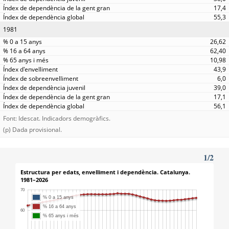
17,4
55,3
1981
26,62
62,40
10,98
43,9
6,0
39,0
17,1
56,1
Font: Idescat. Indicadors demogràfics.
(p) Dada provisional.