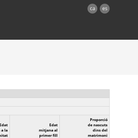
ca
es
Proporció
Edat
Edat
de nascuts
 a la
mitjana al
dins del
itat
primer fill
matrimoni