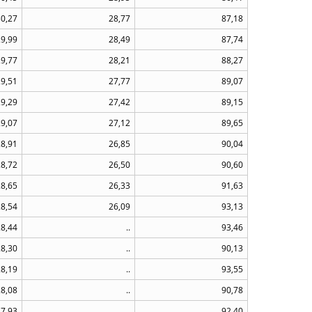
30,27
28,77
87,18
29,99
28,49
87,74
29,77
28,21
88,27
29,51
27,77
89,07
29,29
27,42
89,15
29,07
27,12
89,65
28,91
26,85
90,04
28,72
26,50
90,60
28,65
26,33
91,63
28,54
26,09
93,13
28,44
..
93,46
28,30
..
90,13
28,19
..
93,55
28,08
..
90,78
27,93
..
92,40