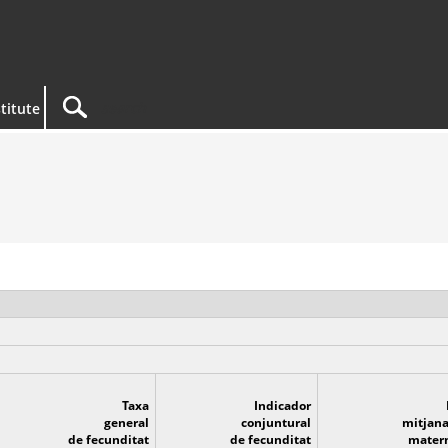
titute
Taxa
Indicador
general
conjuntural
mitjana
de fecunditat
de fecunditat
matern