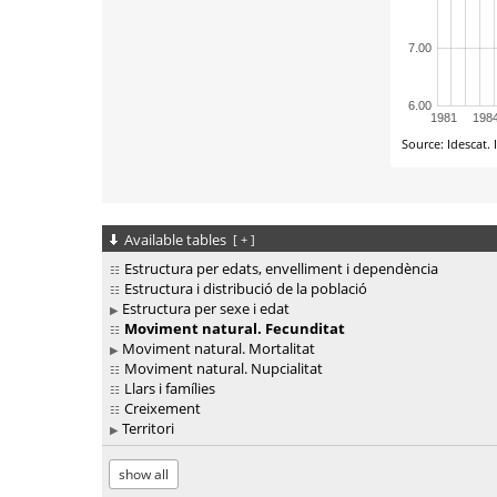
Available tables
[
+
]
Estructura per edats, envelliment i dependència
Estructura i distribució de la població
Estructura per sexe i edat
Moviment natural. Fecunditat
Moviment natural. Mortalitat
Moviment natural. Nupcialitat
Llars i famílies
Creixement
Territori
show all