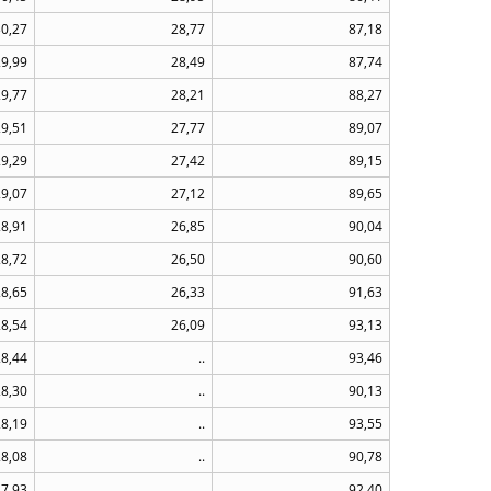
30,27
28,77
87,18
29,99
28,49
87,74
29,77
28,21
88,27
29,51
27,77
89,07
29,29
27,42
89,15
29,07
27,12
89,65
28,91
26,85
90,04
28,72
26,50
90,60
28,65
26,33
91,63
28,54
26,09
93,13
28,44
..
93,46
28,30
..
90,13
28,19
..
93,55
28,08
..
90,78
27,93
..
92,40