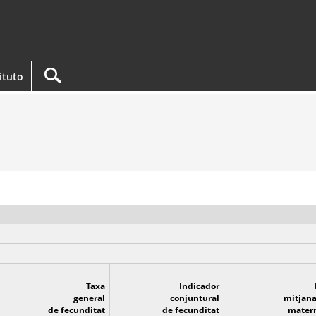
tituto
Taxa
Indicador
general
conjuntural
mitjana
de fecunditat
de fecunditat
matern