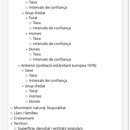
Taxa
Intervals de confiança
Grup d'edat
Total
Taxa
Intervals de confiança
Homes
Taxa
Intervals de confiança
Dones
Taxa
Intervals de confiança
Anterior (població estàndard europea 1976)
Sexe
Taxa
Intervals de confiança
Grup d'edat
Total
Homes
Dones
Moviment natural. Nupcialitat
Llars i famílies
Creixement
Territori
Superfície, densitat i entitats singulars