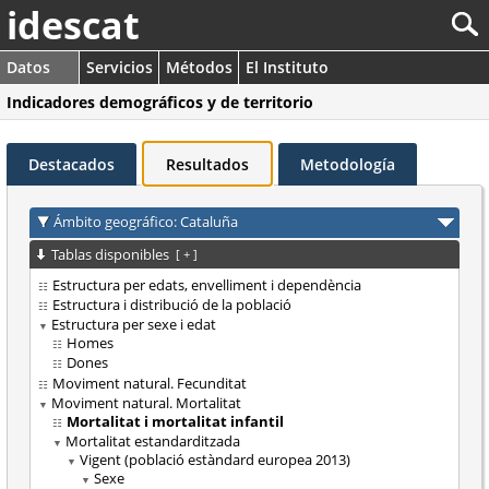
idescat
Datos
Servicios
Métodos
El Instituto
Indicadores demográficos y de territorio
Destacados
Resultados
Metodología
Ámbito geográfico: Cataluña
Tablas disponibles
[
+
]
Estructura per edats, envelliment i dependència
Estructura i distribució de la població
Estructura per sexe i edat
Homes
Dones
Moviment natural. Fecunditat
Moviment natural. Mortalitat
Mortalitat i mortalitat infantil
Mortalitat estandarditzada
Vigent (població estàndard europea 2013)
Sexe