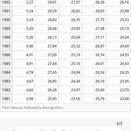
1992
5,27
29,61
27,07
28,28
26,16
1991
5,34
29,29
26,82
28,03
25,89
1990
5,24
28,82
26,35
27,75
25,53
1989
5,29
28,48
25,93
27,38
25,19
1988
5,20
28,13
25,64
27,11
24,94
1987
5,06
27,84
25,32
26,87
24,69
1986
4,91
27,69
25,19
26,74
24,53
1985
4,91
27,64
25,10
26,61
24,43
1984
4,78
27,45
24,94
26,54
24,35
1983
4,67
26,85
24,34
26,19
23,95
1982
4,82
26,28
23,97
25,89
23,70
1981
4,99
25,95
23,56
25,74
23,40
Font: Idescat. Indicadors demogràfics.