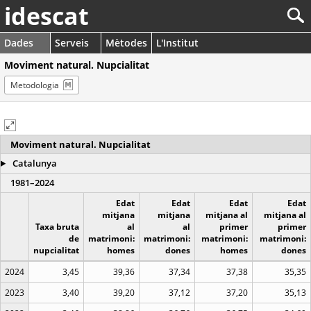
idescat
Dades
Serveis
Mètodes
L'Institut
Moviment natural. Nupcialitat
Metodologia
Moviment natural. Nupcialitat
Catalunya
1981–2024
Edat
Edat
Edat
Edat
mitjana
mitjana
mitjana al
mitjana al
Taxa bruta
al
al
primer
primer
de
matrimoni:
matrimoni:
matrimoni:
matrimoni:
nupcialitat
homes
dones
homes
dones
2024
3,45
39,36
37,34
37,38
35,35
2023
3,40
39,20
37,12
37,20
35,13