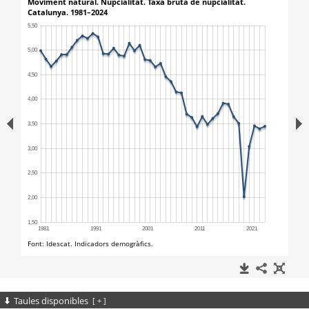
Taules disponibles
[
+
]