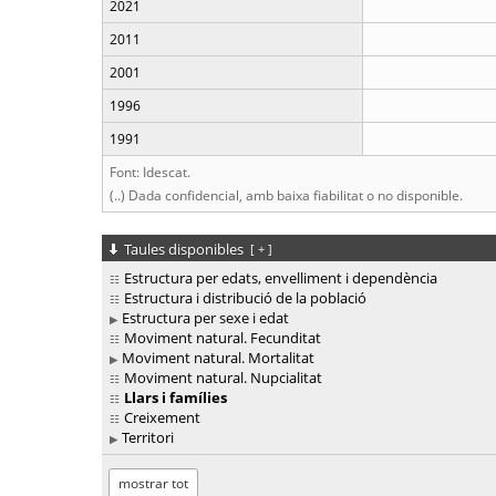
2021
2011
2001
1996
1991
Font: Idescat.
(..) Dada confidencial, amb baixa fiabilitat o no disponible.
Taules disponibles
[
+
]
Estructura per edats, envelliment i dependència
Estructura i distribució de la població
Estructura per sexe i edat
Moviment natural. Fecunditat
Moviment natural. Mortalitat
Moviment natural. Nupcialitat
Llars i famílies
Creixement
Territori
mostrar tot