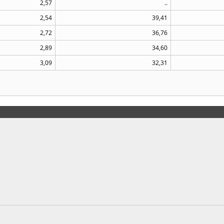
2,57
..
2,54
39,41
2,72
36,76
2,89
34,60
3,09
32,31