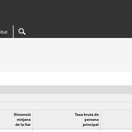
titut
Dimensió
Taxa bruta de
mitjana
persona
de la llar
principal