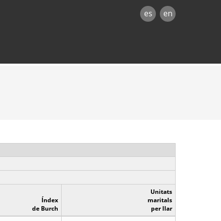
es
en
Unitats
Índex
maritals
de Burch
per llar