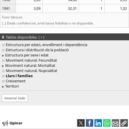
1991
3,09
32,31
1
1,02
Font: Idescat.
(..) Dada confidencial, amb baixa fiabilitat o no disponible.
Tablas disponibles
[
+
]
Estructura per edats, envelliment i dependència
Estructura i distribució de la població
Estructura per sexe i edat
Moviment natural. Fecunditat
Moviment natural. Mortalitat
Moviment natural. Nupcialitat
Llars i famílies
Creixement
Territori
mostrar todo
Opinar