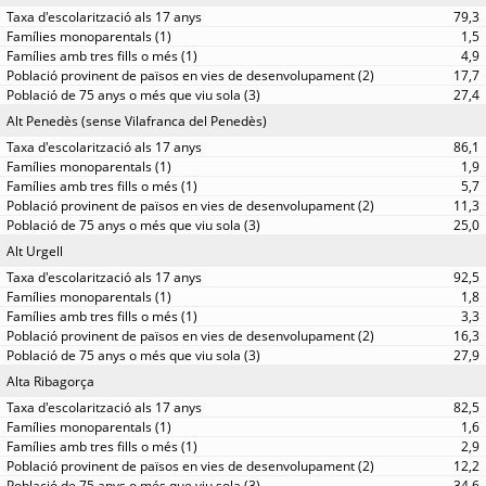
79,3
1,5
4,9
17,7
27,4
Alt Penedès (sense Vilafranca del Penedès)
86,1
1,9
5,7
11,3
25,0
Alt Urgell
92,5
1,8
3,3
16,3
27,9
Alta Ribagorça
82,5
1,6
2,9
12,2
34,6