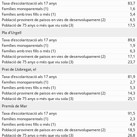
83,7
1,6
5,4
6,5
17,5
Pla d'Urgell
89,6
1,9
6,3
17,1
23,7
Prat de Llobregat, el
81,9
2,7
5,3
14,3
25,1
Premià de Mar
91,5
2,3
4,9
18,5
26,8