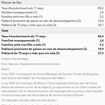
Vilassar de Mar
90,2
2,0
5,2
10,0
26,7
Total
84,4
2,4
5,2
19,9
27,3
Unitats: Percentatge.
Font: Idescat i Departament de Drets Socials.
Notes:
L'any 2021 s'incorporen les Àrees Bàsiques de Serveis Socials de Banyoles,
Sant Quirze del Vallès i les Franqueses del Vallès.
L'any 2023 els municipis de Biosca i Torà continuen formant part de l'àrea
bàsica de serveis socials de la Segarra, ja que encara no se n'han canviat les
adscripcions. De la mateixa manera, els municipis de la comarca del Lluçanès
encara formen part de l'àrea bàsica de serveis socials d'Osona.
(1) Indicador calculat sobre el total de llars.