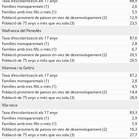
88,9
2,6
5,5
12,9
23,5
Vilafranca del Penedès
87,6
2,8
6,7
20,5
29,5
Vilanova i la Geltrú
87,2
2,8
4,5
14,4
28,9
Vila-seca
83,3
2,9
5,9
16,3
27,7