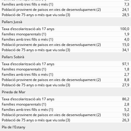
7,3
24,1
28,5
Pallars Jussà
100,0
1,9
4,0
15,0
34,1
Pallars Sobirà
97,1
1,8
2,7
8,8
27,9
Pineda de Mar
86,2
2,8
5,2
19,0
26,3
Pla de l'Estany