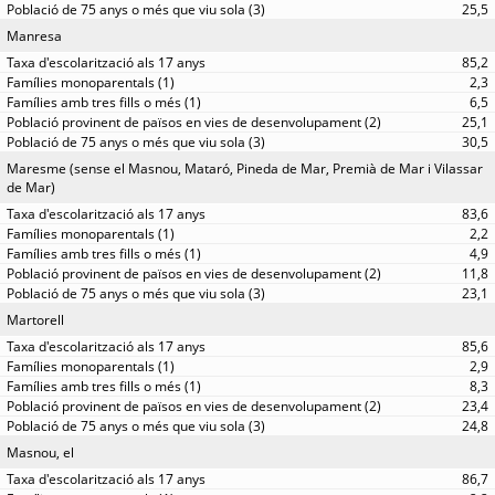
25,5
Manresa
85,2
2,3
6,5
25,1
30,5
Maresme (sense el Masnou, Mataró, Pineda de Mar, Premià de Mar i Vilassar
de Mar)
83,6
2,2
4,9
11,8
23,1
Martorell
85,6
2,9
8,3
23,4
24,8
Masnou, el
86,7