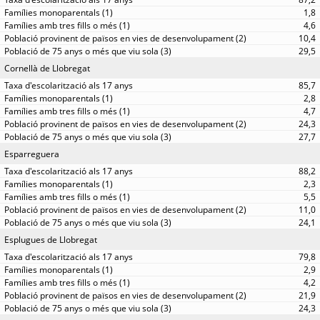
1,8
4,6
10,4
29,5
Cornellà de Llobregat
85,7
2,8
4,7
24,3
27,7
Esparreguera
88,2
2,3
5,5
11,0
24,1
Esplugues de Llobregat
79,8
2,9
4,2
21,9
24,3