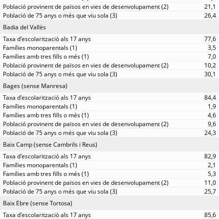
21,1
26,4
Badia del Vallès
77,6
3,5
7,0
10,2
30,1
Bages (sense Manresa)
84,4
1,9
4,6
9,6
24,3
Baix Camp (sense Cambrils i Reus)
82,9
2,1
5,3
11,0
25,7
Baix Ebre (sense Tortosa)
85,6