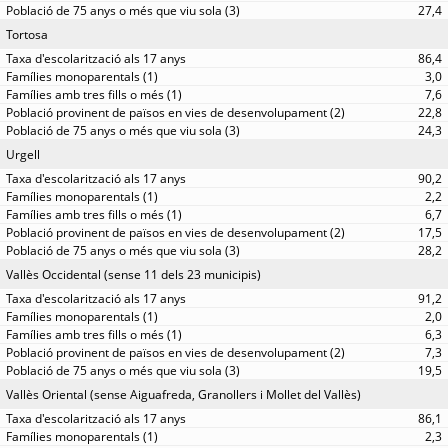
27,4
Tortosa
86,4
3,0
7,6
22,8
24,3
Urgell
90,2
2,2
6,7
17,5
28,2
Vallès Occidental (sense 11 dels 23 municipis)
91,2
2,0
6,3
7,3
19,5
Vallès Oriental (sense Aiguafreda, Granollers i Mollet del Vallès)
86,1
2,3