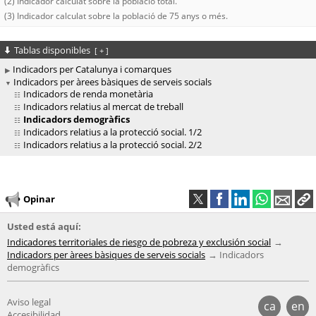
(2) Indicador calculat sobre la població total.
(3) Indicador calculat sobre la població de 75 anys o més.
Tablas disponibles
[
+
]
Indicadors per Catalunya i comarques
Indicadors per àrees bàsiques de serveis socials
Indicadors de renda monetària
Indicadors relatius al mercat de treball
Indicadors demogràfics
Indicadors relatius a la protecció social. 1/2
Indicadors relatius a la protecció social. 2/2
Opinar
Usted está aquí:
Indicadores territoriales de riesgo de pobreza y exclusión social
Indicadors per àrees bàsiques de serveis socials
Indicadors
demogràfics
Aviso legal
ca
en
Accesibilidad