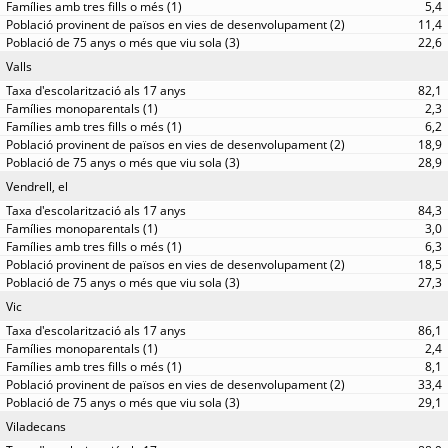
5,4
11,4
22,6
Valls
82,1
2,3
6,2
18,9
28,9
Vendrell, el
84,3
3,0
6,3
18,5
27,3
Vic
86,1
2,4
8,1
33,4
29,1
Viladecans