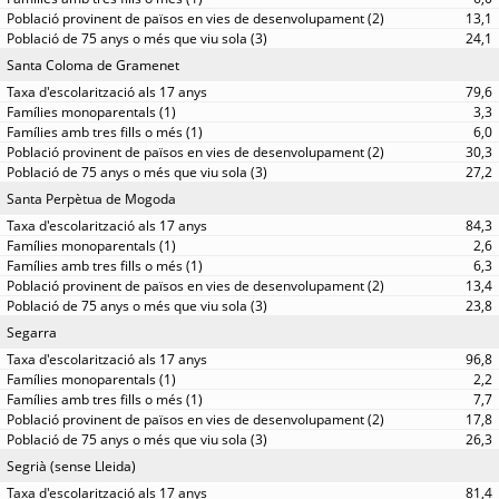
13,1
24,1
Santa Coloma de Gramenet
79,6
3,3
6,0
30,3
27,2
Santa Perpètua de Mogoda
84,3
2,6
6,3
13,4
23,8
Segarra
96,8
2,2
7,7
17,8
26,3
Segrià (sense Lleida)
81,4