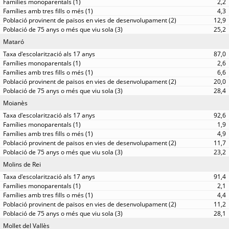
2,2
4,3
12,9
25,2
Mataró
87,0
2,6
6,6
20,0
28,4
Moianès
92,6
1,9
4,9
11,7
23,2
Molins de Rei
91,4
2,1
4,4
11,2
28,1
Mollet del Vallès