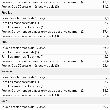
13,9
31,2
Ripollet
88,0
2,7
5,3
17,4
26,4
Rubí
86,0
2,5
5,5
21,4
23,4
Sabadell
85,4
2,7
6,5
18,5
27,5
Salou
80,7