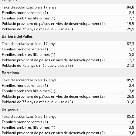
84,8
2,4
7,7
19,9
25,9
Barberà del Vallès
87,3
2,3
5,8
12,3
21,3
Barcelona
85,5
2,4
3,8
26,8
31,0
Berguedà
85,0
1,6
3,8
13,6