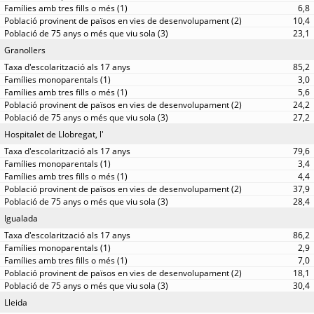
6,8
10,4
23,1
Granollers
85,2
3,0
5,6
24,2
27,2
Hospitalet de Llobregat, l'
79,6
3,4
4,4
37,9
28,4
Igualada
86,2
2,9
7,0
18,1
30,4
Lleida