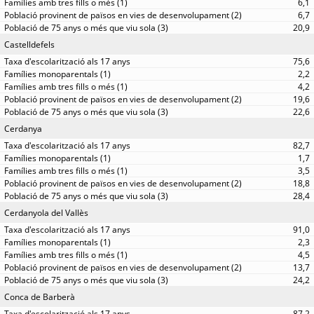
6,1
6,7
20,9
Castelldefels
75,6
2,2
4,2
19,6
22,6
Cerdanya
82,7
1,7
3,5
18,8
28,4
Cerdanyola del Vallès
91,0
2,3
4,5
13,7
24,2
Conca de Barberà
87,2