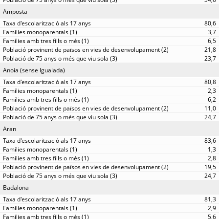
Amposta
80,6
3,7
6,5
21,8
23,7
Anoia (sense Igualada)
80,8
2,3
6,2
11,0
24,7
Aran
83,6
1,3
2,8
19,5
24,7
Badalona
81,3
2,9
5,6