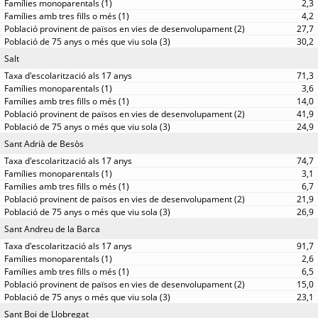
2,3
4,2
27,7
30,2
Salt
71,3
3,6
14,0
41,9
24,9
Sant Adrià de Besòs
74,7
3,1
6,7
21,9
26,9
Sant Andreu de la Barca
91,7
2,6
6,5
15,0
23,1
Sant Boi de Llobregat