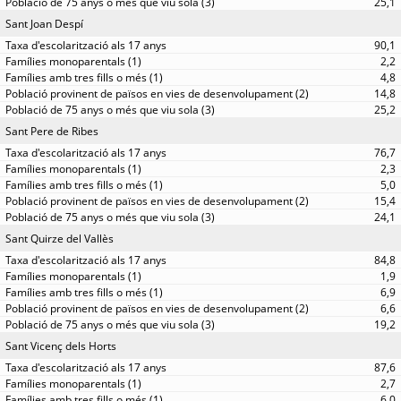
25,1
Sant Joan Despí
90,1
2,2
4,8
14,8
25,2
Sant Pere de Ribes
76,7
2,3
5,0
15,4
24,1
Sant Quirze del Vallès
84,8
1,9
6,9
6,6
19,2
Sant Vicenç dels Horts
87,6
2,7
6,0