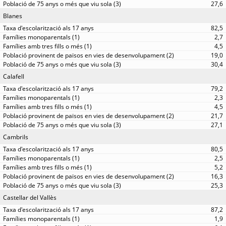
27,6
Blanes
82,5
2,7
4,5
19,0
30,4
Calafell
79,2
2,3
4,5
21,7
27,1
Cambrils
80,5
2,5
5,2
16,3
25,3
Castellar del Vallès
87,2
1,9