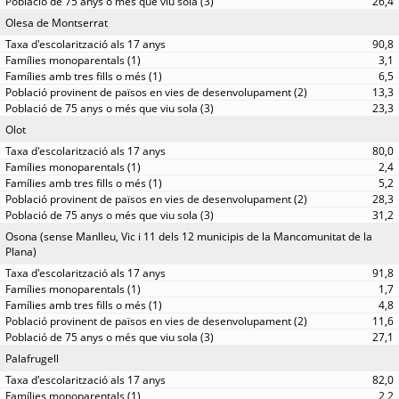
26,4
Olesa de Montserrat
90,8
3,1
6,5
13,3
23,3
Olot
80,0
2,4
5,2
28,3
31,2
Osona (sense Manlleu, Vic i 11 dels 12 municipis de la Mancomunitat de la
Plana)
91,8
1,7
4,8
11,6
27,1
Palafrugell
82,0
2,2