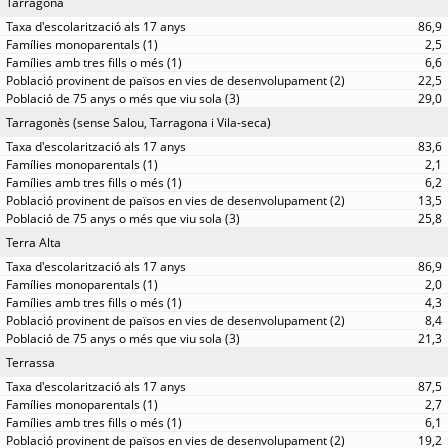
Tarragona
86,9
2,5
6,6
22,5
29,0
Tarragonès (sense Salou, Tarragona i Vila-seca)
83,6
2,1
6,2
13,5
25,8
Terra Alta
86,9
2,0
4,3
8,4
21,3
Terrassa
87,5
2,7
6,1
19,2