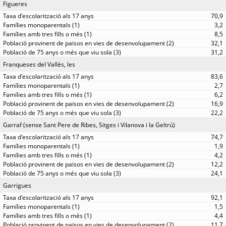
Figueres
70,9
3,2
8,5
32,1
31,2
Franqueses del Vallès, les
83,6
2,7
6,2
16,9
22,2
Garraf (sense Sant Pere de Ribes, Sitges i Vilanova i la Geltrú)
74,7
1,9
4,2
12,2
24,1
Garrigues
92,1
1,5
4,4
11,7