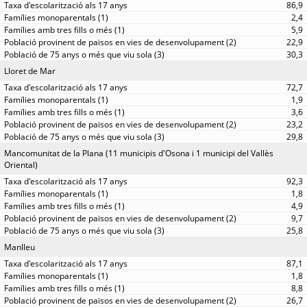
86,9
2,4
5,9
22,9
30,3
Lloret de Mar
72,7
1,9
3,6
23,2
29,8
Mancomunitat de la Plana (11 municipis d'Osona i 1 municipi del Vallès
Oriental)
92,3
1,8
4,9
9,7
25,8
Manlleu
87,1
1,8
8,8
26,7