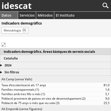
idescat
Datos
Servicios
Métodos
El Instituto
Indicadors demogràfics
Metodología
Indicadors demogràfics. Àrees bàsiques de serveis socials
Cataluña
2024
Sin filtros
Alt Camp (sense Valls)
81,0
1,6
5,1
9,0
25,5
Alt Empordà (sense Figueres)