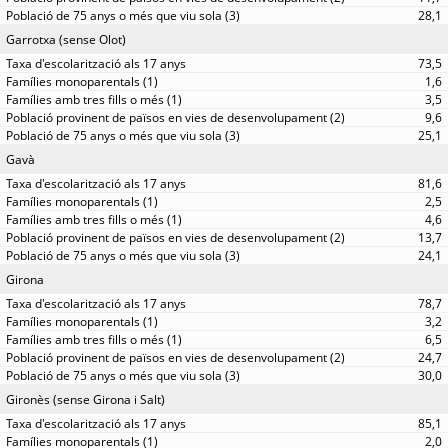
28,1
Garrotxa (sense Olot)
73,5
1,6
3,5
9,6
25,1
Gavà
81,6
2,5
4,6
13,7
24,1
Girona
78,7
3,2
6,5
24,7
30,0
Gironès (sense Girona i Salt)
85,1
2,0