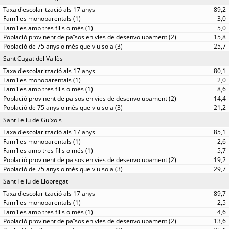
89,2
3,0
5,0
15,8
25,7
Sant Cugat del Vallès
80,1
2,0
8,6
14,4
21,2
Sant Feliu de Guíxols
85,1
2,6
5,7
19,2
29,7
Sant Feliu de Llobregat
89,7
2,5
4,6
13,6