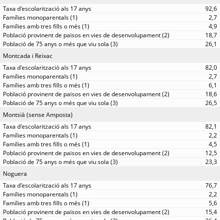
92,6
2,7
4,9
18,7
26,1
Montcada i Reixac
82,0
2,7
6,1
18,6
26,5
Montsià (sense Amposta)
82,1
2,2
4,5
12,5
23,3
Noguera
76,7
2,2
5,6
15,4