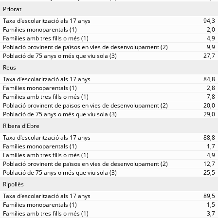
Priorat
94,3
2,0
4,9
9,9
27,7
Reus
84,8
2,8
7,8
20,0
29,0
Ribera d'Ebre
88,8
1,7
4,9
12,7
25,5
Ripollès
89,5
1,5
3,7