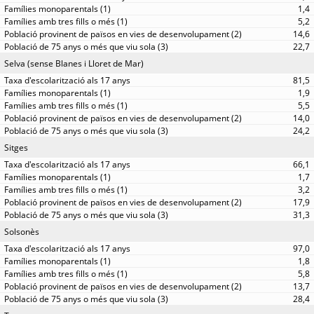
1,4
5,2
14,6
22,7
Selva (sense Blanes i Lloret de Mar)
81,5
1,9
5,5
14,0
24,2
Sitges
66,1
1,7
3,2
17,9
31,3
Solsonès
97,0
1,8
5,8
13,7
28,4