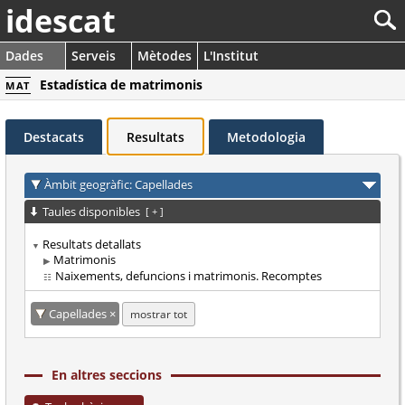
idescat
Dades
Serveis
Mètodes
L'Institut
Estadística de matrimonis
MAT
Destacats
Resultats
Metodologia
Àmbit geogràfic: Capellades
Taules disponibles
[
+
]
Resultats detallats
Matrimonis
Naixements, defuncions i matrimonis. Recomptes
Capellades
mostrar tot
En altres seccions