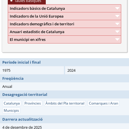
Taules bàsiques
Indicadors bàsics de Catalunya
Indicadors de la Unió Europea
Indicadors demogràfics i de territori
Anuari estadístic de Catalunya
El municipi en xifres
Període inicial i final
1975
2024
Freqüència
Anual
Desagregació territorial
Catalunya
Províncies
Àmbits del Pla territorial
Comarques i Aran
Municipis
Darrera actualització
4 de desembre de 2025