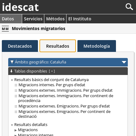
idescat
Datos
Servicios
Métodos
El Instituto
Movimientos migratorios
MM
Destacados
Resultados
Metodología
Ámbito geográfico: Cataluña
Tablas disponibles
[
+
]
Resultats bàsics del conjunt de Catalunya
Migracions internes. Per grups d'edat
Migracions externes. Immigracions. Per grups d'edat
Migracions externes. Immigracions. Per continent de
procedència
Migracions externes. Emigracions. Per grups d'edat
Migracions externes. Emigracions. Per continent de
destinació
Resultats detallats
Migracions
Migracions internes