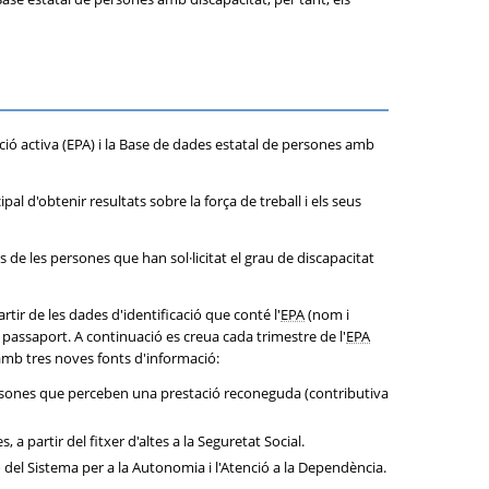
ció activa (EPA) i la Base de dades estatal de persones amb
al d'obtenir resultats sobre la força de treball i els seus
 de les persones que han sol·licitat el grau de discapacitat
partir de les dades d'identificació que conté l'
EPA
(nom i
l passaport. A continuació es creua cada trimestre de l'
EPA
mb tres noves fonts d'informació:
s persones que perceben una prestació reconeguda (contributiva
a partir del fitxer d'altes a la Seguretat Social.
del Sistema per a la Autonomia i l'Atenció a la Dependència.