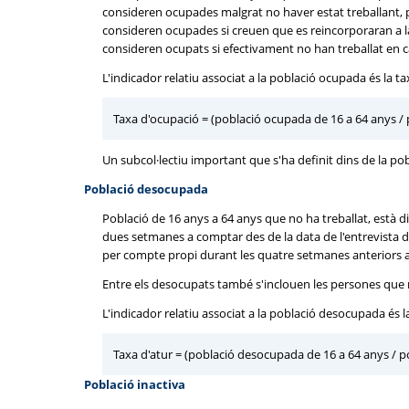
consideren ocupades malgrat no haver estat treballant, 
consideren ocupades si creuen que es reincorporaran a la 
consideren ocupats si efectivament no han treballat en 
L'indicador relatiu associat a la població ocupada és la t
Taxa d'ocupació = (població ocupada de 16 a 64 anys / 
Un subcol·lectiu important que s'ha definit dins de la pob
Població desocupada
Població de 16 anys a 64 anys que no ha treballat, està d
dues setmanes a comptar des de la data de l'entrevista de
per compte propi durant les quatre setmanes anteriors a l
Entre els desocupats també s'inclouen les persones que n
L'indicador relatiu associat a la població desocupada és l
Taxa d'atur = (població desocupada de 16 a 64 anys / po
Població inactiva