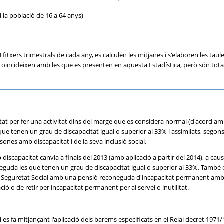
 la població de 16 a 64 anys)
 fitxers trimestrals de cada any, es calculen les mitjanes i s'elaboren les taul
coincideixen amb les que es presenten en aquesta Estadística, però són tot
itat per fer una activitat dins del marge que es considera normal (d'acord am
ue tenen un grau de discapacitat igual o superior al 33% i assimilats, segons
rsones amb discapacitat i de la seva inclusió social.
discapacitat canvia a finals del 2013 (amb aplicació a partir del 2014), a cau
guda les que tenen un grau de discapacitat igual o superior al 33%. També 
la Seguretat Social amb una pensió reconeguda d'incapacitat permanent amb el
ó o de retir per incapacitat permanent per al servei o inutilitat.
i es fa mitjançant l'aplicació dels barems especificats en el Reial decret 19