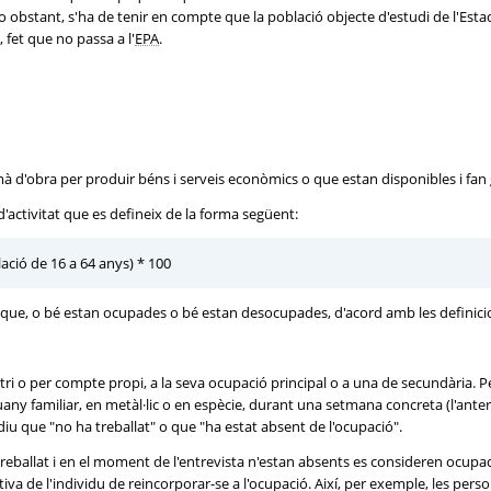
No obstant, s'ha de tenir en compte que la població objecte d'estudi de l'Est
 fet que no passa a l'
EPA
.
 d'obra per produir béns i serveis econòmics o que estan disponibles i fan 
 d'activitat que es defineix de la forma següent:
lació de 16 a 64 anys) * 100
 que, o bé estan ocupades o bé estan desocupades, d'acord amb les definici
tri o per compte propi, a la seva ocupació principal o a una de secundària. P
uany familiar, en metàl·lic o en espècie, durant una setmana concreta (l'anterio
u que "no ha treballat" o que "ha estat absent de l'ocupació".
eballat i en el moment de l'entrevista n'estan absents es consideren ocupad
ativa de l'individu de reincorporar-se a l'ocupació. Així, per exemple, les pers