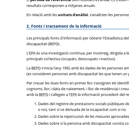
resultats corresponen a mitjanes anuals.
En relació amb les
unitats d'anàlisi
, s'analitzen les persone
2. Fonts i tractament de la informació
Les principals fonts d'informació per obtenir l'Estadística d
discapacitat (BEPD).
L'
EPA
és una investigació contínua, per mostreig, dirigida a le
principals col·lectius (ocupats, desocupats i inactius).
La
BEPD
s'inicia l'any 1992 amb les dades de les persones am
(es consideren persones amb discapacitat les que tenen un 
Per creuar les dues fonts en primer lloc s'assignen els identi
cognoms, lloc i data de naixement, i lloc de residència) i cre
amb la
BEPD
i s'afegeix a l'
EPA
la informació procedent del r
Dades del registre de prestacions socials públiques de
o no), tant si ve derivada de la incapacitat com si no.
Dades sobre la repercussió de les mesures aprovades per 
Dades sobre si la persona amb discapacitat consta co