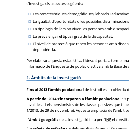
s'investiga els aspectes següents:
Les característiques demogràfiques, laborals i educative
La igualtat d'oportunitats o les possibles discriminacions
La tipologia de llars on viuen les persones amb discapaci
La prevalença i el tipus i grau de la discapacitat.
El nivell de protecció que reben les persones amb discapa
dependència.
Per elaborar aquesta estadística, l'Idescat porta a terme una
informació de l'Enquesta de població activa amb la Base de d
1. Àmbits de la investigació
Fins al 2013 l'àmbit poblacional
de l'estudi és el col·lecti
A partir del 2014 s'incorporen a l'àmbit poblacional
els 
invalidesa, i els pensionistes de les classes passives que ten
1/2013, de 29 de novembre). Aquesta ampliació de l'àmbit pobl
L'
àmbit geogràfic
de la investigació feta per l'
INE
el constit
El
període de referència
dels resultats és anual. Es creuen