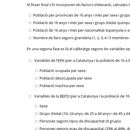
Al fitxer final s'hi incorporen els factors d'elevació, calculats
Població per províncies de 16 anys i més per sexe i grups 
Població de 16 anys i més per sexe i grups d'edat quinq
Població de 16 anys i més per nacionalitat espanyola o 
Nombre de llars segons grandària (1, 2, 3, 4 i 5 membres
En una segona fase es fa el calibratge segons les variables s
Variables de l'
EPA
(per a Catalunya i la població de 16 a 
Població ocupada per sexe
Població desocupada per sexe
Població inactiva per sexe
Variables de la
BEPD
(per a Catalunya i la població de 16
Sexe
Grups d'edat (16–24 anys, de 25 a 44 anys i de 45 a 6
Persones segons tipus de discapacitat (9 grups)
Persones segons grau de discapacitat (33% al 44%, de