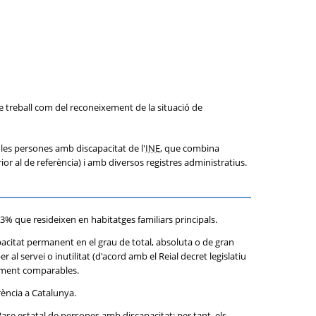
de treball com del reconeixement de la situació de
 les persones amb discapacitat de l'
INE
, que combina
r al de referència) i amb diversos registres administratius.
33% que resideixen en habitatges familiars principals.
acitat permanent en el grau de total, absoluta o de gran
al servei o inutilitat (d'acord amb el Reial decret legislatiu
ctament comparables.
rència a Catalunya.
Base estatal de persones amb discapacitat; per tant, els