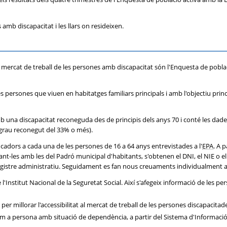
s amb discapacitat i les llars on resideixen.
el mercat de treball de les persones amb discapacitat són l'Enquesta de pobla
s persones que viuen en habitatges familiars principals i amb l'objectiu princip
b una discapacitat reconeguda des de principis dels anys 70 i conté les dades
grau reconegut del 33% o més).
ficadors a cada una de les persones de 16 a 64 anys entrevistades a l'
EPA
. A 
uant-les amb les del Padró municipal d'habitants, s'obtenen el DNI, el NIE o e
egistre administratiu. Seguidament es fan nous creuaments individualment a
 l'Institut Nacional de la Seguretat Social. Així s'afegeix informació de le
millorar l'accessibilitat al mercat de treball de les persones discapacitades, 
m a persona amb situació de dependència, a partir del Sistema d'Informació 