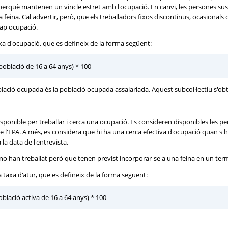
perquè mantenen un vincle estret amb l'ocupació. En canvi, les persones s
feina. Cal advertir, però, que els treballadors fixos discontinus, ocasionals 
cap ocupació.
axa d'ocupació, que es defineix de la forma següent:
població de 16 a 64 anys) * 100
lació ocupada és la població ocupada assalariada. Aquest subcol·lectiu s'obté
isponible per treballar i cerca una ocupació. Es consideren disponibles les 
 l'
EPA
. A més, es considera que hi ha una cerca efectiva d'ocupació quan s'h
a data de l'entrevista.
o han treballat però que tenen previst incorporar-se a una feina en un termi
a taxa d'atur, que es defineix de la forma següent:
blació activa de 16 a 64 anys) * 100