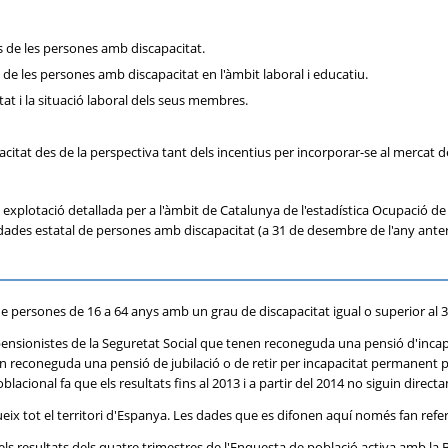
s de les persones amb discapacitat.
 de les persones amb discapacitat en l'àmbit laboral i educatiu.
tat i la situació laboral dels seus membres.
citat des de la perspectiva tant dels incentius per incorporar-se al mercat 
 explotació detallada per a l'àmbit de Catalunya de l'estadística Ocupació de
ades estatal de persones amb discapacitat (a 31 de desembre de l'any anterio
u de persones de 16 a 64 anys amb un grau de discapacitat igual o superior al 
pensionistes de la Seguretat Social que tenen reconeguda una pensió d'incap
en reconeguda una pensió de jubilació o de retir per incapacitat permanent per 
acional fa que els resultats fins al 2013 i a partir del 2014 no siguin dire
ueix tot el territori d'Espanya. Les dades que es difonen aquí només fan refe
 els resultats dels quatre trimestres de l'Enquesta de població activa amb la 