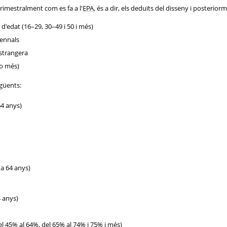
 trimestralment com es fa a l'
EPA
, és a dir, els deduïts del disseny i posterio
d'edat (16–29, 30–49 i 50 i més)
uennals
estrangera
 o més)
egüents:
64 anys)
 a 64 anys)
4 anys)
l 45% al 64%, del 65% al 74% i 75% i més)