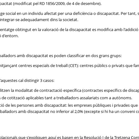
apacitat (modificat pel RD 1856/2009, de 4 de desembre).
e social en un individu afectat per una deficiència o discapacitat. Per tant, 
n integrar-se adequadament dins la societat.
rcentatge obtingut en la valoració de la discapacitat es modifica amb l'addici
i d'entorn.
alladors amb discapacitat es poden classificar en dos grans grups:
nçant centres especials de treball (CET): centres públics o privats que fan u
questes cal distingir 3 casos:
tzen la modalitat de contractació específica (contractes específics de discap
s de cotització aplicables tant a treballadors assalariats com a autònoms.
ció de les persones amb discapacitat: les empreses públiques i privades qu
lladors amb discapacitat no inferior al 2,0% (excepte si hi ha un conveni col
blacionals que s'expliquen aquí es basen en la Resolució I de la Tretzena Conf