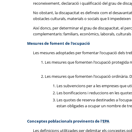
reconeixement, declaració i qualificació del grau de disc
No obstant, la discapacitat es defineix com el desavantatg
obstacles culturals, materials o socials que li impedeixe
Així doncs, per determinar el grau de discapacitat, el pe
complementaris: familiars, econòmics, laborals, culturals 
Mesures de foment de l'ocupació
Les mesures adoptades per fomentar l'ocupació dels treb
Les mesures que fomenten l'ocupació protegida mitja
Les mesures que fomenten l'ocupació ordinària. D'a
Les subvencions per a les empreses que utili
Les bonificacions i reduccions en les quote
Les quotes de reserva destinades a l'ocupa
estan obligades a ocupar un nombre de treba
Conceptes poblacionals provinents de l'
EPA
Les definicions utilitzades per delimitar els conceptes po