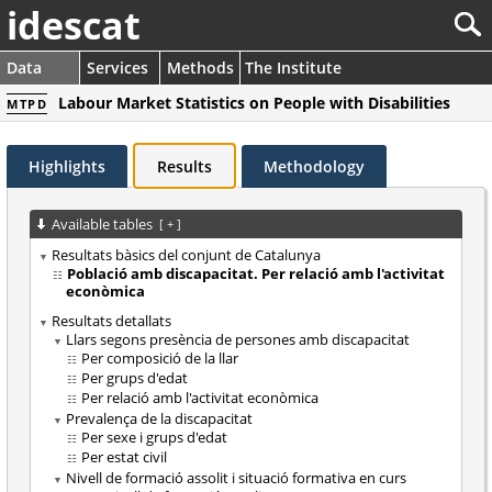
idescat
Data
Services
Methods
The Institute
Labour Market Statistics on People with Disabilities
MTPD
Highlights
Results
Methodology
Available tables
[
+
]
Resultats bàsics del conjunt de Catalunya
Població amb discapacitat. Per relació amb l'activitat
econòmica
Resultats detallats
Llars segons presència de persones amb discapacitat
Per composició de la llar
Per grups d'edat
Per relació amb l'activitat econòmica
Prevalença de la discapacitat
Per sexe i grups d'edat
Per estat civil
Nivell de formació assolit i situació formativa en curs