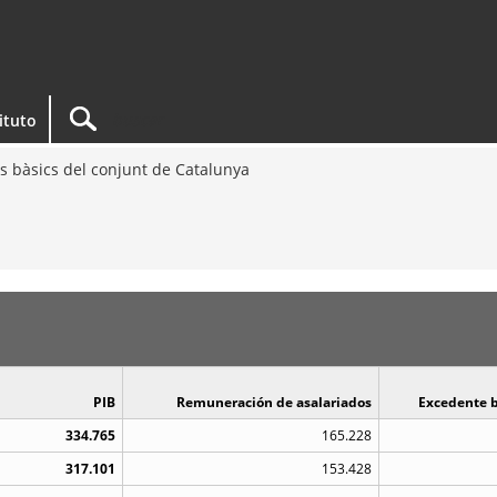
tituto
s bàsics del conjunt de Catalunya
PIB
Remuneración de asalariados
Excedente b
334.765
165.228
317.101
153.428