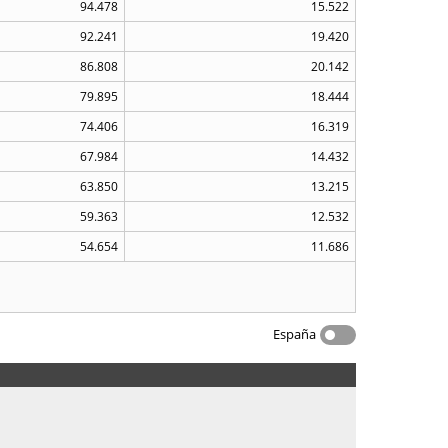
94.478
15.522
92.241
19.420
86.808
20.142
79.895
18.444
74.406
16.319
67.984
14.432
63.850
13.215
59.363
12.532
54.654
11.686
España