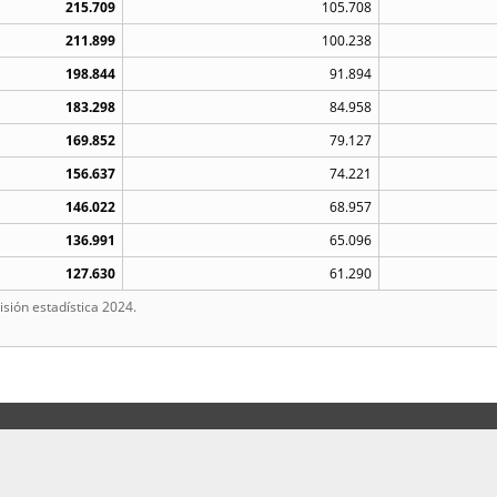
215.709
105.708
211.899
100.238
198.844
91.894
183.298
84.958
169.852
79.127
156.637
74.221
146.022
68.957
136.991
65.096
127.630
61.290
sión estadística 2024.