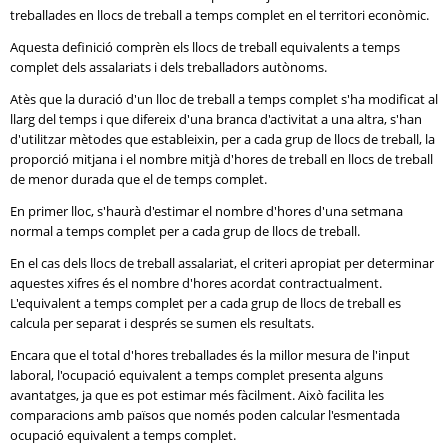
treballades en llocs de treball a temps complet en el territori econòmic.
Aquesta definició comprèn els llocs de treball equivalents a temps
complet dels assalariats i dels treballadors autònoms.
Atès que la duració d'un lloc de treball a temps complet s'ha modificat al
llarg del temps i que difereix d'una branca d'activitat a una altra, s'han
d'utilitzar mètodes que estableixin, per a cada grup de llocs de treball, la
proporció mitjana i el nombre mitjà d'hores de treball en llocs de treball
de menor durada que el de temps complet.
En primer lloc, s'haurà d'estimar el nombre d'hores d'una setmana
normal a temps complet per a cada grup de llocs de treball.
En el cas dels llocs de treball assalariat, el criteri apropiat per determinar
aquestes xifres és el nombre d'hores acordat contractualment.
L'equivalent a temps complet per a cada grup de llocs de treball es
calcula per separat i després se sumen els resultats.
Encara que el total d'hores treballades és la millor mesura de l'input
laboral, l'ocupació equivalent a temps complet presenta alguns
avantatges, ja que es pot estimar més fàcilment. Això facilita les
comparacions amb països que només poden calcular l'esmentada
ocupació equivalent a temps complet.