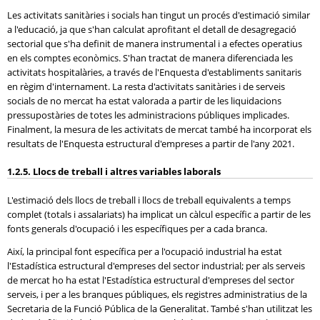
Les activitats sanitàries i socials han tingut un procés d'estimació similar
a l'educació, ja que s'han calculat aprofitant el detall de desagregació
sectorial que s'ha definit de manera instrumental i a efectes operatius
en els comptes econòmics. S'han tractat de manera diferenciada les
activitats hospitalàries, a través de l'Enquesta d'establiments sanitaris
en règim d'internament. La resta d'activitats sanitàries i de serveis
socials de no mercat ha estat valorada a partir de les liquidacions
pressupostàries de totes les administracions públiques implicades.
Finalment, la mesura de les activitats de mercat també ha incorporat els
resultats de l'Enquesta estructural d'empreses a partir de l'any 2021.
1.2.5. Llocs de treball i altres variables laborals
L'estimació dels llocs de treball i llocs de treball equivalents a temps
complet (totals i assalariats) ha implicat un càlcul específic a partir de les
fonts generals d'ocupació i les específiques per a cada branca.
Així, la principal font específica per a l'ocupació industrial ha estat
l'Estadística estructural d'empreses del sector industrial; per als serveis
de mercat ho ha estat l'Estadística estructural d'empreses del sector
serveis, i per a les branques públiques, els registres administratius de la
Secretaria de la Funció Pública de la Generalitat. També s'han utilitzat les