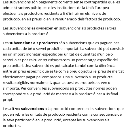
Les subvencions són pagaments corrents sense contrapartida que les
administracions públiques o les institucions de la Unió Europea
efectuen als productors residents a fi d'influir en els nivells de
producció, en els preus, o en la remuneració dels factors de producció.
Les subvencions es divideixen en subvencions als productes i altres
subvencions a la producció.
Les
subvencions als productes
són subvencions que es paguen per
cada unitat de bé o servei produït o importat. La subvenció pot consistir
en un import monetari específic per unitat de quantitat d'un bé o
servei, o es pot calcular
ad valorem
com un percentatge específic del
preu unitari. Una subvenció es pot calcular també com la diferència
entre un preu específic que es té com a preu objectiu i el preu de mercat
efectivament pagat pel comprador. Una subvenció a un producte
resulta exigible, normalment, quan aquest es produeix, es ven o
s'importa. Per conveni, les subvencions als productes només poden
correspondre a la producció de mercat o a la producció per a ús final
propi.
Les
altres subvencions
a la producció comprenen les subvencions que
poden rebre les unitats de producció residents com a conseqüència de
la seva participació en la producció, excepte les subvencions als
productes.