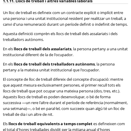
1.1.11. Llocs de treball i altres variables laborals
Un lloc de treball es defineix com un contracte explícit o implícit entre
una persona i una unitat institucional resident per realitzar un treball, a
canvi d'una remuneració durant un període definit o indefinit de temps.
Aquesta definició comprèn els llocs de treball dels assalariats i dels
treballadors autònoms.
En els
llocs de treball dels assalariats
, la persona pertany a una unitat
institucional diferent de la de l'ocupador.
En els
llocs de treball dels treballadors autònoms
, la persona
pertany a la mateixa unitat institucional que l'ocupador.
El concepte de lloc de treball difereix del concepte d'ocupació: mentre
que aquest mesura exclusivament persones, el primer recull tots els
llocs de treball que pot ocupar una mateixa persona (dos, tres, etc.).
Aquests llocs de treball es poden desenvolupar, o bé de forma
successiva —un rere l'altre durant el període de referència (normalment,
una setmana)—, o bé en paral·lel, com succeeix quan algú té un lloc de
treball de dia i un altre de nit.
Els
llocs de treball equivalents a temps complet
es defineixen com
el total d'hores treballades dividit per la mitjana anual d'hores