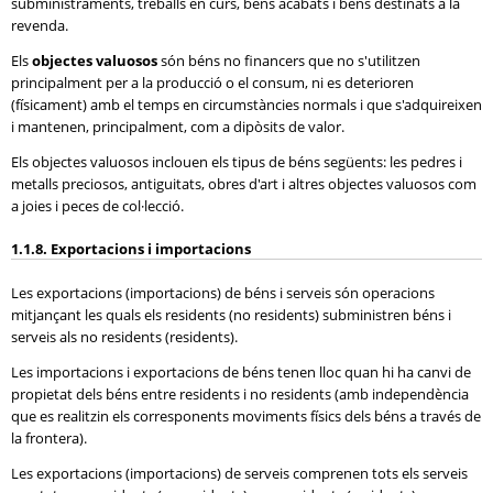
subministraments, treballs en curs, béns acabats i béns destinats a la
revenda.
Els
objectes valuosos
són béns no financers que no s'utilitzen
principalment per a la producció o el consum, ni es deterioren
(físicament) amb el temps en circumstàncies normals i que s'adquireixen
i mantenen, principalment, com a dipòsits de valor.
Els objectes valuosos inclouen els tipus de béns següents: les pedres i
metalls preciosos, antiguitats, obres d'art i altres objectes valuosos com
a joies i peces de col·lecció.
1.1.8. Exportacions i importacions
Les exportacions (importacions) de béns i serveis són operacions
mitjançant les quals els residents (no residents) subministren béns i
serveis als no residents (residents).
Les importacions i exportacions de béns tenen lloc quan hi ha canvi de
propietat dels béns entre residents i no residents (amb independència
que es realitzin els corresponents moviments físics dels béns a través de
la frontera).
Les exportacions (importacions) de serveis comprenen tots els serveis