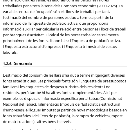
informació d'altres variables laborals com les persones i hores
treballades per a tota la sèrie dels Comptes econòmics (2000-2025). La
variable central de l'ocupació són els llocs de treball, i, per tant,
l'estimació del nombre de persones es duu a terme a partir de la
informació de l'Enquesta de població activa, que proporciona
informació auxiliar per calcular la relació entre persones i llocs de treball
per branques d'activitat. El càlcul de les hores treballades s'alimenta
principalment de les fonts disponibles: l'Enquesta de població activa,
l'Enquesta estructural d'empreses i l'Enquesta trimestral de costos
laborals.
1.2.6. Demanda
L'estimació del consum de les llars s'ha dut a terme mitjançant diverses
fonts estadístiques. Les principals fonts són l'Enquesta de pressupostos
familiars i les enquestes de despesa turística dels residents i no
residents, però també hi ha altres fonts complementàries. Així, per
exemple, es disposa d'informació específica per al tabac (Comissionat
Nacional del Tabac), l'alimentació (mòduls de l'Estadística estructural
d'empreses), el lloguer imputat (a partir de nova metodologia basada en
fonts tributàries i del Cens de població), la compra de vehicles (impost
de matriculacions) i altres béns i serveis.