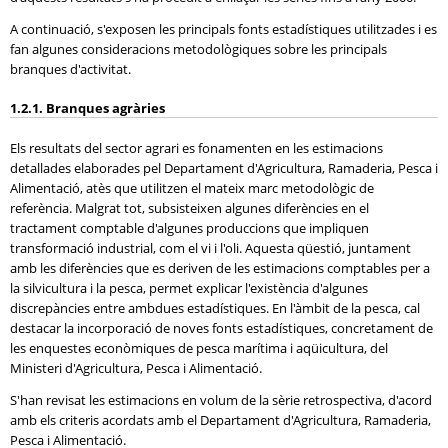
A continuació, s'exposen les principals fonts estadístiques utilitzades i es
fan algunes consideracions metodològiques sobre les principals
branques d'activitat.
1.2.1. Branques agràries
Els resultats del sector agrari es fonamenten en les estimacions
detallades elaborades pel Departament d'Agricultura, Ramaderia, Pesca i
Alimentació, atès que utilitzen el mateix marc metodològic de
referència. Malgrat tot, subsisteixen algunes diferències en el
tractament comptable d'algunes produccions que impliquen
transformació industrial, com el vi i l'oli. Aquesta qüestió, juntament
amb les diferències que es deriven de les estimacions comptables per a
la silvicultura i la pesca, permet explicar l'existència d'algunes
discrepàncies entre ambdues estadístiques. En l'àmbit de la pesca, cal
destacar la incorporació de noves fonts estadístiques, concretament de
les enquestes econòmiques de pesca marítima i aqüicultura, del
Ministeri d'Agricultura, Pesca i Alimentació.
S'han revisat les estimacions en volum de la sèrie retrospectiva, d'acord
amb els criteris acordats amb el Departament d'Agricultura, Ramaderia,
Pesca i Alimentació.