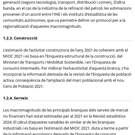
generació (segons tecnologia), transport, distribució i comerç. D'altra
banda, en el cas de la indústria de la refinació del petroli, les estimacions
provenen d'un acord entre l'INE i els instituts d'estadística de les
comunitats autònomes, que va permetre definir un protocol per a la
regionalització d'aquestes macromagnituds.
1.2.3. Construcció
L'estimació de l'activitat constructora de l'any 2021 és coherent amb el
MIOC 2021 i es basa en l'Enquesta estructural de la construcció, del
Ministeri de Transports i Mobilitat Sostenible, i en l'Enquesta de
consums intermedis. Per millorar l'exhaustivitat d'aquesta branca, s'ha
incorporat la informació derivada de la revisió de l'Enquesta de població
activa, conseqüència de l'ampliació del marc poblacional amb el nou
Cens de Població 2021.
1.2.4. Serveis
Les macromagnituds de les principals branques dels serveis de mercat
no financers han estat estimades per al 2021 en la Revisió estadística
2024. El càlcul d'aquestes variables és similar al de les branques
industrials i es basa en l'estimació del MIOC 2021, duta a terme a partir
de la informació econòmica derivada de l'Enquesta de consums