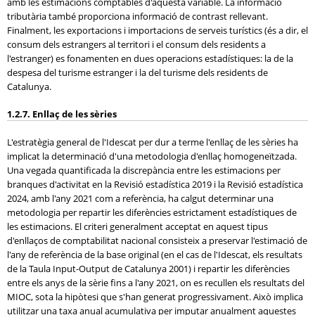
amb les estimacions comptables d'aquesta variable. La informació
tributària també proporciona informació de contrast rellevant.
Finalment, les exportacions i importacions de serveis turístics (és a dir, el
consum dels estrangers al territori i el consum dels residents a
l'estranger) es fonamenten en dues operacions estadístiques: la de la
despesa del turisme estranger i la del turisme dels residents de
Catalunya.
1.2.7. Enllaç de les sèries
L'estratègia general de l'Idescat per dur a terme l'enllaç de les sèries ha
implicat la determinació d'una metodologia d'enllaç homogeneïtzada.
Una vegada quantificada la discrepància entre les estimacions per
branques d'activitat en la Revisió estadística 2019 i la Revisió estadística
2024, amb l'any 2021 com a referència, ha calgut determinar una
metodologia per repartir les diferències estrictament estadístiques de
les estimacions. El criteri generalment acceptat en aquest tipus
d'enllaços de comptabilitat nacional consisteix a preservar l'estimació de
l'any de referència de la base original (en el cas de l'Idescat, els resultats
de la Taula Input-Output de Catalunya 2001) i repartir les diferències
entre els anys de la sèrie fins a l'any 2021, on es recullen els resultats del
MIOC, sota la hipòtesi que s'han generat progressivament. Això implica
utilitzar una taxa anual acumulativa per imputar anualment aquestes