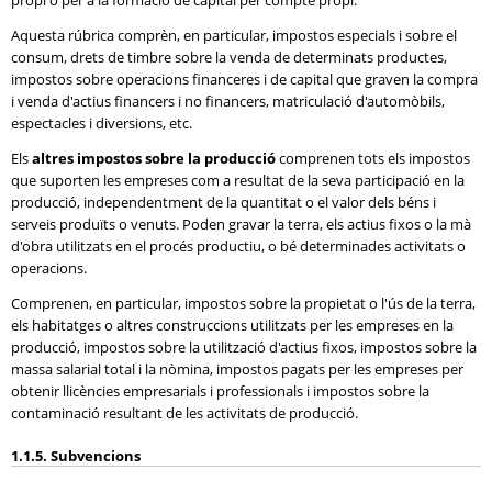
propi o per a la formació de capital per compte propi.
Aquesta rúbrica comprèn, en particular, impostos especials i sobre el
consum, drets de timbre sobre la venda de determinats productes,
impostos sobre operacions financeres i de capital que graven la compra
i venda d'actius financers i no financers, matriculació d'automòbils,
espectacles i diversions, etc.
Els
altres impostos sobre la producció
comprenen tots els impostos
que suporten les empreses com a resultat de la seva participació en la
producció, independentment de la quantitat o el valor dels béns i
serveis produïts o venuts. Poden gravar la terra, els actius fixos o la mà
d'obra utilitzats en el procés productiu, o bé determinades activitats o
operacions.
Comprenen, en particular, impostos sobre la propietat o l'ús de la terra,
els habitatges o altres construccions utilitzats per les empreses en la
producció, impostos sobre la utilització d'actius fixos, impostos sobre la
massa salarial total i la nòmina, impostos pagats per les empreses per
obtenir llicències empresarials i professionals i impostos sobre la
contaminació resultant de les activitats de producció.
1.1.5. Subvencions