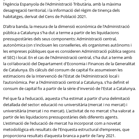
l'Agència Espanyola de l'Administració Tributària, amb la màxima
desagregació territorial, i la informació del règim de tinença dels
habitatges, derivat del Cens de Població 2021.
D'altra banda, la mesura de la dimensió econòmica de l'Administració
pública a Catalunya s'ha dut a terme a partir de les liquidacions
pressupostàries dels seus components: Administració central,
autonòmica (on s'inclouen les conselleries, els organismes autònoms i
les empreses públiques que es consideren Administració pública segons
el SEC) i local. En el cas de l'Administració central, s'ha dut a terme amb
la col·laboració del Departament d'Economia i Finances de la Generalitat
de Catalunya. Els càlculs del consum de capital fix assumeixen les
estimacions de la Intervenció de l'Estat de l'Administració local i
l'autonòmica. Per a l'Administració central a Catalunya, s'ha definit el
consum de capital fix a partir de la sèrie d'inversió de l'Estat a Catalunya.
Pel que fa a l'educació, aquesta s'ha estimat a partir d'una delimitació
detallada del sector: educació no universitària (mercat i no mercat) i
universitària (mercat i no mercat). L'activitat de no mercat s'ha valorat a
partir de les liquidacions pressupostàries dels diferents agents.
L'estimació de l'educació de mercat ha incorporat com a novetat
metodològica els resultats de l'Enquesta estructural d'empreses, que
proporciona resultats d'aquesta branca a partir de l'any 2021.