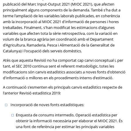
publicació del Marc Input-Output 2021 (MIOC 2021), que afecten
principalment alguns components de la demanda. També s'ha dut a
terme l'ampliació de les variables laborals publicades, en coherència
amb la incorporació al MIOC 2021 d'informació de persones i hores
treballades. Finalment, s'han modificat les estimacions d'algunes
variables que afecten tota la sèrie retrospectiva, com la variació en
volum de la branca agrària (en coordinació amb el Departament
d'Agricultura, Ramaderia, Pesca i Alimentació de la Generalitat de
Catalunya) i l'ocupació dels serveis domèstics.
Atès que aquesta Revisió no ha comportat cap canvi conceptual i, per
tant, el SEC 2010 continua sent el referent metodològic, totes les
modificacions són canvis estadístics associats a noves fonts d'obtenció
d'informació o millores en els procediments interns d'estimació.
A continuació s'esmenten els principals canvis estadístics respecte de
l'anterior Revisió estadística 2019:
Incorporació de noves fonts estadístiques:
Enquesta de consums intermedis. Operació estadística per
obtenir la informació necessària per elaborar el MIOC 2021. És
una font de referència per estimar les principals variables