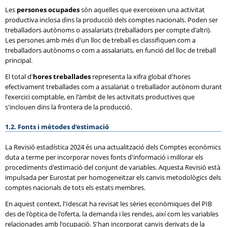
Les
persones ocupades
són aquelles que exerceixen una activitat
productiva inclosa dins la producció dels comptes nacionals. Poden ser
treballadors autònoms o assalariats (treballadors per compte d'altri).
Les persones amb més d'un lloc de treball es classifiquen com a
treballadors autònoms o com a assalariats, en funció del lloc de treball
principal.
El total d'
hores treballades
representa la xifra global d'hores
efectivament treballades com a assalariat o treballador autònom durant
l'exercici comptable, en l'àmbit de les activitats productives que
s'inclouen dins la frontera de la producció.
1.2. Fonts i mètodes d'estimació
La Revisió estadística 2024 és una actualització dels Comptes econòmics
duta a terme per incorporar noves fonts d'informació i millorar els
procediments d'estimació del conjunt de variables. Aquesta Revisió està
impulsada per Eurostat per homogeneïtzar els canvis metodològics dels
comptes nacionals de tots els estats membres.
En aquest context, l'Idescat ha revisat les sèries econòmiques del PIB
des de l'òptica de l'oferta, la demanda i les rendes, així com les variables
relacionades amb l'ocupació. S'han incorporat canvis derivats de la