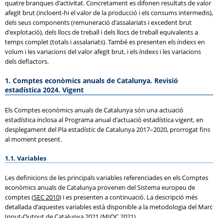
quatre branques d'activitat. Concretament es difonen resultats de valor
afegit brut (incloent-hi el valor de la producció i els consums intermedis),
dels seus components (remuneració d'assalariats i excedent brut
d'explotació), dels llocs de treball i dels llocs de treball equivalents a
temps complet (totals i assalariats). També es presenten els índexs en
volum i les variacions del valor afegit brut, i els índexs i les variacions
dels deflactors.
1. Comptes econòmics anuals de Catalunya. Revisió
estadística 2024. Vigent
Els Comptes econòmics anuals de Catalunya són una actuació
estadística inclosa al Programa anual d'actuació estadística vigent, en
desplegament del Pla estadístic de Catalunya 2017–2020, prorrogat fins
al moment present.
1.1. Variables
Les definicions de les principals variables referenciades en els Comptes
econòmics anuals de Catalunya provenen del Sistema europeu de
comptes (
SEC 2010
) i es presenten a continuació. La descripció més
detallada d'aquestes variables està disponible a la metodologia del Marc
Input-Output de Catalunya 2021 (
MIOC 2021
).