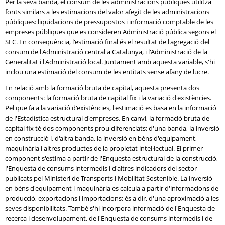
Per la seva banda, el consum de les administracions públiques utilitza
fonts similars a les estimacions del valor afegit de les administracions
públiques: liquidacions de pressupostos i informació comptable de les
empreses públiques que es consideren Administració pública segons el
SEC
. En conseqüència, l'estimació final és el resultat de l'agregació del
consum de l'Administració central a Catalunya, i l'Administració de la
Generalitat i l'Administració local. Juntament amb aquesta variable, s'hi
inclou una estimació del consum de les entitats sense afany de lucre.
En relació amb la formació bruta de capital, aquesta presenta dos
components: la formació bruta de capital fix i la variació d'existències.
Pel que fa a la variació d'existències, l'estimació es basa en la informació
de l'Estadística estructural d'empreses. En canvi, la formació bruta de
capital fix té dos components prou diferenciats: d'una banda, la inversió
en construcció i, d'altra banda, la inversió en béns d'equipament,
maquinària i altres productes de la propietat intel·lectual. El primer
component s'estima a partir de l'Enquesta estructural de la construcció,
l'Enquesta de consums intermedis i d'altres indicadors del sector
publicats pel Ministeri de Transports i Mobilitat Sostenible. La inversió
en béns d'equipament i maquinària es calcula a partir d'informacions de
producció, exportacions i importacions; és a dir, d'una aproximació a les
seves disponibilitats. També s'hi incorpora informació de l'Enquesta de
recerca i desenvolupament, de l'Enquesta de consums intermedis i de