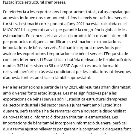
l'Estadística estructural d'empreses.
En referència a les exportacions i importacions totals, cal assenyalar que
aquestes inclouen dos components: béns i serveis no turístics i serveis
turístics. L'estimació corresponent a l'any 2021 ha estat calculada en el
MIOC 2021i ha generat canvis per garantir la congruència global de les
estimacions. En concret, els canvis en la producció i consum intermedi
per productes obliguen a modificar les estimacions d'exportacions i
importacions de béns i serveis. S'hi han incorporat noves fonts per
avaluar les exportacions i importacions de béns i serveis: l'Enquesta de
consums intermedis i l'Estadística tributària derivada de l'explotació dels
models 347 i dels sistema SII de l'AEAT. Aquesta és una informació
rellevant, però el seu ús està condicionat per les limitacions intrínseques
d'aquesta font estadística en l'àmbit supraestatal.
Per a les estimacions a partir de l'any 2021, els resultats s'han dinamitzat
amb diverses fonts estadístiques. Les més significatives per a les
exportacions de béns i serveis són l'Estadística estructural d'empreses
del sector industrial i del sector serveis juntament amb l'Estadística
duanera, però també s'ha de remarcar com a novetat la disponibilitat
de noves fonts d'informació d'origen tributari ja esmentades. Les
importacions de béns també incorporen informació duanera, però cal
dur a terme ajustos rellevants per garantir la congruència d'aquesta font