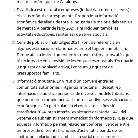
macroeconòmiques de Catalunya.
Estadística estructural d'empreses (indústria, comerç i serveis) i
els seus mòduls corresponents. Proporciona informació
econòmica detallada de tota la indústria i la majoria dels serveis
de mercat. A partir de l'any 2021, s'hi inclouen també les
activitats educatives, sanitàries i de serveis socials.
Cens de població i habitatges 2021. Font de referència en
algunes estimacions relacionades amb el lloguer immobiliari.
També afecta indirectament en les noves estimacions, atès que
té un impacte en la revisió de les enquestes mostrals d'ocupació
(Enquesta de població activa) i consum (Enquesta de
pressupostos familiars).
Informació tributària. En virtut d'un conveni entre les
comunitats autònomes i l'Agència Tributària, l'Idescat rep
informació estadística periòdica de diversos models tributaris
que permeten complementar i contrastar diverses estimacions
econòmiques. En particular, en el context de la Revisió
estadística 2024, pren interès l'explotació del Model 347 i del
Sistema de subministrament immediat d'Informació (SII), ja que
aquesta informació permet relacionar compres i vendes entre
empreses de diferents branques d'activitat, a banda de les
limitacions relacionades amb la seu social de les empreses.