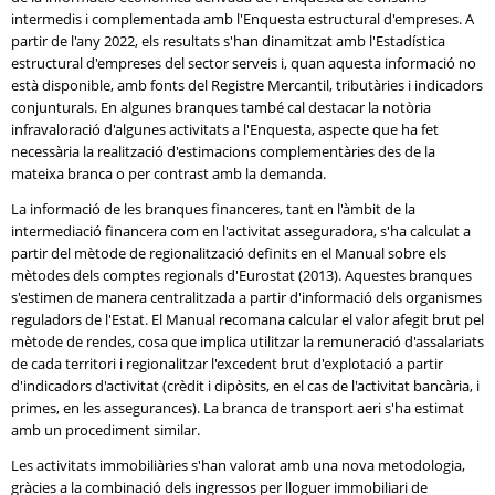
intermedis i complementada amb l'Enquesta estructural d'empreses. A
partir de l'any 2022, els resultats s'han dinamitzat amb l'Estadística
estructural d'empreses del sector serveis i, quan aquesta informació no
està disponible, amb fonts del Registre Mercantil, tributàries i indicadors
conjunturals. En algunes branques també cal destacar la notòria
infravaloració d'algunes activitats a l'Enquesta, aspecte que ha fet
necessària la realització d'estimacions complementàries des de la
mateixa branca o per contrast amb la demanda.
La informació de les branques financeres, tant en l'àmbit de la
intermediació financera com en l'activitat asseguradora, s'ha calculat a
partir del mètode de regionalització definits en el Manual sobre els
mètodes dels comptes regionals d'Eurostat (2013). Aquestes branques
s'estimen de manera centralitzada a partir d'informació dels organismes
reguladors de l'Estat. El Manual recomana calcular el valor afegit brut pel
mètode de rendes, cosa que implica utilitzar la remuneració d'assalariats
de cada territori i regionalitzar l'excedent brut d'explotació a partir
d'indicadors d'activitat (crèdit i dipòsits, en el cas de l'activitat bancària, i
primes, en les assegurances). La branca de transport aeri s'ha estimat
amb un procediment similar.
Les activitats immobiliàries s'han valorat amb una nova metodologia,
gràcies a la combinació dels ingressos per lloguer immobiliari de