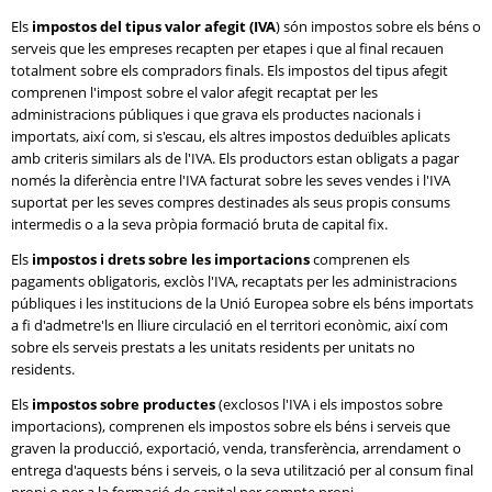
Els
impostos del tipus valor afegit (IVA
) són impostos sobre els béns o
serveis que les empreses recapten per etapes i que al final recauen
totalment sobre els compradors finals. Els impostos del tipus afegit
comprenen l'impost sobre el valor afegit recaptat per les
administracions públiques i que grava els productes nacionals i
importats, així com, si s'escau, els altres impostos deduïbles aplicats
amb criteris similars als de l'IVA. Els productors estan obligats a pagar
només la diferència entre l'IVA facturat sobre les seves vendes i l'IVA
suportat per les seves compres destinades als seus propis consums
intermedis o a la seva pròpia formació bruta de capital fix.
Els
impostos i drets sobre les importacions
comprenen els
pagaments obligatoris, exclòs l'IVA, recaptats per les administracions
públiques i les institucions de la Unió Europea sobre els béns importats
a fi d'admetre'ls en lliure circulació en el territori econòmic, així com
sobre els serveis prestats a les unitats residents per unitats no
residents.
Els
impostos sobre productes
(exclosos l'IVA i els impostos sobre
importacions), comprenen els impostos sobre els béns i serveis que
graven la producció, exportació, venda, transferència, arrendament o
entrega d'aquests béns i serveis, o la seva utilització per al consum final