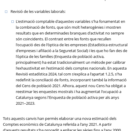
Revisió de les variables laborals:
L'estimació comptable d'aquestes variables s'ha fonamentat en
la combinació de fonts, que són molt heterogènies i mostren
resultats que en determinades branques d'activitat no sempre
són coincidents. El contrast entre les fonts que recullen
l'ocupació des de l'òptica de les empreses (Estadística estructural
d'empreses i afiliació a la Seguretat Social) i les que ho fan des de
l'òptica de les famílies (Enquesta de població activa,
principalment) ha estat tradicionalment un mètode per calibrar
l'exhaustivitat en l'estimació dels comptes nacionals. En aquesta
Revisió estadística 2024, tal com s'explica a l'apartat 1.2.5, s'ha
redefinit la conciliació de fonts, incorporant també la informació
del Cens de població 2021. Alhora, aquest nou Cens ha obligat a
reestimar les enquestes mostrals i ha augmentat l'ocupació a
Catalunya segons l'Enquesta de població activa per als anys
2021–2023.
Tots aquests canvis han permès elaborar una nova estimació dels
Comptes econòmics de Catalunya referida a l'any 2021. A partir
d'aquests resultats s'ha procedit a enllaçar les sèries fins a l'any 2000.