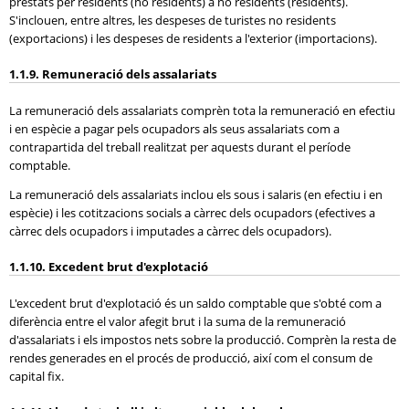
prestats per residents (no residents) a no residents (residents).
S'inclouen, entre altres, les despeses de turistes no residents
(exportacions) i les despeses de residents a l'exterior (importacions).
1.1.9. Remuneració dels assalariats
La remuneració dels assalariats comprèn tota la remuneració en efectiu
i en espècie a pagar pels ocupadors als seus assalariats com a
contrapartida del treball realitzat per aquests durant el període
comptable.
La remuneració dels assalariats inclou els sous i salaris (en efectiu i en
espècie) i les cotitzacions socials a càrrec dels ocupadors (efectives a
càrrec dels ocupadors i imputades a càrrec dels ocupadors).
1.1.10. Excedent brut d'explotació
L'excedent brut d'explotació és un saldo comptable que s'obté com a
diferència entre el valor afegit brut i la suma de la remuneració
d'assalariats i els impostos nets sobre la producció. Comprèn la resta de
rendes generades en el procés de producció, així com el consum de
capital fix.