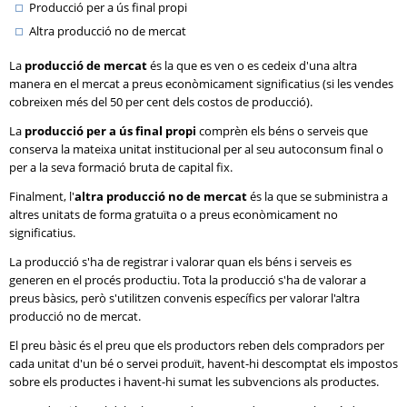
Producció per a ús final propi
Altra producció no de mercat
La
producció de mercat
és la que es ven o es cedeix d'una altra
manera en el mercat a preus econòmicament significatius (si les vendes
cobreixen més del 50 per cent dels costos de producció).
La
producció per a ús final propi
comprèn els béns o serveis que
conserva la mateixa unitat institucional per al seu autoconsum final o
per a la seva formació bruta de capital fix.
Finalment, l'
altra producció no de mercat
és la que se subministra a
altres unitats de forma gratuïta o a preus econòmicament no
significatius.
La producció s'ha de registrar i valorar quan els béns i serveis es
generen en el procés productiu. Tota la producció s'ha de valorar a
preus bàsics, però s'utilitzen convenis específics per valorar l'altra
producció no de mercat.
El preu bàsic és el preu que els productors reben dels compradors per
cada unitat d'un bé o servei produït, havent-hi descomptat els impostos
sobre els productes i havent-hi sumat les subvencions als productes.