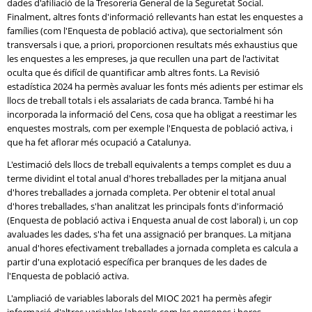
dades d'afiliació de la Tresoreria General de la Seguretat Social.
Finalment, altres fonts d'informació rellevants han estat les enquestes a
famílies (com l'Enquesta de població activa), que sectorialment són
transversals i que, a priori, proporcionen resultats més exhaustius que
les enquestes a les empreses, ja que recullen una part de l'activitat
oculta que és difícil de quantificar amb altres fonts. La Revisió
estadística 2024 ha permès avaluar les fonts més adients per estimar els
llocs de treball totals i els assalariats de cada branca. També hi ha
incorporada la informació del Cens, cosa que ha obligat a reestimar les
enquestes mostrals, com per exemple l'Enquesta de població activa, i
que ha fet aflorar més ocupació a Catalunya.
L'estimació dels llocs de treball equivalents a temps complet es duu a
terme dividint el total anual d'hores treballades per la mitjana anual
d'hores treballades a jornada completa. Per obtenir el total anual
d'hores treballades, s'han analitzat les principals fonts d'informació
(Enquesta de població activa i Enquesta anual de cost laboral) i, un cop
avaluades les dades, s'ha fet una assignació per branques. La mitjana
anual d'hores efectivament treballades a jornada completa es calcula a
partir d'una explotació específica per branques de les dades de
l'Enquesta de població activa.
L'ampliació de variables laborals del MIOC 2021 ha permès afegir