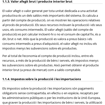
1.1.3. Valor afegit brut i producte interior brut
El valor afegit o valor generat per tota unitat dedicada a una activitat
productiva és un dels saldos més importants del sistema. Es calcula a
partir del compte de producció, on es mostren les operacions relatives
al procés de producció. Els seus recursos inclouen la producció i els seus
usos, els consums intermedis. El valor afegit (saldo del compte de
producció) es pot calcular incloent-hi o no el consum de capital fix, és a
dir, brut o net. Atès que la producció es valora a preus bàsics i els
consums intermedis a preus d'adquisició, el valor afegit no inclou els
impostos menys les subvencions sobre els productes.
Per al total de l'economia el compte de producció inclou, entre els
recursos, a més de la producció de béns i serveis, els impostos menys
les subvencions sobre els productes. Això permet obtenir el producte
interior brut (a preus de mercat) com a saldo comptable.
1.1.4. Impostos sobre la producció i les importacions
Els impostos sobre la producció i les importacions són pagaments
obligatoris sense contrapartida, en efectiu o en espècie, recaptats per
les administracions públiques o per les institucions de la Unió Europea,
que graven la producció i les importacions de béns i serveis, la utilització