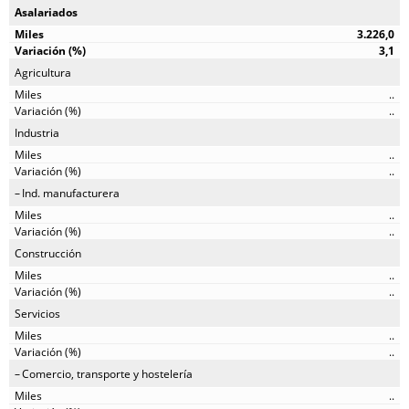
Asalariados
3.226,0
3,1
Agricultura
..
..
Industria
..
..
Ind. manufacturera
..
..
Construcción
..
..
Servicios
..
..
Comercio, transporte y hostelería
..