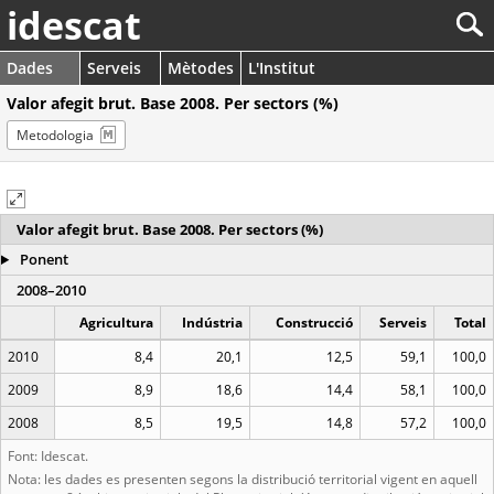
idescat
Dades
Serveis
Mètodes
L'Institut
Valor afegit brut. Base 2008. Per sectors (%)
Metodologia
Valor afegit brut. Base 2008. Per sectors (%)
Ponent
2008–2010
Agricultura
Indústria
Construcció
Serveis
Total
2010
8,4
20,1
12,5
59,1
100,0
2009
8,9
18,6
14,4
58,1
100,0
2008
8,5
19,5
14,8
57,2
100,0
Font: Idescat.
Nota: les dades es presenten segons la distribució territorial vigent en aquell