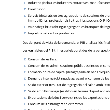
Indústria (inclou les indústries extractives, manufacturer
Construcció.
Serveis (detallats en tres agrupacions de seccions de bran
immobiliàries, professionals i altres; i les seccions O, P i 
Valor afegit brut (obtingut agregant les branques de l'agric
Impostos nets sobre productes.
Des del punt de vista de la demanda, el PIB analitza l'ús fina
Les
variables
del PIB trimestral elaborat des de la perspect
Consum de les llars.
Consum de les administracions públiques (inclou el consum 
Formació bruta de capital (desagregada en béns d'equipame
Demanda interna (obtinguda agregant el consum de les lla
Saldo exterior (resultat de l'agregació del saldo amb l'es
Saldo amb l'estranger (es difon en termes d'aportació al 
Exportacions de béns i serveis (inclou les exportacions de
Consum dels estrangers en el territori.