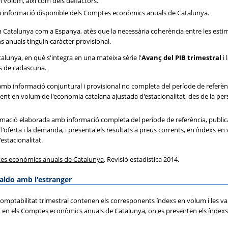
n volum, així com dels deflactors.
la informació disponible dels Comptes econòmics anuals de Catalunya.
 a Catalunya com a Espanya, atès que la necessària coherència entre les estima
 anuals tinguin caràcter provisional.
talunya, en què s'integra en una mateixa sèrie l'
Avanç del PIB trimestral
i 
ts de cadascuna.
amb informació conjuntural i provisional no completa del període de referè
t en volum de l'economia catalana ajustada d'estacionalitat, des de la perspe
imació elaborada amb informació completa del període de referència, publ
 l'oferta i la demanda, i presenta els resultats a preus corrents, en índexs en
estacionalitat.
s econòmics anuals de Catalunya
, Revisió estadística 2014.
saldo amb l'estranger
 Comptabilitat trimestral contenen els corresponents índexs en volum i les va
on en els Comptes econòmics anuals de Catalunya, on es presenten els índexs 