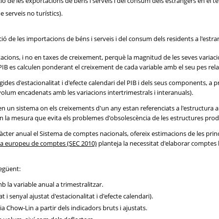
ió de les exportacions de béns i serveis i del consum dels estrangers en el ter
 serveis no turístics).
ió de les importacions de béns i serveis i del consum dels residents a l'estra
cions, i no en taxes de creixement, perquè la magnitud de les seves variacions
IB es calculen ponderant el creixement de cada variable amb el seu pes relat
des d'estacionalitat i d'efecte calendari del PIB i dels seus components, a pr
 volum encadenats amb les variacions intertrimestrals i interanuals).
 un sistema on els creixements d'un any estan referenciats a l'estructura a
en la mesura que evita els problemes d'obsolescència de les estructures prod
caràcter anual el Sistema de comptes nacionals, ofereix estimacions de les
a europeu de comptes (SEC 2010)
planteja la necessitat d'elaborar comptes 
següent:
b la variable anual a trimestralitzar.
i senyal ajustat d'estacionalitat i d'efecte calendari).
ia Chow-Lin a partir dels indicadors bruts i ajustats.