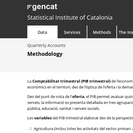
Statistical Institute of Catalonia
Data
Services
Methods
The Ins
Quarterly Accounts
Methodology
La
Comptabilitat trimestral (PIB trimestral)
de l'economi
econòmics en el territori, des de l'òptica de l'oferta i la dema
Des del punt de vista de l'
oferta
, el PIB permet avaluar quina
serveis, la informació es presenta detallada en tres agrupacion
pública, educació, sanitat i serveis socials.
Les
variables
del PIB trimestral elaborat des de la perspecti
Agricultura (inclou totes les activitats del sector primari: a