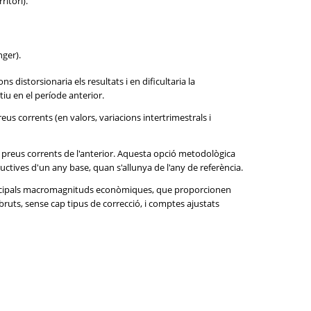
ritori).
nger).
 distorsionaria els resultats i en dificultaria la
iu en el període anterior.
eus corrents (en valors, variacions intertrimestrals i
 preus corrents de l'anterior. Aquesta opció metodològica
uctives d'un any base, quan s'allunya de l'any de referència.
 principals macromagnituds econòmiques, que proporcionen
bruts, sense cap tipus de correcció, i comptes ajustats