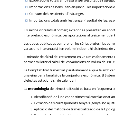
Exportacions totals amb l'estranger (resultat de l'agregac
Importacions de béns i serveis (inclou les importacions de
Consum dels residents a l'estranger.
Importacions totals amb l'estranger (resultat de l'agregac
Els saldos vinculats al comerç exterior es presenten en aporta
interpretació econòmica. Les aportacions al creixement del P
Les dades publicades comprenen les sèries brutes i les corregi
variacions interanuals) i en volum (incloent-hi els índexs de
El mètode de càlcul del creixement en volum es fonamenta en
permet millorar el càlcul de les variacions en volum del PIB 
La Comptabilitat trimestral, paral·lelament al que fa amb 
una eina per a l'anàlisi de la conjuntura econòmica. El
Sistem
d'efectes estacionals i de calendari.
La
metodologia
de trimestralització es basa en l'esquema 
Identificació de l'indicador trimestral correlacionat am
Extracció dels corresponents senyals (senyal no ajustat 
Aplicació del mètode de trimestralització de la tipolog