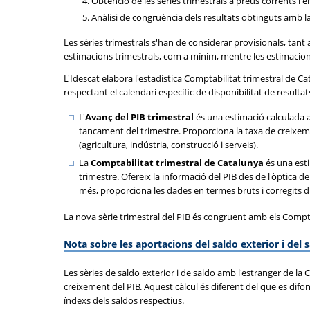
Obtenció de les sèries trimestrals a preus corrents i e
Anàlisi de congruència dels resultats obtinguts amb 
Les sèries trimestrals s'han de considerar provisionals, tant
estimacions trimestrals, com a mínim, mentre les estimacions
L'Idescat elabora l'estadística Comptabilitat trimestral de Ca
respectant el calendari específic de disponibilitat de resulta
L'
Avanç del PIB trimestral
és una estimació calculada 
tancament del trimestre. Proporciona la taxa de creixemen
(agricultura, indústria, construcció i serveis).
La
Comptabilitat trimestral de Catalunya
és una est
trimestre. Ofereix la informació del PIB des de l'òptica de
més, proporciona les dades en termes bruts i corregits d'
La nova sèrie trimestral del PIB és congruent amb els
Compte
Nota sobre les aportacions del saldo exterior i del 
Les sèries de saldo exterior i de saldo amb l'estranger de la
creixement del PIB. Aquest càlcul és diferent del que es dif
índexs dels saldos respectius.