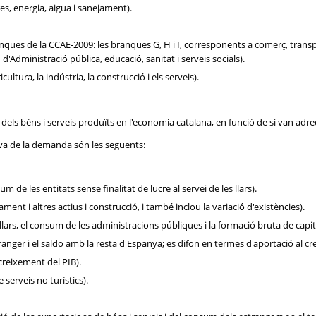
es, energia, aigua i sanejament).
ques de la CCAE-2009: les branques G, H i I, corresponents a comerç, transport 
Q, d'Administració pública, educació, sanitat i serveis socials).
ultura, la indústria, la construcció i els serveis).
l dels béns i serveis produïts en l'economia catalana, en funció de si van adr
iva de la demanda són les següents:
de les entitats sense finalitat de lucre al servei de les llars).
nt i altres actius i construcció, i també inclou la variació d'existències).
rs, el consum de les administracions públiques i la formació bruta de capita
tranger i el saldo amb la resta d'Espanya; es difon en termes d'aportació al cr
creixement del PIB).
 serveis no turístics).