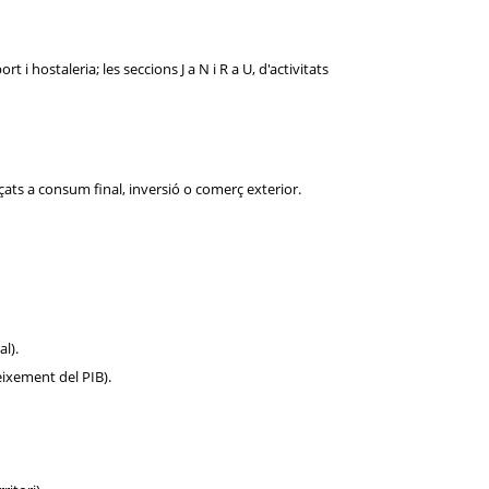
i hostaleria; les seccions J a N i R a U, d'activitats
eçats a consum final, inversió o comerç exterior.
l).
eixement del PIB).