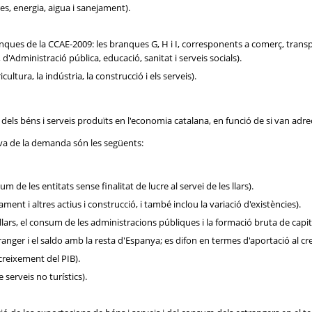
es, energia, aigua i sanejament).
ques de la CCAE-2009: les branques G, H i I, corresponents a comerç, transport 
Q, d'Administració pública, educació, sanitat i serveis socials).
ultura, la indústria, la construcció i els serveis).
l dels béns i serveis produïts en l'economia catalana, en funció de si van adr
iva de la demanda són les següents:
de les entitats sense finalitat de lucre al servei de les llars).
nt i altres actius i construcció, i també inclou la variació d'existències).
rs, el consum de les administracions públiques i la formació bruta de capita
tranger i el saldo amb la resta d'Espanya; es difon en termes d'aportació al cr
creixement del PIB).
 serveis no turístics).