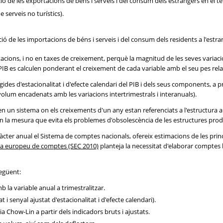
ió de les exportacions de béns i serveis i del consum dels estrangers en el ter
 serveis no turístics).
ió de les importacions de béns i serveis i del consum dels residents a l'estra
cions, i no en taxes de creixement, perquè la magnitud de les seves variacions
IB es calculen ponderant el creixement de cada variable amb el seu pes relat
des d'estacionalitat i d'efecte calendari del PIB i dels seus components, a pr
 volum encadenats amb les variacions intertrimestrals i interanuals).
 un sistema on els creixements d'un any estan referenciats a l'estructura a
en la mesura que evita els problemes d'obsolescència de les estructures prod
caràcter anual el Sistema de comptes nacionals, ofereix estimacions de les
a europeu de comptes (SEC 2010)
planteja la necessitat d'elaborar comptes 
següent:
b la variable anual a trimestralitzar.
i senyal ajustat d'estacionalitat i d'efecte calendari).
ia Chow-Lin a partir dels indicadors bruts i ajustats.