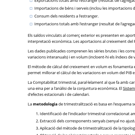
Exportacions totals amb l'estranger (resultat de l'agregac
Importacions de béns i serveis (inclou les importacions de
Consum dels residents a l'estranger.
Importacions totals amb l'estranger (resultat de l'agregac
Els saldos vinculats al comerç exterior es presenten en aporta
interpretació econòmica. Les aportacions al creixement del P
Les dades publicades comprenen les sèries brutes i les corregi
variacions interanuals) i en volum (incloent-hi els índexs de
El mètode de càlcul del creixement en volum es fonamenta en
permet millorar el càlcul de les variacions en volum del PIB 
La Comptabilitat trimestral, paral·lelament al que fa amb 
una eina per a l'anàlisi de la conjuntura econòmica. El
Sistem
d'efectes estacionals i de calendari.
La
metodologia
de trimestralització es basa en l'esquema 
Identificació de l'indicador trimestral correlacionat am
Extracció dels corresponents senyals (senyal no ajustat 
Aplicació del mètode de trimestralització de la tipolog