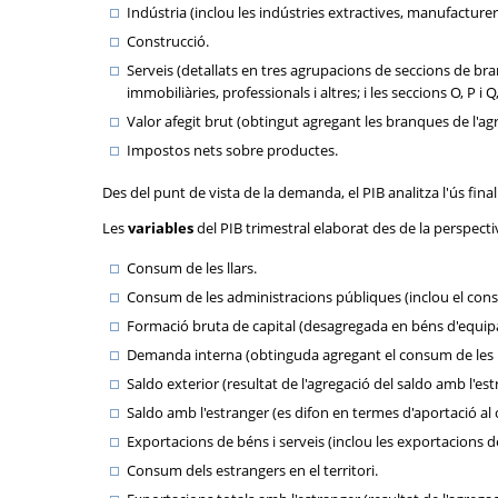
Indústria (inclou les indústries extractives, manufacturer
Construcció.
Serveis (detallats en tres agrupacions de seccions de bran
immobiliàries, professionals i altres; i les seccions O, P i 
Valor afegit brut (obtingut agregant les branques de l'agric
Impostos nets sobre productes.
Des del punt de vista de la demanda, el PIB analitza l'ús fina
Les
variables
del PIB trimestral elaborat des de la perspect
Consum de les llars.
Consum de les administracions públiques (inclou el consum 
Formació bruta de capital (desagregada en béns d'equipame
Demanda interna (obtinguda agregant el consum de les lla
Saldo exterior (resultat de l'agregació del saldo amb l'es
Saldo amb l'estranger (es difon en termes d'aportació al 
Exportacions de béns i serveis (inclou les exportacions de
Consum dels estrangers en el territori.