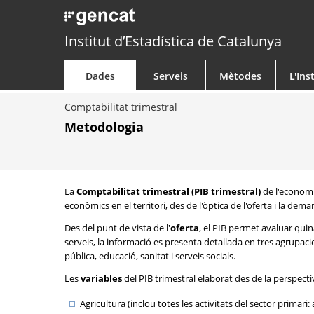
Institut d’Estadística de Catalunya
Dades
Serveis
Mètodes
L'Ins
Comptabilitat trimestral
Metodologia
La
Comptabilitat trimestral (PIB trimestral)
de l'economi
econòmics en el territori, des de l'òptica de l'oferta i la dema
Des del punt de vista de l'
oferta
, el PIB permet avaluar quina
serveis, la informació es presenta detallada en tres agrupacion
pública, educació, sanitat i serveis socials.
Les
variables
del PIB trimestral elaborat des de la perspecti
Agricultura (inclou totes les activitats del sector primari: a