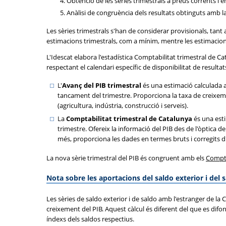
Obtenció de les sèries trimestrals a preus corrents i e
Anàlisi de congruència dels resultats obtinguts amb 
Les sèries trimestrals s'han de considerar provisionals, tant
estimacions trimestrals, com a mínim, mentre les estimacions
L'Idescat elabora l'estadística Comptabilitat trimestral de Ca
respectant el calendari específic de disponibilitat de resulta
L'
Avanç del PIB trimestral
és una estimació calculada 
tancament del trimestre. Proporciona la taxa de creixemen
(agricultura, indústria, construcció i serveis).
La
Comptabilitat trimestral de Catalunya
és una est
trimestre. Ofereix la informació del PIB des de l'òptica de
més, proporciona les dades en termes bruts i corregits d'
La nova sèrie trimestral del PIB és congruent amb els
Compte
Nota sobre les aportacions del saldo exterior i del 
Les sèries de saldo exterior i de saldo amb l'estranger de la
creixement del PIB. Aquest càlcul és diferent del que es dif
índexs dels saldos respectius.