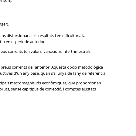
ritori).
nger).
 distorsionaria els resultats i en dificultaria la
iu en el període anterior.
eus corrents (en valors, variacions intertrimestrals i
 preus corrents de l'anterior. Aquesta opció metodològica
uctives d'un any base, quan s'allunya de l'any de referència.
 principals macromagnituds econòmiques, que proporcionen
bruts, sense cap tipus de correcció, i comptes ajustats