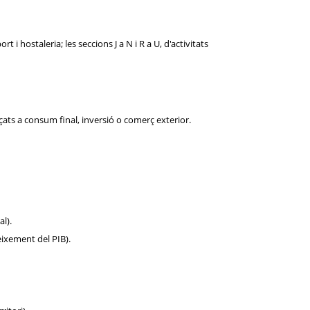
i hostaleria; les seccions J a N i R a U, d'activitats
eçats a consum final, inversió o comerç exterior.
l).
eixement del PIB).