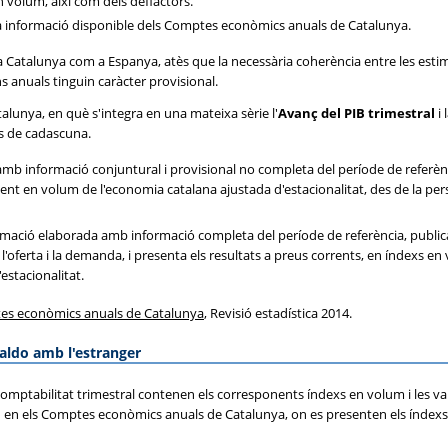
n volum, així com dels deflactors.
la informació disponible dels Comptes econòmics anuals de Catalunya.
 a Catalunya com a Espanya, atès que la necessària coherència entre les estima
 anuals tinguin caràcter provisional.
talunya, en què s'integra en una mateixa sèrie l'
Avanç del PIB trimestral
i 
ts de cadascuna.
amb informació conjuntural i provisional no completa del període de referè
t en volum de l'economia catalana ajustada d'estacionalitat, des de la perspe
imació elaborada amb informació completa del període de referència, publ
 l'oferta i la demanda, i presenta els resultats a preus corrents, en índexs en
estacionalitat.
s econòmics anuals de Catalunya
, Revisió estadística 2014.
saldo amb l'estranger
 Comptabilitat trimestral contenen els corresponents índexs en volum i les va
on en els Comptes econòmics anuals de Catalunya, on es presenten els índexs 