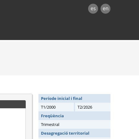
es
en
Període inicial i final
T1/2000
T2/2026
Freqüència
Trimestral
Desagregació territorial