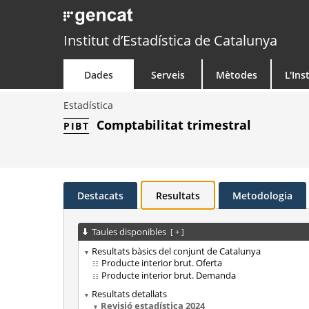
Institut d’Estadística de Catalunya
Dades
Serveis
Mètodes
L'Ins
Estadística
Comptabilitat trimestral
PIBT
Destacats
Resultats
Metodologia
Taules disponibles
[
+
]
Resultats bàsics del conjunt de Catalunya
Producte interior brut. Oferta
Producte interior brut. Demanda
Resultats detallats
Revisió estadística 2024