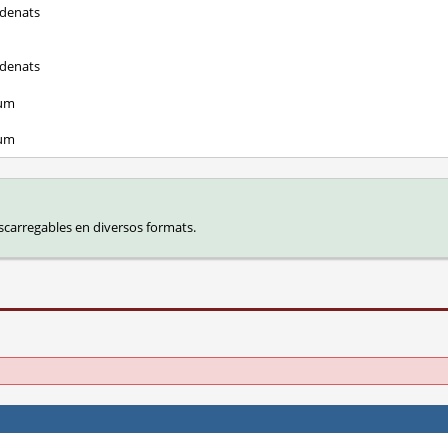
adenats
adenats
lum
lum
carregables en diversos formats.