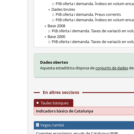
PIB oferta i demanda. Índexs en volum enc
Dades brutes
PIB oferta i demanda. Preus corrents
PIB oferta i demanda. Índexs en volum enc
Base 2008
PIB oferta i demanda. Taxes de variació en vo
Base 2000
PIB oferta i demanda. Taxes de variació en vo
Dades obertes
Aquesta estadística disposa de
conjunts de dades
des
En altres seccions
Taules bàsiques
Indicadors bàsics de Catalunya
Vegeu també
Comptes econòmics anuals de Catalunya (PIB)