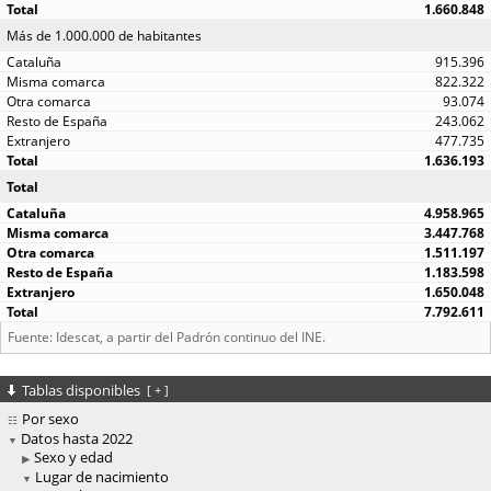
1.660.848
Más de 1.000.000 de habitantes
915.396
822.322
93.074
243.062
477.735
1.636.193
Total
4.958.965
3.447.768
1.511.197
1.183.598
1.650.048
7.792.611
Fuente: Idescat, a partir del Padrón continuo del INE.
Tablas disponibles
[
+
]
Por sexo
Datos hasta 2022
Sexo y edad
Lugar de nacimiento