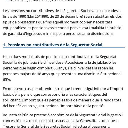
Les pensions no contributives de la Seguretat Social van ser creades a
finals de 1990 (Llei 26/1990, de 20 de desembre) i van substituir els dos
tipus de prestacions que fins aquell moment cobrien necessitats
equiparables: les pensions assistencials per vellesa i malaltia i el subsidi
de garantia d'ingressos mínims per a persones amb disminucions.
1. Pensions no contributives de la Seguretat Social
Hi ha dues modalitats de pensions no contributives de la Seguretat
Social, la de jubilació i la d'invalidesa. Accedeixen a la de jubilació les
persones que hagin complert 65 anys, i la d'invalidesa la reben les
persones majors de 18 anys que presenten una disminució superior al
65%.
En qualsevol cas, per obtenir-les cal que la renda sigui inferior a l'import
bàsic de la pensió que correspondria a les característiques del
sol·licitant. L'import que es percep es fixa de manera que la renda total
del beneficiari no sigui superior a l'import bàsic de la pensió.
Aquesta és l'única prestació econòmica de la Seguretat Social la gestió i
concessió de la qual ha estat traspassada a la Generalitat, tot i que la
Tresoreria General de la Seguretat Social n'efectua el pagament.