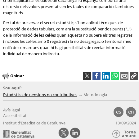
criteris aplicats a les dades de Catalunya i d'Espanya comporta una
distorsió dels valors presentats en les taules de comparació d'ambdues
magnituds.
Per tal de preservar el secret estadístic, s'han aplicat tècniques de
protecció de dades tabulars, com ara la substitució per dos punts ("..")
de la informació de les cel·les quan aquesta no supera els tres registres
(incloses les cel·les amb 0 registres) i la no desagregació territorial més
enllà de comarques quan hi hagi possibilitats de revelar informació
individual de manera indirecta.
Opinar
Sou aquí:
Estadística de pensions no contributives
Metodologia
Avís legal
es
en
Accessibilitat
Institut d’Estadística de Catalunya
13/09/2024
Torna
amunt