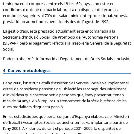
tenir una edat compresa entre els 18 i els 69 anys, a no estar en
condicions d'obtenir ocupació laboral i a no disposar de recursos
econòmics superiors al 70% del salari mínim interprofessional. Aquesta
prestació no admet nous beneficiaris des de l'agost de 1992.
La gestió d'aquesta prestació actualment està encomanada a la
Secretaria d'Inclusió Social i de Promoció de l'Autonomia Personal
(
SISPAP
), però el pagament l'efectua la Tresoreria General de la Seguretat
Social.
Podeu trobar més informació al Departament de Drets Socials i Inclusió.
4. Canvis metodològics
L'any 2006, l'Institut Català d'Assistència i Serveis Socials va implantar el
criteri de considerar pensions de jubilació les reconegudes inicialment
d'invalidesa que corresponen a persones que, l'any presentat, tenen
més de 64 anys. Això implica un trencament de la sèrie històrica de les
dues modalitats d'aquesta pensió.
En les estadístiques que per al conjunt d'Espanya elaborava el Ministeri
de Treball i Assumptes Socials, aquest criteri es va implantar a partir de
l'any 2001. Així doncs, durant el període 2001–2005, la disparitat de