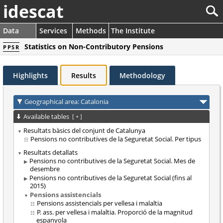
idescat
Data
Services
Methods
The Institute
Statistics on Non-Contributory Pensions
PPSR
Highlights
Results
Methodology
Geographical area: Catalonia
Available tables
[
+
]
Resultats bàsics del conjunt de Catalunya
Pensions no contributives de la Seguretat Social. Per tipus
Resultats detallats
Pensions no contributives de la Seguretat Social. Mes de
desembre
Pensions no contributives de la Seguretat Social (fins al
2015)
Pensions assistencials
Pensions assistencials per vellesa i malaltia
P. ass. per vellesa i malaltia. Proporció de la magnitud
espanyola