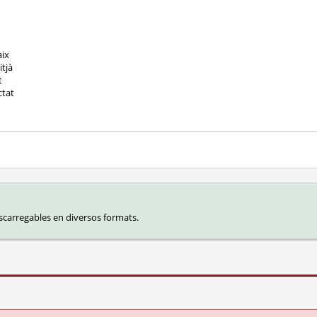
aix
itjà
t
ctat
carregables en diversos formats.