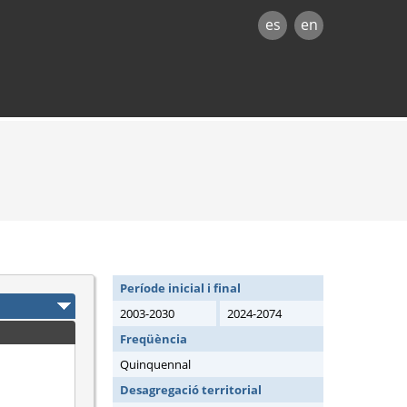
es
en
Període inicial i final
2003-2030
2024-2074
Freqüència
Quinquennal
Desagregació territorial