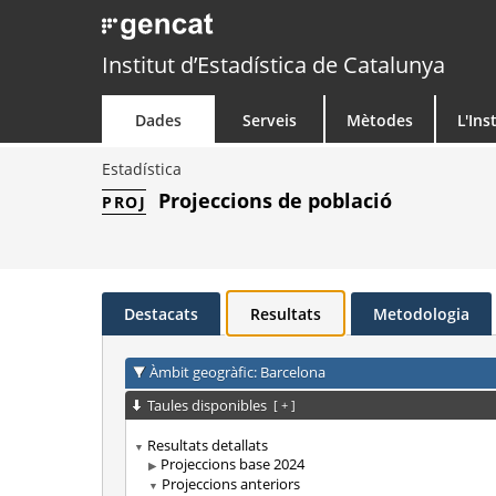
Institut d’Estadística de Catalunya
Dades
Serveis
Mètodes
L'Ins
Estadística
Projeccions de població
PROJ
Destacats
Resultats
Metodologia
Àmbit geogràfic: Barcelona
Taules disponibles
[
+
]
Resultats detallats
Projeccions base 2024
Projeccions anteriors