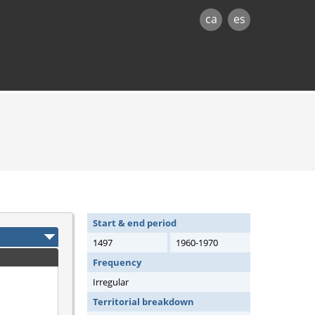
ca
es
Start & end period
1497
1960-1970
Frequency
Irregular
Territorial breakdown