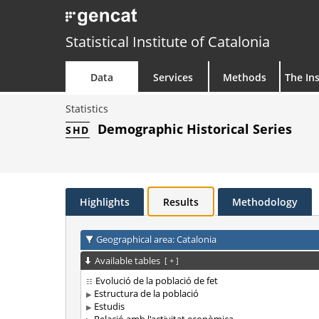
Statistical Institute of Catalonia
Data
Services
Methods
The Ins
Statistics
Demographic Historical Series
SHD
Highlights
Results
Methodology
Geographical area: Catalonia
Available tables
[
+
]
Evolució de la població de fet
Estructura de la població
Estudis