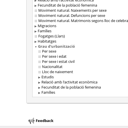
Relació amb l'activitat econòmica
Fecunditat de la població femenina
Moviment natural. Naixements per sexe
Moviment natural. Defuncions per sexe
Moviment natural. Matrimonis segons lloc de celebra
Migracions
Famílies
Fogatges (Llars)
Habitatges
Grau d'urbanització
Per sexe
Per sexe i edat
Per sexe i estat civil
Nacionalitat
Lloc de naixement
Estudis
Relació amb l'activitat econòmica
Fecunditat de la població femenina
Famílies
Feedback