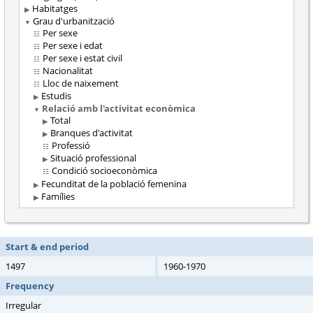
Habitatges
Grau d'urbanització
Per sexe
Per sexe i edat
Per sexe i estat civil
Nacionalitat
Lloc de naixement
Estudis
Relació amb l'activitat econòmica
Total
Branques d'activitat
Professió
Situació professional
Condició socioeconòmica
Fecunditat de la població femenina
Famílies
Start & end period
1497
1960-1970
Frequency
Irregular