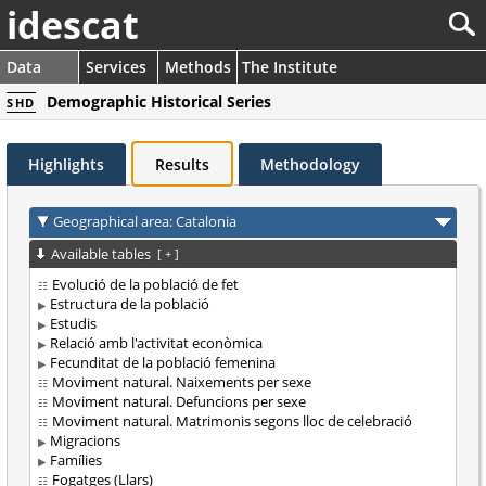
idescat
Data
Services
Methods
The Institute
Demographic Historical Series
SHD
Highlights
Results
Methodology
Geographical area: Catalonia
Available tables
[
+
]
Evolució de la població de fet
Estructura de la població
Estudis
Relació amb l'activitat econòmica
Fecunditat de la població femenina
Moviment natural. Naixements per sexe
Moviment natural. Defuncions per sexe
Moviment natural. Matrimonis segons lloc de celebració
Migracions
Famílies
Fogatges (Llars)