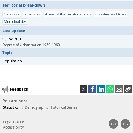
Territorial breakdown
Catalonia
Provinces
Areas of the Territorial Plan
Counties and Aran
Municipalities
Last update
9 June 2026
Degree of Urbanisation 1950-1960
Topic
Population
Feedback
You are here:
Statistics
Demographic Historical Series
Legal notice
ca
es
Accessibility