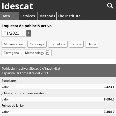
idescat
Data
Services
Methods
The Institute
Enquesta de població activa
Mitjana anual
Catalunya
Barcelona
Girona
Lleida
Tarragona
Methodology
Població inactiva. Situació d'inactivitat
Espanya. 1r trimestre del 2023
Estudiants
3.423,1
Jubilats, retirats i pensionistes
8.684,5
Feines de la llar
3.404,9