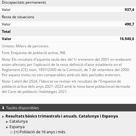
Discapacitats permanents
937,4
Resta de situacions
490,7
Total
16.940,6
Unitats: Milers de persones.
Font: Enquesta de població activa, INE.
Nota: Els resultats d'aquesta taula des del 1r trimestre del 2001 en endavant
estan afectats per l'aplicació de la nova definició d'atur establerta en el
Reglament (CE) núm. 1897/2000 de la Comissió, de 7 de setembre del 2000.
Per aquest motiu no són comparables amb els dels períodes anteriors.
Nota: L'abril del 2024, l'Idescat va revisar els resultats de l'Enquesta de
població activa dels anys 2021–2023 amb la nova base poblacional derivada
del Cens de població i habitatges 2021.
Taules disponibles
Resultats bàsics trimestrals i anuals. Catalunya i Espanya
Catalunya
Espanya
(+)
Població de 16 anys i més