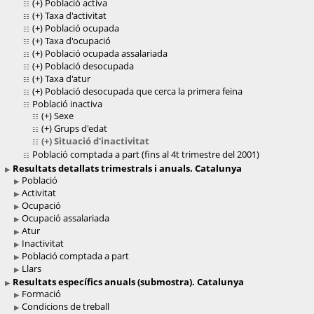
(+)
Població activa
(+)
Taxa d'activitat
(+)
Població ocupada
(+)
Taxa d'ocupació
(+)
Població ocupada assalariada
(+)
Població desocupada
(+)
Taxa d'atur
(+)
Població desocupada que cerca la primera feina
Població inactiva
(+)
Sexe
(+)
Grups d'edat
(+)
Situació d'inactivitat
Població comptada a part (fins al 4t trimestre del 2001)
Resultats detallats trimestrals i anuals. Catalunya
Població
Activitat
Ocupació
Ocupació assalariada
Atur
Inactivitat
Població comptada a part
Llars
Resultats específics anuals (submostra). Catalunya
Formació
Condicions de treball