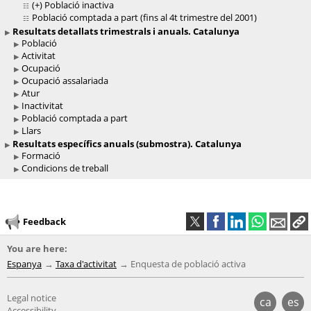
(+)
Població inactiva
Població comptada a part (fins al 4t trimestre del 2001)
Resultats detallats trimestrals i anuals. Catalunya
Població
Activitat
Ocupació
Ocupació assalariada
Atur
Inactivitat
Població comptada a part
Llars
Resultats específics anuals (submostra). Catalunya
Formació
Condicions de treball
Feedback
You are here:
Espanya
Taxa d'activitat
Enquesta de població activa
Legal notice
ca
es
Accessibility