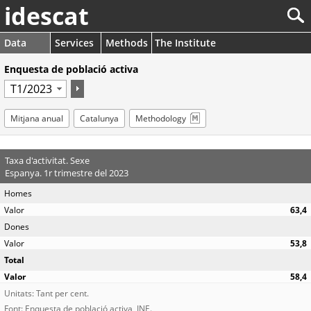
idescat
Data
Services
Methods
The Institute
Enquesta de població activa
Mitjana anual
Catalunya
Methodology
Taxa d'activitat. Sexe
Espanya. 1r trimestre del 2023
Homes
63,4
Dones
53,8
Total
58,4
Unitats: Tant per cent.
Font: Enquesta de població activa, INE.