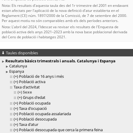
Nota: Els resultats d'aquesta taula des del 1r trimestre del 2001 en endavant
estan afectats per l'aplicació de la nova definició d'atur establerta en el
Reglament (CE) núm. 1897/2000 de la Comissió, de 7 de setembre del 2000.
Per aquest motiu no són comparables amb els dels períodes anteriors.
Nota: L'abril del 2024, l'Idescat va revisar els resultats de l'Enquesta de
població activa dels anys 2021–2023 amb la nova base poblacional derivada
del Cens de població i habitatges 2021.
Taules disponibles
Resultats bàsics trimestrals i anuals. Catalunya i Espanya
Catalunya
Espanya
(+)
Població de 16 anys i més
(+)
Població activa
Taxa d'activitat
(+)
Sexe
(+)
Grups d'edat
(+)
Població ocupada
(+)
Taxa d'ocupació
(+)
Població ocupada assalariada
(+)
Població desocupada
(+)
Taxa d'atur
(+)
Població desocupada que cerca la primera feina