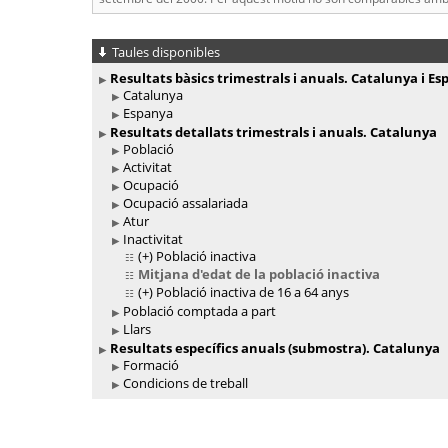
Taules disponibles
Resultats bàsics trimestrals i anuals. Catalunya i E
Catalunya
Espanya
Resultats detallats trimestrals i anuals. Catalunya
Població
Activitat
Ocupació
Ocupació assalariada
Atur
Inactivitat
(+)
Població inactiva
Mitjana d'edat de la població inactiva
(+)
Població inactiva de 16 a 64 anys
Població comptada a part
Llars
Resultats específics anuals (submostra). Catalunya
Formació
Condicions de treball