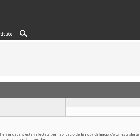
titute
01 en endavant estan afectats per l'aplicació de la nova definició d'atur estable
ls dels períodes anteriors.