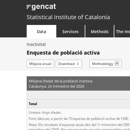
Statistical Institute of Catalonia
Data
Services
Methods
The Ins
Inactivitat
Enquesta de població activa
Mitjana anual
Download
Methodology
Mitjana d'edat de la població inactiva
Catalunya. 2n trimestre del 2026
Total
Unitats: Anys d'edat.
Font: Idescat, a partir de l'Enquesta de població activa de l'INE.
Nota: Els resultats d'aquesta taula des del 1r trimestre del 20
setembre del 2000. Per aquest motiu no són comparables amb e