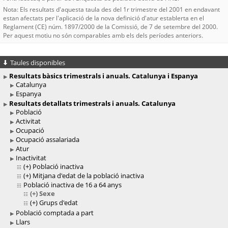
Nota: Els resultats d'aquesta taula des del 1r trimestre del 2001 en endavant
estan afectats per l'aplicació de la nova definició d'atur establerta en el
Reglament (CE) núm. 1897/2000 de la Comissió, de 7 de setembre del 2000.
Per aquest motiu no són comparables amb els dels períodes anteriors.
Taules disponibles
Resultats bàsics trimestrals i anuals. Catalunya i Espanya
Catalunya
Espanya
Resultats detallats trimestrals i anuals. Catalunya
Població
Activitat
Ocupació
Ocupació assalariada
Atur
Inactivitat
(+)
Població inactiva
(+)
Mitjana d'edat de la població inactiva
Població inactiva de 16 a 64 anys
(+)
Sexe
(+)
Grups d'edat
Població comptada a part
Llars