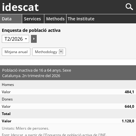
idescat
Data
Services
Methods
The Institute
Enquesta de població activa
Mitjana anual
Methodology
Població inactiva de 16 a 64 anys. Sexe
Catalunya. 2n trimestre del 2026
Homes
484,1
Dones
644,0
Total
1.128,0
Unitats: Milers de persones.
Font: Idescat, a partir de l'Enquesta de població activa de l'INE.