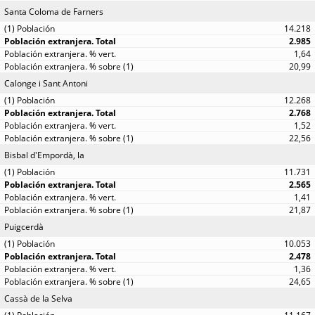
Santa Coloma de Farners
14.218
2.985
1,64
20,99
Calonge i Sant Antoni
12.268
2.768
1,52
22,56
Bisbal d'Empordà, la
11.731
2.565
1,41
21,87
Puigcerdà
10.053
2.478
1,36
24,65
Cassà de la Selva