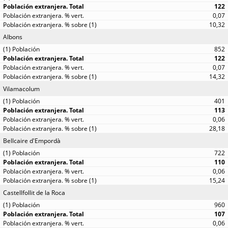
122
0,07
10,32
Albons
852
122
0,07
14,32
Vilamacolum
401
113
0,06
28,18
Bellcaire d'Empordà
722
110
0,06
15,24
Castellfollit de la Roca
960
107
0,06