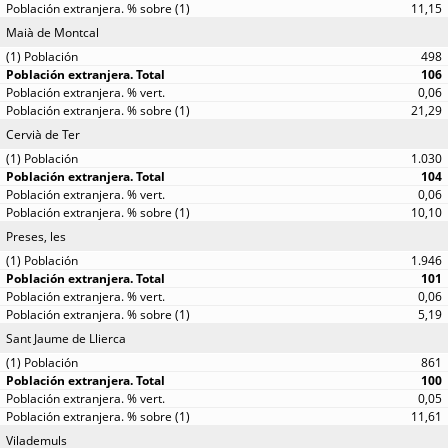
11,15
Maià de Montcal
498
106
0,06
21,29
Cervià de Ter
1.030
104
0,06
10,10
Preses, les
1.946
101
0,06
5,19
Sant Jaume de Llierca
861
100
0,05
11,61
Vilademuls