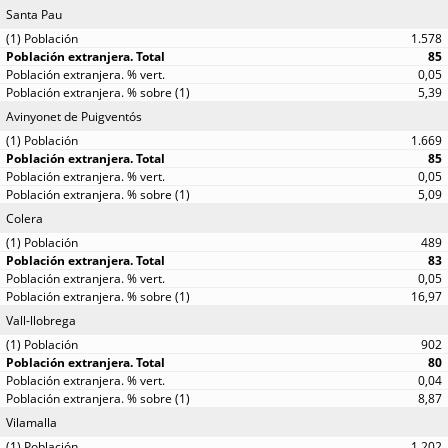
Santa Pau
1.578
85
0,05
5,39
Avinyonet de Puigventós
1.669
85
0,05
5,09
Colera
489
83
0,05
16,97
Vall-llobrega
902
80
0,04
8,87
Vilamalla
1.202