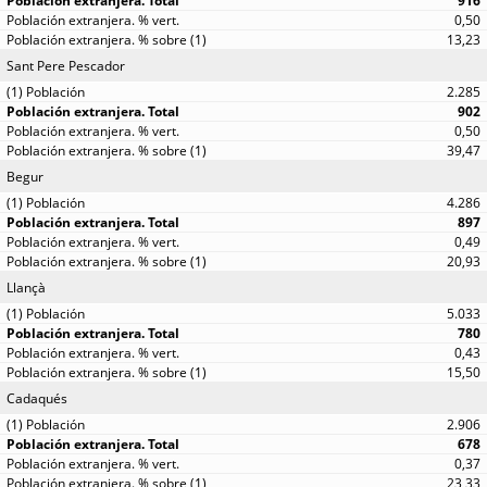
916
0,50
13,23
Sant Pere Pescador
2.285
902
0,50
39,47
Begur
4.286
897
0,49
20,93
Llançà
5.033
780
0,43
15,50
Cadaqués
2.906
678
0,37
23,33