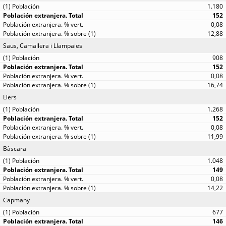
1.180
152
0,08
12,88
Saus, Camallera i Llampaies
908
152
0,08
16,74
Llers
1.268
152
0,08
11,99
Bàscara
1.048
149
0,08
14,22
Capmany
677
146