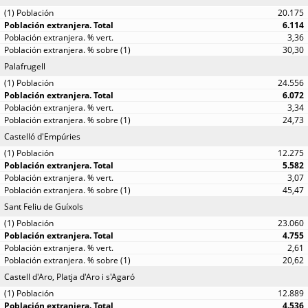
20.175
6.114
3,36
30,30
Palafrugell
24.556
6.072
3,34
24,73
Castelló d'Empúries
12.275
5.582
3,07
45,47
Sant Feliu de Guíxols
23.060
4.755
2,61
20,62
Castell d'Aro, Platja d'Aro i s'Agaró
12.889
4.536