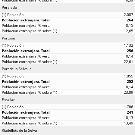
16,59
Peralada
2.087
264
0,15
12,65
Portbou
1.132
256
0,14
22,61
Port de la Selva, el
1.055
252
0,14
23,89
Forallac
1.786
241
0,13
13,49
Riudellots de la Selva