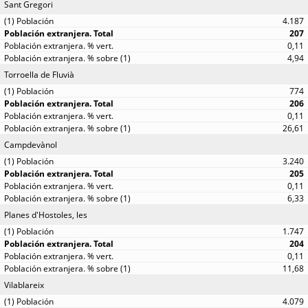
Sant Gregori
4.187
207
0,11
4,94
Torroella de Fluvià
774
206
0,11
26,61
Campdevànol
3.240
205
0,11
6,33
Planes d'Hostoles, les
1.747
204
0,11
11,68
Vilablareix
4.079