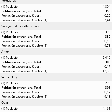
Porqueres
4.804
356
0,20
7,41
Sant Joan de les Abadesses
3.393
330
0,18
9,73
Amer
2.419
303
0,17
12,53
Vilobí d'Onyar
3.298
301
0,17
9,13
Quart
4.161