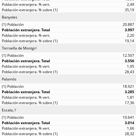
2,49
35,19
Banyoles
20.887
3.997
2,20
19,14
Torroella de Montgrí
12.507
3.556
1,95
28,43
Palamós
18.921
3.285
1,81
17,36
Escala, l'
10.641
3.014
1,66
28,32