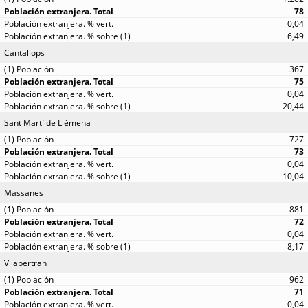
78
0,04
6,49
Cantallops
367
75
0,04
20,44
Sant Martí de Llémena
727
73
0,04
10,04
Massanes
881
72
0,04
8,17
Vilabertran
962
71
0,04