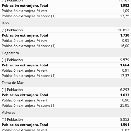
11.167
1.982
1,09
17,75
Ripoll
10.812
1.730
0,95
16,00
Llagostera
9.579
1.664
0,91
17,37
Tossa de Mar
6.293
1.633
0,90
25,95
Vidreres
8.852
1.591
0,87