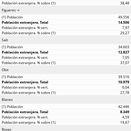
38,48
Figueres
49.556
14.506
7,97
29,27
Salt
34.603
12.827
7,05
37,07
Olot
39.516
10.979
6,04
27,78
Blanes
42.446
8.349
4,59
19,67
Roses