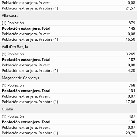
0,08
21,57
Vila-sacra
879
145
0,08
16,50
Vall d'en Bas, la
3.265
137
0,08
4,20
Maçanet de Cabrenys
768
131
0,07
17,06
Gualta
437
130
0,07
29,75