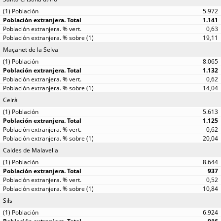
5.972
1.141
0,63
19,11
Maçanet de la Selva
8.065
1.132
0,62
14,04
Celrà
5.613
1.125
0,62
20,04
Caldes de Malavella
8.644
937
0,52
10,84
Sils
6.924