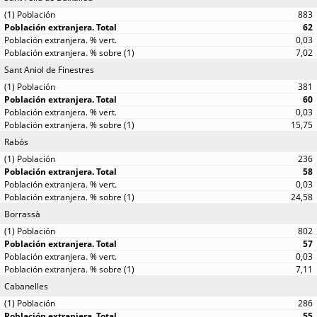
883
62
0,03
7,02
Sant Aniol de Finestres
381
60
0,03
15,75
Rabós
236
58
0,03
24,58
Borrassà
802
57
0,03
7,11
Cabanelles
286
55