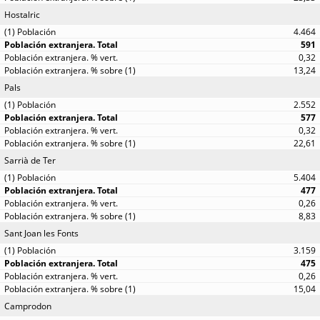
Hostalric
4.464
591
0,32
13,24
Pals
2.552
577
0,32
22,61
Sarrià de Ter
5.404
477
0,26
8,83
Sant Joan les Fonts
3.159
475
0,26
15,04
Camprodon