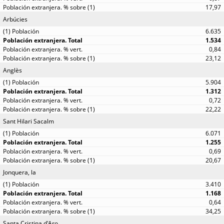
17,97
Arbúcies
6.635
1.534
0,84
23,12
Anglès
5.904
1.312
0,72
22,22
Sant Hilari Sacalm
6.071
1.255
0,69
20,67
Jonquera, la
3.410
1.168
0,64
34,25
Santa Cristina d'Aro