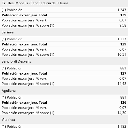
Cruïlles, Monells i Sant Sadurní de l'Heura
1.347
129
0,07
9,58
Serinyà
1.227
129
0,07
10,51
Sant Jordi Desvalls
881
127
0,07
14,42
Agullana
881
126
0,07
14,30
Viladrau
1.182