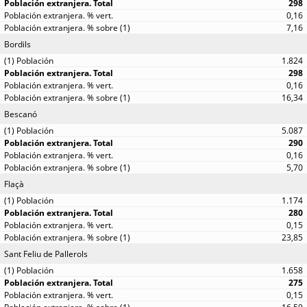
298
0,16
7,16
Bordils
1.824
298
0,16
16,34
Bescanó
5.087
290
0,16
5,70
Flaçà
1.174
280
0,15
23,85
Sant Feliu de Pallerols
1.658
275
0,15