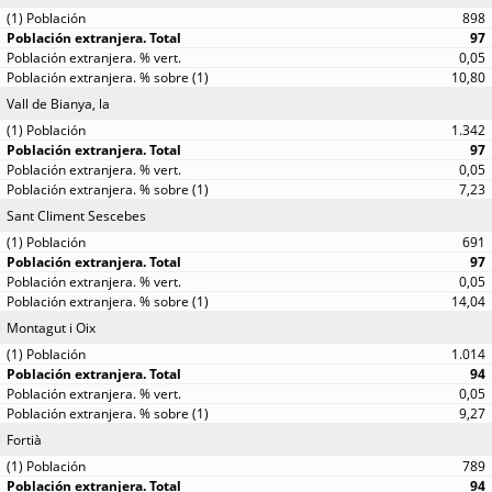
898
97
0,05
10,80
Vall de Bianya, la
1.342
97
0,05
7,23
Sant Climent Sescebes
691
97
0,05
14,04
Montagut i Oix
1.014
94
0,05
9,27
Fortià
789
94