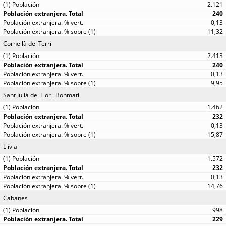
2.121
240
0,13
11,32
Cornellà del Terri
2.413
240
0,13
9,95
Sant Julià del Llor i Bonmatí
1.462
232
0,13
15,87
Llívia
1.572
232
0,13
14,76
Cabanes
998
229