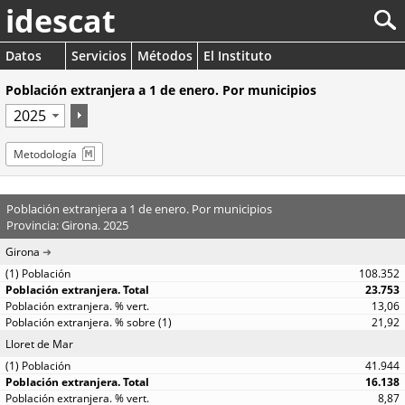
idescat
Datos
Servicios
Métodos
El Instituto
Población extranjera a 1 de enero. Por municipios
Metodología
Población extranjera a 1 de enero. Por municipios
Provincia: Girona. 2025
Girona
108.352
23.753
13,06
21,92
Lloret de Mar
41.944
16.138
8,87