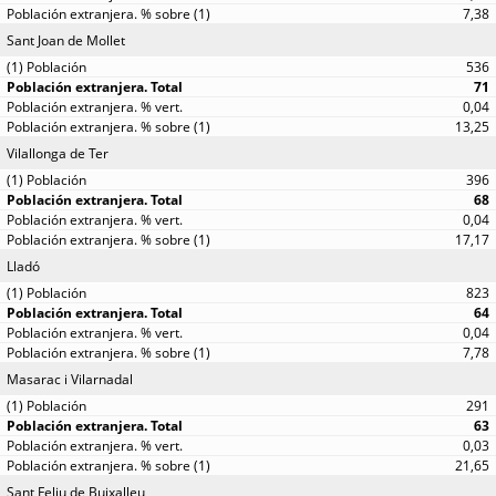
7,38
Sant Joan de Mollet
536
71
0,04
13,25
Vilallonga de Ter
396
68
0,04
17,17
Lladó
823
64
0,04
7,78
Masarac i Vilarnadal
291
63
0,03
21,65
Sant Feliu de Buixalleu