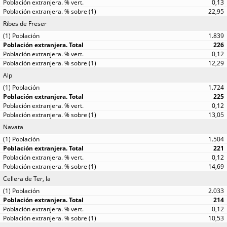
0,13
22,95
Ribes de Freser
1.839
226
0,12
12,29
Alp
1.724
225
0,12
13,05
Navata
1.504
221
0,12
14,69
Cellera de Ter, la
2.033
214
0,12
10,53