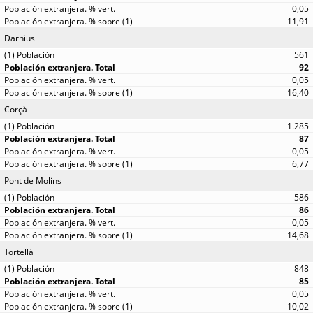
0,05
11,91
Darnius
561
92
0,05
16,40
Corçà
1.285
87
0,05
6,77
Pont de Molins
586
86
0,05
14,68
Tortellà
848
85
0,05
10,02