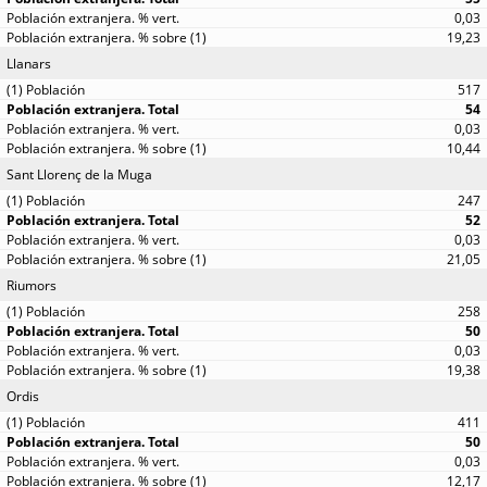
0,03
19,23
Llanars
517
54
0,03
10,44
Sant Llorenç de la Muga
247
52
0,03
21,05
Riumors
258
50
0,03
19,38
Ordis
411
50
0,03
12,17