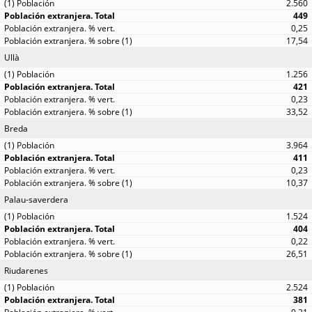
2.560
449
0,25
17,54
Ullà
1.256
421
0,23
33,52
Breda
3.964
411
0,23
10,37
Palau-saverdera
1.524
404
0,22
26,51
Riudarenes
2.524
381