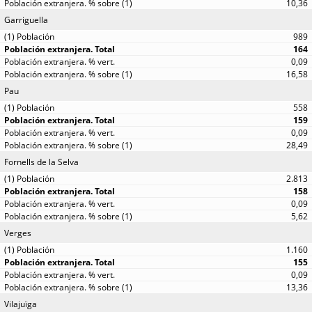
10,36
Garriguella
989
164
0,09
16,58
Pau
558
159
0,09
28,49
Fornells de la Selva
2.813
158
0,09
5,62
Verges
1.160
155
0,09
13,36
Vilajuïga