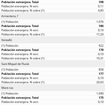
198
0,11
4,85
Armentera, l'
1.076
186
0,10
17,29
Ventalló
922
178
0,10
19,31
Sant Miquel de Fluvià
858
177
0,10
20,63
Mont-ras
1.690
175
0,10