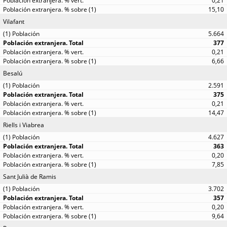
0,21
15,10
Vilafant
5.664
377
0,21
6,66
Besalú
2.591
375
0,21
14,47
Riells i Viabrea
4.627
363
0,20
7,85
Sant Julià de Ramis
3.702
357
0,20
9,64