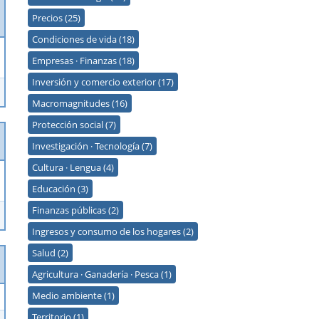
Precios (25)
Condiciones de vida (18)
Empresas · Finanzas (18)
Inversión y comercio exterior (17)
Macromagnitudes (16)
Protección social (7)
Investigación · Tecnología (7)
Cultura · Lengua (4)
Educación (3)
Finanzas públicas (2)
Ingresos y consumo de los hogares (2)
Salud (2)
Agricultura · Ganadería · Pesca (1)
Medio ambiente (1)
Territorio (1)