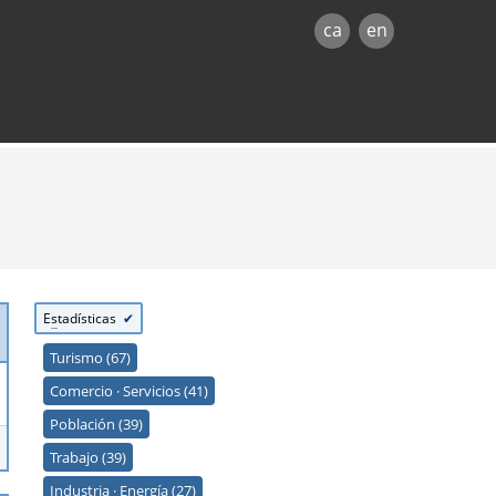
ca
en
E
s
tadísticas
Turismo (67)
Comercio · Servicios (41)
Población (39)
Trabajo (39)
Industria · Energía (27)