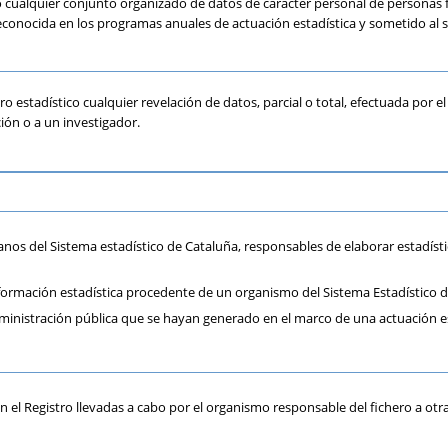
co cualquier conjunto organizado de datos de carácter personal de personas fí
onocida en los programas anuales de actuación estadística y sometido al se
ero estadístico cualquier revelación de datos, parcial o total, efectuada por 
ión o a un investigador.
anos del Sistema estadístico de Cataluña, responsables de elaborar estadísti
formación estadística procedente de un organismo del Sistema Estadístico d
administración pública que se hayan generado en el marco de una actuación es
en el Registro llevadas a cabo por el organismo responsable del fichero a ot