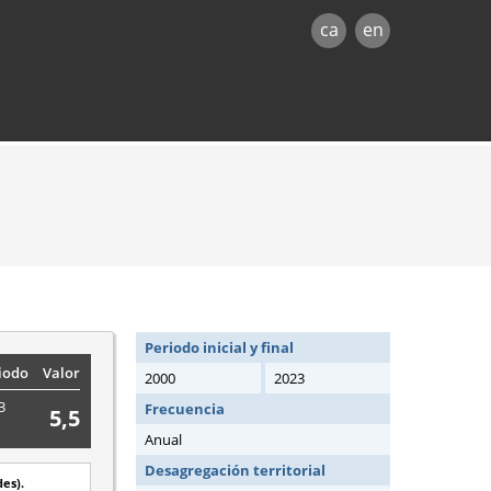
ca
en
Periodo inicial y final
iodo
Valor
2000
2023
3
Frecuencia
5,5
Anual
Desagregación territorial