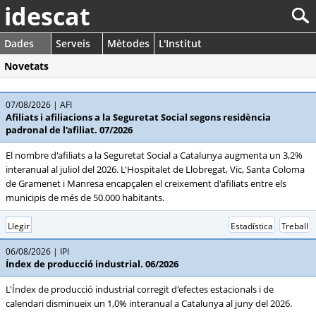
idescat
Dades
Serveis
Mètodes
L'Institut
Novetats
07/08/2026
AFI
Afiliats i afiliacions a la Seguretat Social segons residència
padronal de l'afiliat. 07/2026
El nombre d'afiliats a la Seguretat Social a Catalunya augmenta un 3,2%
interanual al juliol del 2026. L'Hospitalet de Llobregat, Vic, Santa Coloma
de Gramenet i Manresa encapçalen el creixement d'afiliats entre els
municipis de més de 50.000 habitants.
Llegir
Estadística
Treball
06/08/2026
IPI
Índex de producció industrial. 06/2026
L'Índex de producció industrial corregit d'efectes estacionals i de
calendari disminueix un 1,0% interanual a Catalunya al juny del 2026.