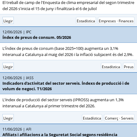
El treball de camp de l'Enquesta de clima empresarial del segon trimestre
del 2026 s'inicia el 15 de juny i finalitzarà el 6 de juliol
Llegir
Estadística
Empreses · Finances
12/06/2026
IPC
Índex de preus de consum. 05/2026
L'Índex de preus de consum (base 2025=100) augmenta un 3,1%
interanual a Catalunya al maig del 2026 i la inflació subjacent és del 2,9%.
Llegir
Estadística
Preus
12/06/2026
IASS
Indicadors d'activitat del sector serveis. Índexs de producció i de
volum de negoci. T1/2026
L'índex de producció del sector serveis (IPROSS) augmenta un 1,3%
interanual a Catalunya al primer trimestre del 2026.
Llegir
Estadística
Comerç · Serveis
11/06/2026
AFI
Afiliats i afiliacions a la Seguretat Social segons residència