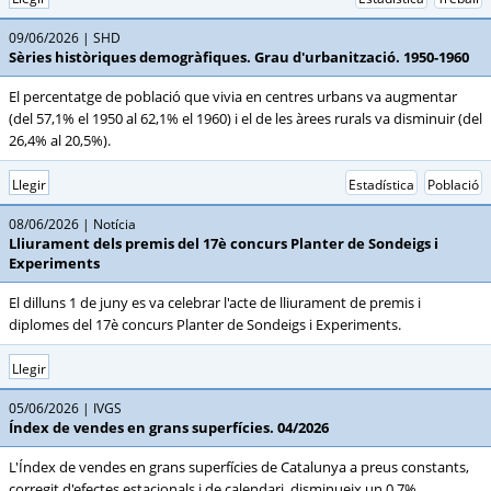
09/06/2026
SHD
Sèries històriques demogràfiques. Grau d'urbanització. 1950-1960
El percentatge de població que vivia en centres urbans va augmentar
(del 57,1% el 1950 al 62,1% el 1960) i el de les àrees rurals va disminuir (del
26,4% al 20,5%).
Llegir
Estadística
Població
08/06/2026
Notícia
Lliurament dels premis del 17è concurs Planter de Sondeigs i
Experiments
El dilluns 1 de juny es va celebrar l'acte de lliurament de premis i
diplomes del 17è concurs Planter de Sondeigs i Experiments.
Llegir
05/06/2026
IVGS
Índex de vendes en grans superfícies. 04/2026
L'Índex de vendes en grans superfícies de Catalunya a preus constants,
corregit d'efectes estacionals i de calendari, disminueix un 0,7%