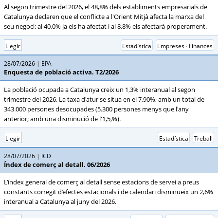
Al segon trimestre del 2026, el 48,8% dels establiments empresarials de
Catalunya declaren que el conflicte a l'Orient Mitjà afecta la marxa del
seu negoci: al 40,0% ja els ha afectat i al 8,8% els afectarà properament.
Llegir
Estadística
Empreses · Finances
28/07/2026
EPA
Enquesta de població activa. T2/2026
La població ocupada a Catalunya creix un 1,3% interanual al segon
trimestre del 2026. La taxa d'atur se situa en el 7,90%, amb un total de
343.000 persones desocupades (5.300 persones menys que l'any
anterior; amb una disminució de l'1,5,%).
Llegir
Estadística
Treball
28/07/2026
ICD
Índex de comerç al detall. 06/2026
L’índex general de comerç al detall sense estacions de servei a preus
constants corregit d’efectes estacionals i de calendari disminueix un 2,6%
interanual a Catalunya al juny del 2026.