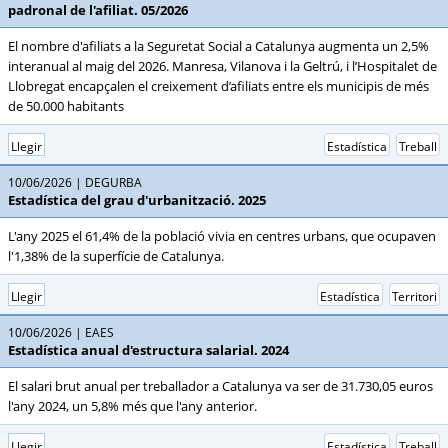
padronal de l'afiliat. 05/2026
El nombre d'afiliats a la Seguretat Social a Catalunya augmenta un 2,5%
interanual al maig del 2026. Manresa, Vilanova i la Geltrú, i l’Hospitalet de
Llobregat encapçalen el creixement d’afiliats entre els municipis de més
de 50.000 habitants
Llegir
Estadística
Treball
10/06/2026
DEGURBA
Estadística del grau d'urbanització. 2025
L'any 2025 el 61,4% de la població vivia en centres urbans, que ocupaven
l'1,38% de la superfície de Catalunya.
Llegir
Estadística
Territori
10/06/2026
EAES
Estadística anual d'estructura salarial. 2024
El salari brut anual per treballador a Catalunya va ser de 31.730,05 euros
l'any 2024, un 5,8% més que l'any anterior.
Llegir
Estadística
Treball