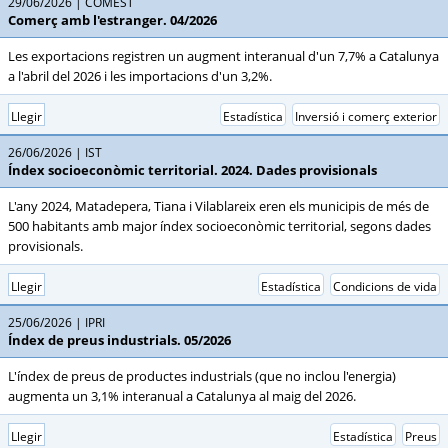
29/06/2026
COMEST
Comerç amb l'estranger. 04/2026
Les exportacions registren un augment interanual d'un 7,7% a Catalunya
a l'abril del 2026 i les importacions d'un 3,2%.
Llegir
Estadística
Inversió i comerç exterior
26/06/2026
IST
Índex socioeconòmic territorial. 2024. Dades provisionals
L'any 2024, Matadepera, Tiana i Vilablareix eren els municipis de més de
500 habitants amb major índex socioeconòmic territorial, segons dades
provisionals.
Llegir
Estadística
Condicions de vida
25/06/2026
IPRI
Índex de preus industrials. 05/2026
L'índex de preus de productes industrials (que no inclou l'energia)
augmenta un 3,1% interanual a Catalunya al maig del 2026.
Llegir
Estadística
Preus