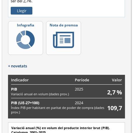
ser del 2,7%.
Llegir
Infografia
Nota de premsa
+ novetats
Indicador
Període
Valor
PIB
2025
2,7 %
Variació anual en volum (dades prov.)
PIB (UE-27=100)
2024
109,7
Índex PIB per habitant en paritat de poder de compra (dades
prov.)