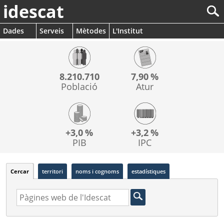
idescat
Dades
Serveis
Mètodes
L'Institut
8.210.710
7,90 %
Població
Atur
+3,0 %
+3,2 %
PIB
IPC
Cercar
territori
noms i cognoms
estadístiques