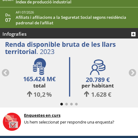
Índex de producció industrial
AFI 07/2026
Dv.
Afiliats i afiliacions a la Seguretat Social segons residència
07
padronal de l'afiliat
Infografies
Enquestes en curs
Us hem seleccionat per respondre una enquesta?