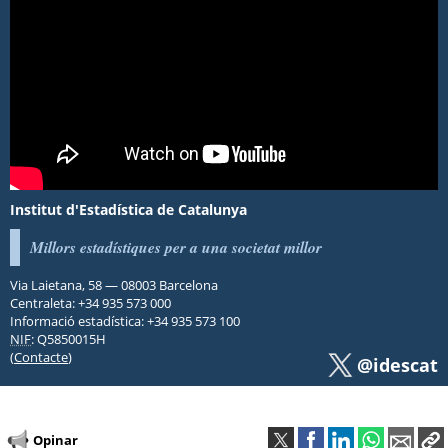
Institut d'Estadística de Catalunya
Millors estadístiques
per a una societat millor
Via Laietana, 58
—
08003
Barcelona
Centraleta:
+34 935 573 000
Informació estadística:
+34 935 573 100
NIF
: Q5850015H
(
Contacte
)
@idescat
Opinar