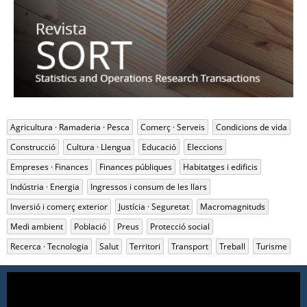
Agricultura · Ramaderia · Pesca
Comerç · Serveis
Condicions de vida
Construcció
Cultura · Llengua
Educació
Eleccions
Empreses · Finances
Finances públiques
Habitatges i edificis
Indústria · Energia
Ingressos i consum de les llars
Inversió i comerç exterior
Justícia · Seguretat
Macromagnituds
Medi ambient
Població
Preus
Protecció social
Recerca · Tecnologia
Salut
Territori
Transport
Treball
Turisme