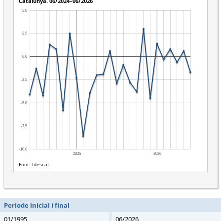
Període inicial i final
01/1995
06/2026