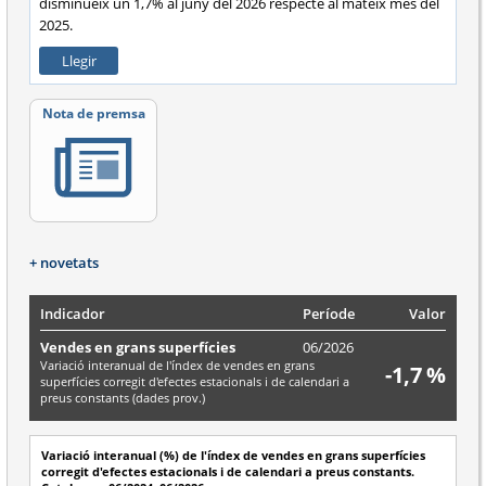
disminueix un 1,7% al juny del 2026 respecte al mateix mes del
2025.
Llegir
Nota de premsa
+ novetats
Indicador
Període
Valor
Vendes en grans superfícies
06/2026
Variació interanual de l'índex de vendes en grans
-1,7 %
superfícies corregit d'efectes estacionals i de calendari a
preus constants (dades prov.)