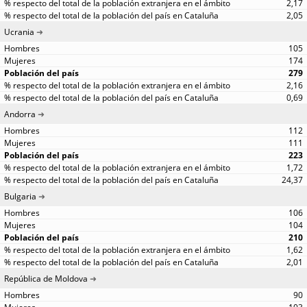
2,17
2,05
Ucrania
105
174
279
2,16
0,69
Andorra
112
111
223
1,72
24,37
Bulgaria
106
104
210
1,62
2,01
República de Moldova
90