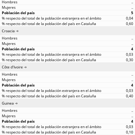
..
..
5
0,04
0,60
Croacia
..
..
4
0,03
0,30
Côte d'Ivoire
..
..
4
0,03
0,40
Guinea
..
..
4
0,03
0,10