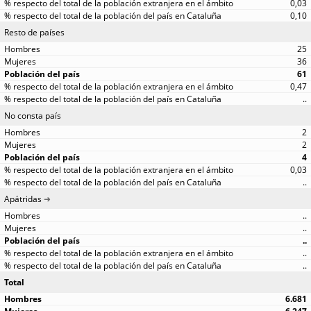
0,03
0,10
Resto de países
25
36
61
0,47
..
No consta país
2
2
4
0,03
..
Apátridas
..
..
..
..
..
Total
6.681