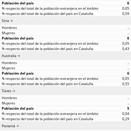
6
0,05
0,59
Siria
..
..
6
0,05
0,43
Australia
..
..
6
0,05
0,55
Túnez
..
..
5
0,04
0,29
Panamá