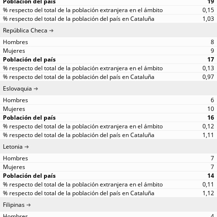
19
0,15
1,03
República Checa
8
9
17
0,13
0,97
Eslovaquia
6
10
16
0,12
1,11
Letonia
7
7
14
0,11
1,12
Filipinas
4