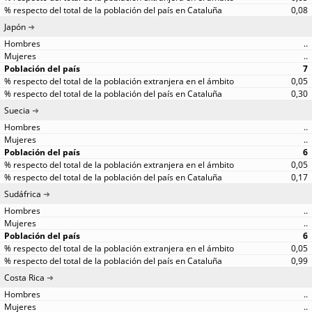
0,08
Japón
..
..
7
0,05
0,30
Suecia
..
..
6
0,05
0,17
Sudáfrica
..
..
6
0,05
0,99
Costa Rica
..
..