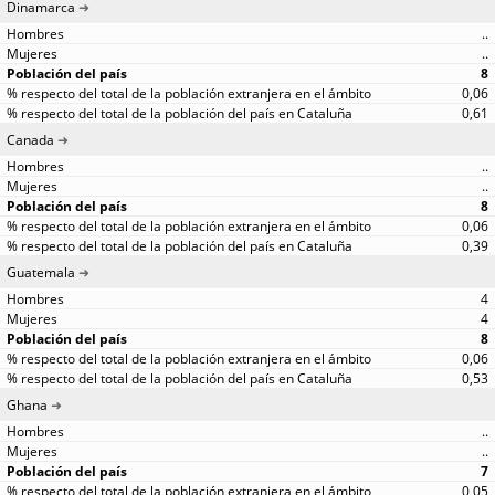
Dinamarca
..
..
8
0,06
0,61
Canada
..
..
8
0,06
0,39
Guatemala
4
4
8
0,06
0,53
Ghana
..
..
7
0,05