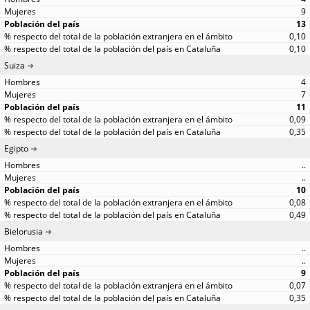
9
13
0,10
0,10
Suiza
4
7
11
0,09
0,35
Egipto
..
..
10
0,08
0,49
Bielorusia
..
..
9
0,07
0,35